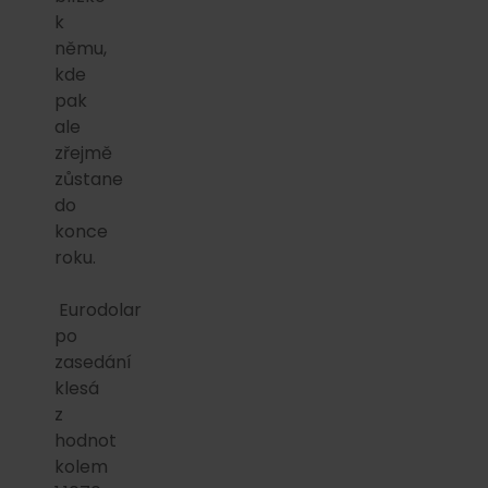
k
němu,
kde
pak
ale
zřejmě
zůstane
do
konce
roku.
Eurodolar
po
zasedání
klesá
z
hodnot
kolem