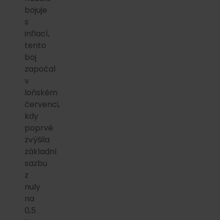
bojuje
s
inflací,
tento
boj
započal
v
loňském
červenci,
kdy
poprvé
zvýšila
základní
sazbu
z
nuly
na
0,5