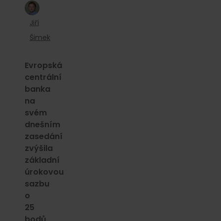
Jiří
Šimek
Evropská
centrální
banka
na
svém
dnešním
zasedání
zvýšila
základní
úrokovou
sazbu
o
25
bodů