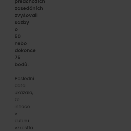
předchozích
zasedáních
zvyšovali
sazby
o
50
nebo
dokonce
75
bodů.
Poslední
data
ukázala,
že
inflace
v
dubnu
vzrostla