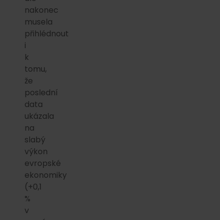
nakonec
musela
přihlédnout
i
k
tomu,
že
poslední
data
ukázala
na
slabý
výkon
evropské
ekonomiky
(+0,1
%
v