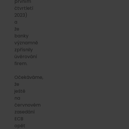
prvním
čtvrtletí
2023)
a
že
banky
významně
zpřísnily
úvěrování
firem.
Očekáváme,
že
ještě
na
červnovém
zasedání
ECB
opět