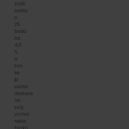
zvýší
sazby
o
25
bodů
na
4,0
%
a
tím
se
již
sazba
dostane
na
svůj
vrchol
nebo
blízko