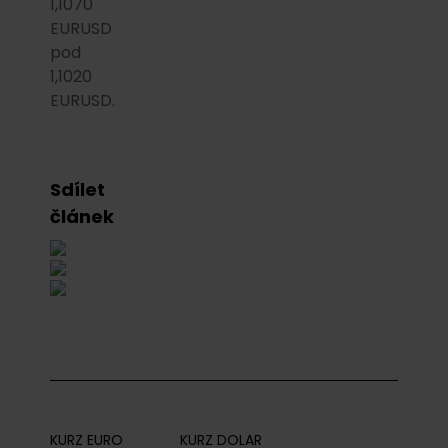
1,1070
EURUSD
pod
1,1020
EURUSD.
Sdílet
článek
KURZ EURO
KURZ DOLAR