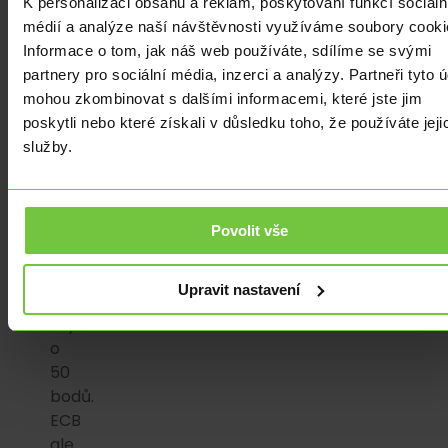
K personalizaci obsahu a reklam, poskytování funkcí sociáln
trhu,
médií a analýze naší návštěvnosti využíváme soubory cooki
i
Informace o tom, jak náš web používáte, sdílíme se svými
když
partnery pro sociální média, inzerci a analýzy. Partneři tyto 
trh
mohou zkombinovat s dalšími informacemi, které jste jim
byl
poskytli nebo které získali v důsledku toho, že používáte jeji
ještě
služby.
v
minulých
týdnech
rozpolcen,
Povolit vše
část
trhu
Upravit nastavení
očekávala
zvýšení
o
50
bodů.
ECB
ale