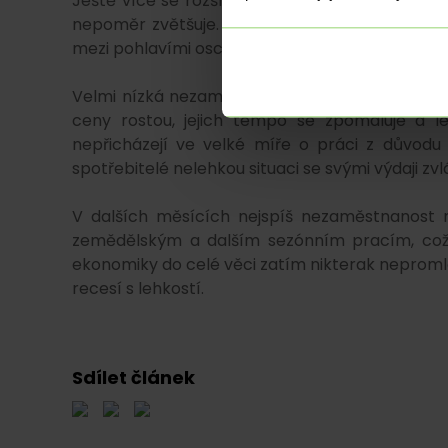
Ještě více se rozšířila mezera mezi nezaměstn
nepoměr zvětšuje. V předchozích deseti letec
mezi pohlavími osciloval kolem nuly.
Velmi nízká nezaměstnanost je jednou z mála 
ceny rostou, jejich tempo se zpomaluje a l
nepřicházejí ve velké míře o práci z důvod
spotřebitelé nelehkou situaci se svými výdaji zv
V dalších měsících nejspíš nezaměstnanost n
zemědělským a dalším sezónním pracím, což b
ekonomiky do celé věci zatím nikterak neprom
recesí s lehkostí.
Sdílet článek