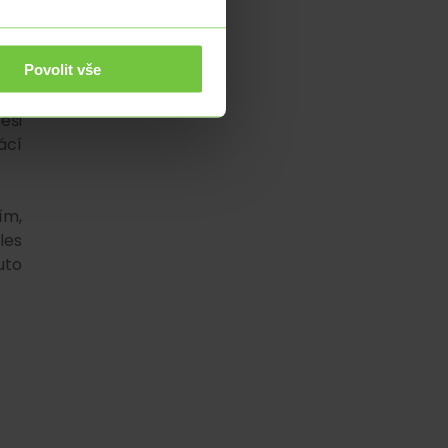
nto
sti
Povolit vše
dyž
eši
ácí
ím,
les
uto