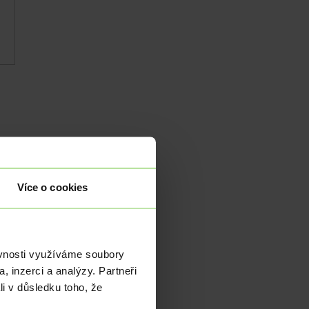
Více o cookies
e o
 by
ěvnosti využíváme soubory
í a
, inzerci a analýzy. Partneři
li v důsledku toho, že