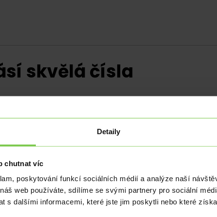
sí skvělá čísla
Detaily
,7 %, což je lepší výsledek oproti odhadům. Jedná s
ěsících.
 chutnat víc
ch míst bylo naopak více, a sice 284 525. Na první pohled
klam, poskytování funkcí sociálních médií a analýze naší návšt
konec provazu, ale Češi se nyní obávají ztráty zaměstnán
 náš web používáte, sdílíme se svými partnery pro sociální média
ráci udržet.
 s dalšími informacemi, které jste jim poskytli nebo které získa