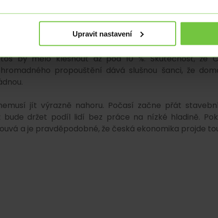
aností žen (4,1 %) a mužů (3,4 %). Přičemž v čase se te
h byl začátek roku obdobím, kdy rozdíl v nezaměstnano
Upravit nastavení
věcí, která brání hlubším ekonomickým problémům. I k
etos by mělo klesnout až pod 10 %. Skutečnost, že Č
u hromadného propouštění dává slušnou šanci, že dom
ládnou.
emusí jít výrazně nahoru. Počasí začne přát stavebn
ude držet podíl lidí bez práce na nízké hladině. Pok
louvá a je pravděpodobné, že česká ekonomika projde to