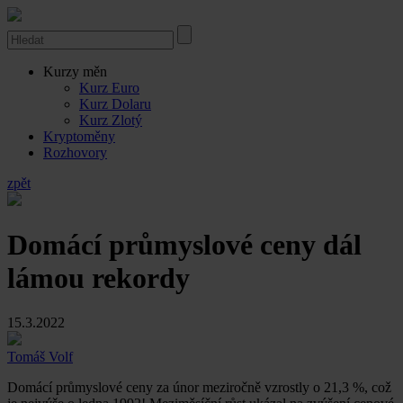
Kurzy měn
Kurz Euro
Kurz Dolaru
Kurz Zlotý
Kryptoměny
Rozhovory
zpět
Domácí průmyslové ceny dál
lámou rekordy
15.3.2022
Tomáš Volf
Domácí průmyslové ceny za únor meziročně vzrostly o 21,3 %, což