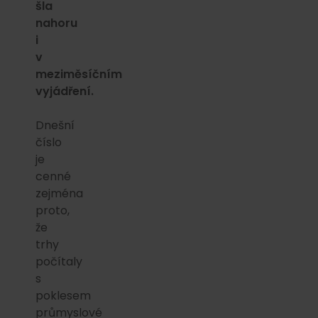
šla
nahoru
i
v
meziměsíčním
vyjádření.
Dnešní
číslo
je
cenné
zejména
proto,
že
trhy
počítaly
s
poklesem
průmyslové