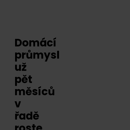
Domácí
průmysl
už
pět
měsíců
v
řadě
roste