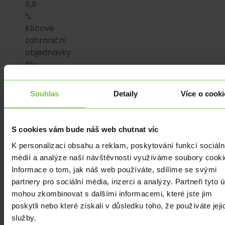
5,8
%.
Klíčové
zahraniční
objednávky
šly
dolů
o
Souhlas
Detaily
Více o cooki
robustních
7,1
%
S cookies vám bude náš web chutnat víc
a
K personalizaci obsahu a reklam, poskytování funkcí sociáln
domácí
médií a analýze naší návštěvnosti využíváme soubory cooki
se
Informace o tom, jak náš web používáte, sdílíme se svými
snížily
partnery pro sociální média, inzerci a analýzy. Partneři tyto 
o
mohou zkombinovat s dalšími informacemi, které jste jim
1,9
poskytli nebo které získali v důsledku toho, že používáte jeji
%.
služby.
Průmysl