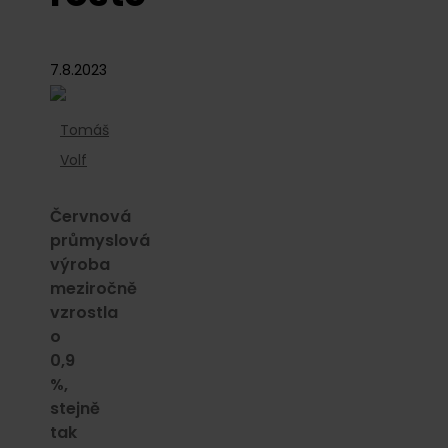
7.8.2023
Tomáš
Volf
Červnová
průmyslová
výroba
meziročně
vzrostla
o
0,9
%,
stejně
tak