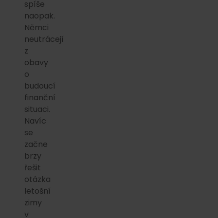
spíše
naopak.
Němci
neutrácejí
z
obavy
o
budoucí
finanční
situaci.
Navíc
se
začne
brzy
řešit
otázka
letošní
zimy
v