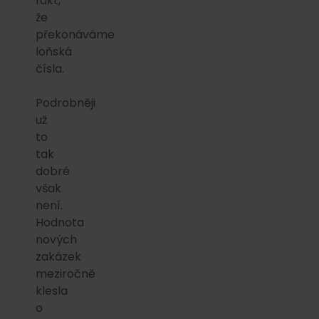
fakt,
že
překonáváme
loňská
čísla.
Podrobněji
už
to
tak
dobré
však
není.
Hodnota
nových
zakázek
meziročně
klesla
o