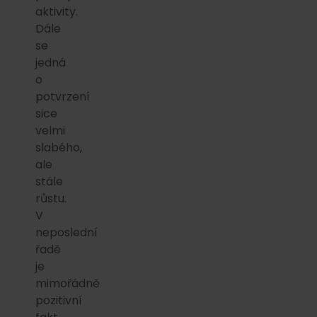
aktivity.
Dále
se
jedná
o
potvrzení
sice
velmi
slabého,
ale
stále
růstu.
V
neposlední
řadě
je
mimořádně
pozitivní