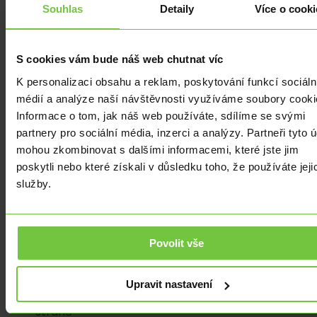
pomalým
Souhlas
Detaily
Více o cooki
tempem.
Důvodem
jsou
S cookies vám bude náš web chutnat víc
právě
K personalizaci obsahu a reklam, poskytování funkcí sociáln
ony
médií a analýze naší návštěvnosti využíváme soubory cooki
přetrvávající
Informace o tom, jak náš web používáte, sdílíme se svými
inflační
partnery pro sociální média, inzerci a analýzy. Partneři tyto 
tlaky.
mohou zkombinovat s dalšími informacemi, které jste jim
ČNB
poskytli nebo které získali v důsledku toho, že používáte jeji
je
služby.
však
mezi
mlýnskými
kameny,
Povolit vše
kdy
na
Upravit nastavení
jedné
straně