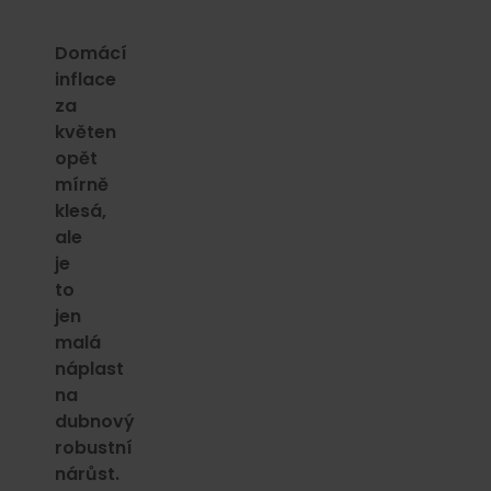
Domácí
inflace
za
květen
opět
mírně
klesá,
ale
je
to
jen
malá
náplast
na
dubnový
robustní
nárůst.