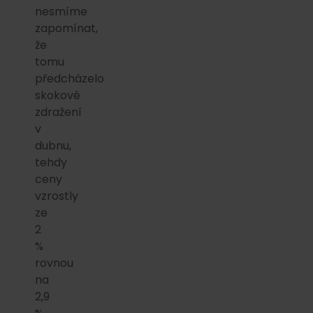
nesmíme
zapomínat,
že
tomu
předcházelo
skokové
zdražení
v
dubnu,
tehdy
ceny
vzrostly
ze
2
%
rovnou
na
2,9