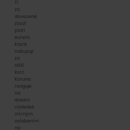
Ti
za
dovezené
zboží
platí
eurem,
které
nakupují
za
nižší
kurz.
Koruna
reaguje
na
dnešní
výsledek
mírným
oslabením
na