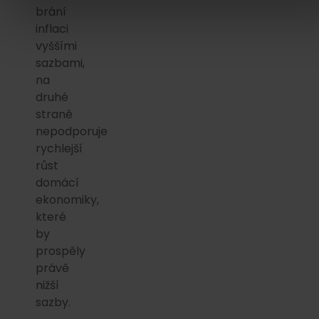
brání
inflaci
vyššími
sazbami,
na
druhé
straně
nepodporuje
rychlejší
růst
domácí
ekonomiky,
které
by
prospěly
právě
nižší
sazby.