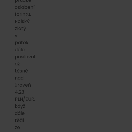
prudké
oslabení
forintu.
Polský
zlotý
v
pátek
dále
posiloval
až
těsně
nad
úroveň
4,23
PLN/EUR,
když
dále
těžil
ze