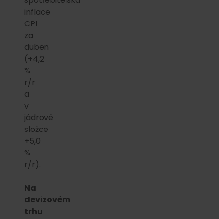
spotřebitelská
inflace
CPI
za
duben
(+4,2
%
r/r
a
v
jádrové
složce
+5,0
%
r/r).
Na
devizovém
trhu