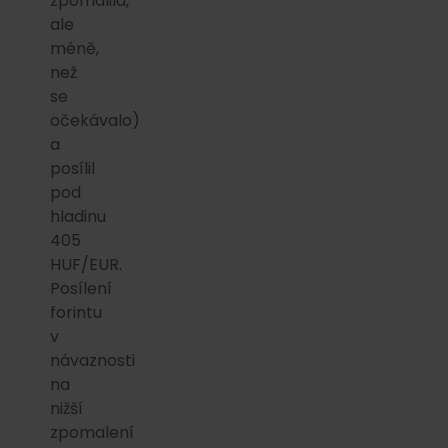
zpomalila,
ale
méně,
než
se
očekávalo)
a
posílil
pod
hladinu
405
HUF/EUR.
Posílení
forintu
v
návaznosti
na
nižší
zpomalení