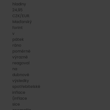
hladiny
24,95
CZK/EUR.
Maďarský
forint
v
pátek
ráno
poměrně
výrazně
reagoval
na
dubnové
výsledky
spotřebitelské
inflace
(inflace
sice