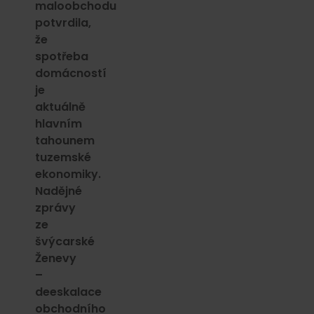
maloobchodu
potvrdila,
že
spotřeba
domácností
je
aktuálně
hlavním
tahounem
tuzemské
ekonomiky.
Nadějné
zprávy
ze
švýcarské
Ženevy
–
deeskalace
obchodního