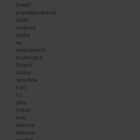
(MNB)
pravděpodobně
držet
úrokové
sazby
na
současných
hodnotách
(hlavní
sazba
aktuálně
6,50
%)
déle.
Pokud
tedy
nechce
riskovat