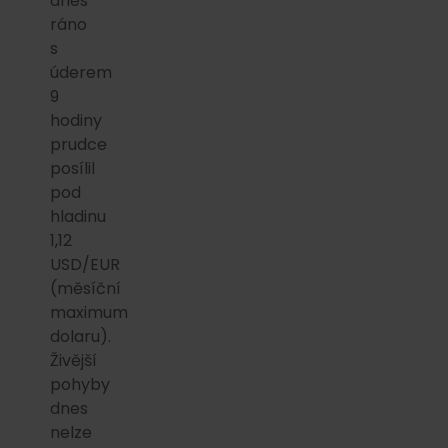
dnes
ráno
s
úderem
9
hodiny
prudce
posílil
pod
hladinu
1,12
USD/EUR
(měsíční
maximum
dolaru).
Živější
pohyby
dnes
nelze