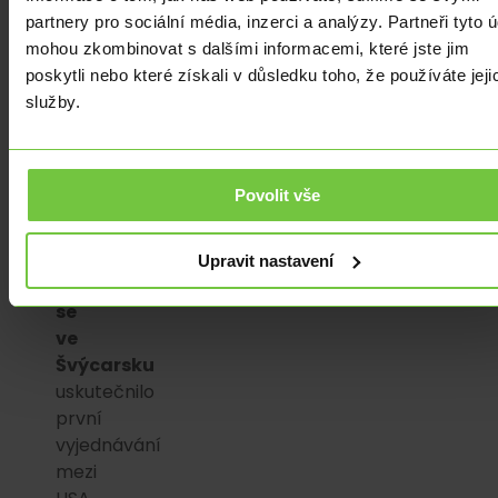
se
partnery pro sociální média, inzerci a analýzy. Partneři tyto 
postupně
mohou zkombinovat s dalšími informacemi, které jste jim
přeneslo
poskytli nebo které získali v důsledku toho, že používáte jeji
až
služby.
k
úrovni
1,127
Povolit vše
USD/EUR.
Přes
Upravit nastavení
víkend
se
ve
Švýcarsku
uskutečnilo
první
vyjednávání
mezi