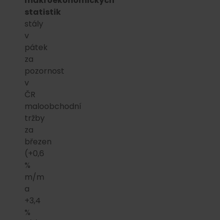
makroekonomických
statistik
stály
v
pátek
za
pozornost
v
ČR
maloobchodní
tržby
za
březen
(+0,6
%
m/m
a
+3,4
%