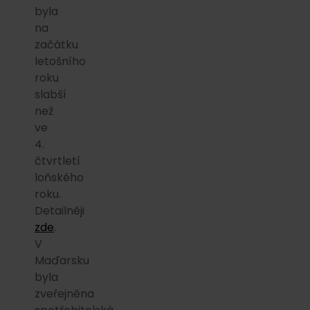
byla
na
začátku
letošního
roku
slabší
než
ve
4.
čtvrtletí
loňského
roku.
Detailněji
zde
.
V
Maďarsku
byla
zveřejněna