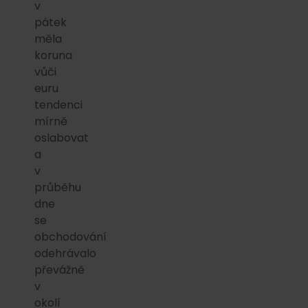
v
pátek
měla
koruna
vůči
euru
tendenci
mírně
oslabovat
a
v
průběhu
dne
se
obchodování
odehrávalo
převážně
v
okolí