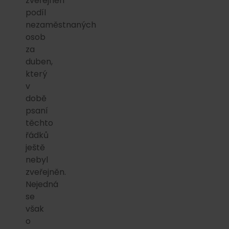
zveřejněn
podíl
nezaměstnaných
osob
za
duben,
který
v
době
psaní
těchto
řádků
ještě
nebyl
zveřejněn.
Nejedná
se
však
o