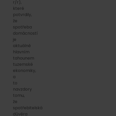
r/r),
které
potvrdily,
že
spotřeba
domácností
je
aktuálně
hlavním
tahounem
tuzemské
ekonomiky,
a
to
navzdory
tomu,
že
spotřebitelská
důvěra