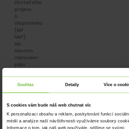
čtvrtečního
projevu
A.
Glapińského
(šéf
NBP).
Na
hlavním
měnovém
páru
v
pátek
Souhlas
Detaily
Více o cooki
dolar
odevzdal
část
S cookies vám bude náš web chutnat víc
čtvrtečních
zisků
K personalizaci obsahu a reklam, poskytování funkcí sociáln
a
médií a analýze naší návštěvnosti využíváme soubory cooki
obchodování
Informace o tom, jak náš web používáte, sdílíme se svými