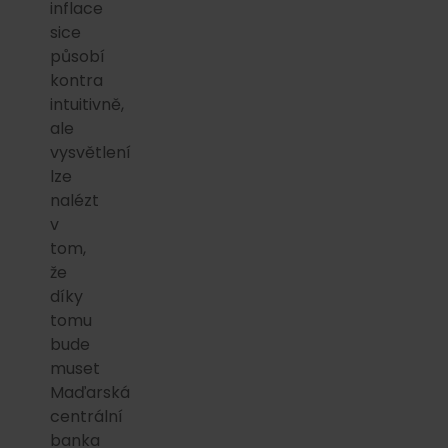
inflace
sice
působí
kontra
intuitivně,
ale
vysvětlení
lze
nalézt
v
tom,
že
díky
tomu
bude
muset
Maďarská
centrální
banka