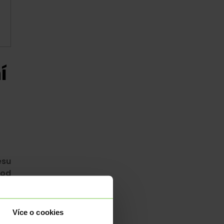
í
esu
 od
il.
Více o cookies
n.
K