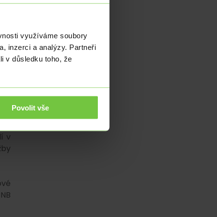
mky
ěvnosti využíváme soubory
uje
, inzerci a analýzy. Partneři
byl
li v důsledku toho, že
ách
ých
Povolit vše
vém
vý
í v
žby
ové
ČNB