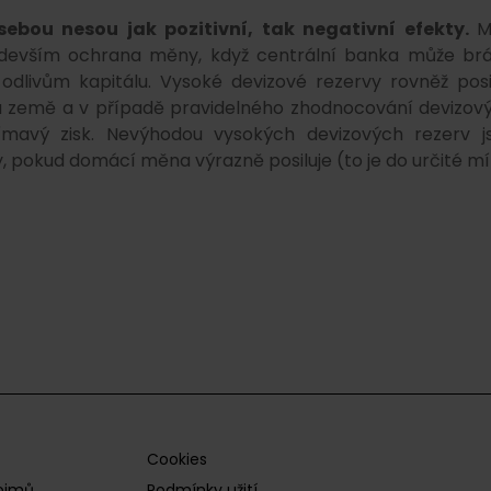
sebou nesou jak pozitivní, tak negativní efekty.
M
edevším ochrana měny, když centrální banka může brá
dlivům kapitálu. Vysoké devizové rezervy rovněž posil
tu země a v případě pravidelného zhodnocování devizov
ímavý zisk. Nevýhodou vysokých devizových rezerv j
 pokud domácí měna výrazně posiluje (to je do určité mír
Cookies
pojmů
Podmínky užití