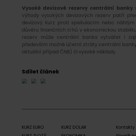
Vysoké devizové rezervy centrální banky 
výhody vysokých devizových rezerv patří př
devizový kurz proti spekulacím nebo náhlým o
důvěru finančních trhů v ekonomickou stabili
rezerv může centrální banka vytvářet i zaj
především možné účetní ztráty centrální banky,
aktuální případ ČNB) či vysoké náklady.
Sdílet článek
KURZ EURO
KURZ DOLAR
Kontakty
KURZ ZLOTÝ
EKONOMIKA
Slovník 