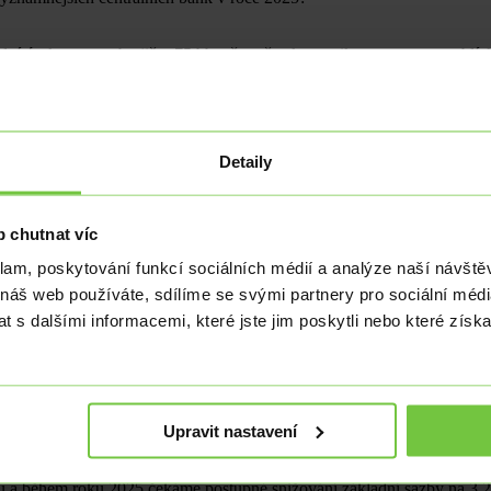
dní úrokovou sazbu již o 75 bb, přestože ekonomika roste tempem blízk
ximech. Zdůvodnění je takové, že cyklus zvyšování sazeb v letech 2022 
eobvykle dlouhé, dolarové sazby byly totiž stabilní téměř 14 měsíců (
ých centrálních bank dvojí mandát v podobě 2% inflace a maximální za
oci sazby ještě o 25 bb sníží do pásma 4,25 – 4,50 % a v lednu si dá 
ích, daňových a výdajových plánech nového prezidenta. Vyhlídka, že do
Detaily
říštím roce. Nejpravděpodobnější variantou je tak aktuálně snížení o 2
nil své sliby, můžeme do dočkat výraznějšího utahování měnové politi
 chutnat víc
a pravděpodobně (opět) pozdě zastavila zvyšování sazeb, se nyní zdá, ž
klam, poskytování funkcí sociálních médií a analýze naší návšt
 eurozóny, a i když inflační tlaky zcela nezmizí, očekáváme, že ECB bude
ce. V důsledku toho odhadujeme pokles základní sazby na konci 2Q 2025
 náš web používáte, sdílíme se svými partnery pro sociální média
 s dalšími informacemi, které jste jim poskytli nebo které získa
měnové politice. V březnu ukončila svou 8 let trvající politiku zápor
 Nejbližší zasedání je v plánu 19. prosince a není vůbec vyloučené da
 Očekáváme, že inflační tlaky tažené mzdami porostou a zisky podniků s
Upravit nastavení
i pozvolna. Nedávno schválený rozpočet a všechny dodatečné vládní výd
ásadní, stále přetrvává. V příštích několika měsících se bude zřejmě set
u a během roku 2025 čekáme postupné snižování základní sazby na 3,2