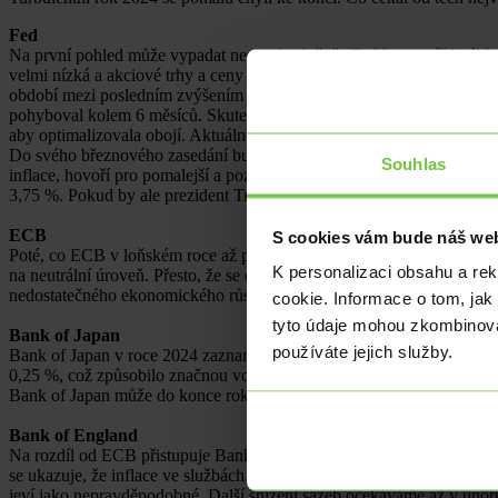
Fed
Na první pohled může vypadat nestandardně, že Fed letos snížil zákla
velmi nízká a akciové trhy a ceny nemovitostí jsou na historických ma
období mezi posledním zvýšením sazeb a prvním snížením sazeb bylo n
pohyboval kolem 6 měsíců. Skutečnost, že má oproti většině významn
aby optimalizovala obojí. Aktuálně to vypadá, že Fed letos před Ván
Do svého březnového zasedání bude mít Fed jasnější představu o celn
Souhlas
inflace, hovoří pro pomalejší a pozvolnější cestu snižování sazeb v p
3,75 %. Pokud by ale prezident Trump především v oblasti cel nenapl
ECB
S cookies vám bude náš web
Poté, co ECB v loňském roce až příliš pomalu řešila rostoucí inflaci 
K personalizaci obsahu a re
na neutrální úroveň. Přesto, že se objevují další rizika pro ekonomiku
nedostatečného ekonomického růstu než na ostražité sledování infla
cookie. Informace o tom, jak
tyto údaje mohou zkombinovat
Bank of Japan
používáte jejich služby.
Bank of Japan v roce 2024 zaznamenala opravdu výrazný posun ve své 
0,25 %, což způsobilo značnou volatilitu zejména na devizovém trhu.
Bank of Japan může do konce roku zvýšit svou základní sazbu na 1 %.
Bank of England
Na rozdíl od ECB přistupuje Bank of England ke snižování sazeb velm
se ukazuje, že inflace ve službách, která je nyní pro britskou vládu z
jeví jako nepravděpodobné. Další snížení sazeb očekáváme až v únor