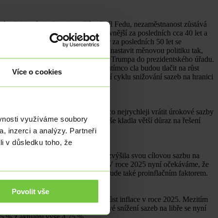
ým 3 %, míra inflace je vyšší než cíl Fedu, nezaměstnanost zůstává
- 2023 byl nejrychlejší a nejagresivnější za posledních cca 40 let a
červenec 2023 – září 2024). Průměr za posledních 50 let se
městnanost, znamená, že Fed musí nastavit měnovou politiku tak,
„pauzu“ i vzhledem k nástupu Donalda Trumpa do prezidentského úřadu.
mácí daňové škrty podpoří růst, zatímco cla budou tlačit na růst
Více o cookies
5 bb v 1Q 2025 a dost možná ukončení cyklu snižování sazeb na hranici
ky Fedu.
e je odhodlána předběhnout vývoj a co nejrychleji vrátit úrokové sazby
ěvnosti využíváme soubory
 tentokrát razantnější, když by spíše kladla větší důraz na řešení
 na 2 % z aktuální výše 3,4 %.
, inzerci a analýzy. Partneři
li v důsledku toho, že
ných úrokových sazeb a v červenci zvýšila svou cílovou sazbu na
lší zvýšení sazeb na japonském jenu. V roce 2025 nyní očekáváme, že
e zlepší, zatímco stále slabý jen bude také proinflačním faktorem.
Povolit vše
aje, které s ním přišly, podpoří růst inflace v roce 2025. Mezitím
rvale pohybovat kolem 5 %. Prosincové snížení sazeb na libře se nyní
5 % z aktuální výše 4,75 %.