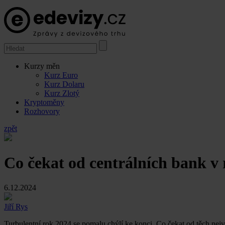
Kurzy měn
Kurz Euro
Kurz Dolaru
Kurz Zlotý
Kryptoměny
Rozhovory
zpět
Co čekat od centrálních bank v 
6.12.2024
Jiří Rys
Turbulentní rok 2024 se pomalu chýlí ke konci. Co čekat od těch nej