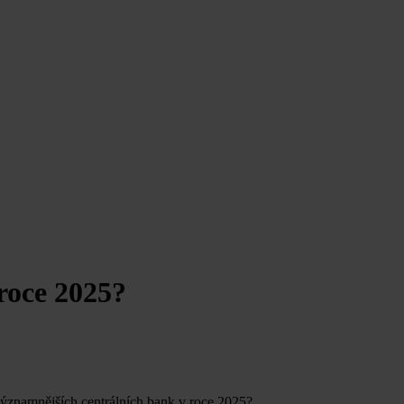
roce 2025?
významnějších centrálních bank v roce 2025?