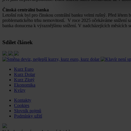
Čínská centrální banka
Letošní rok byl pro čínskou centrální banku velmi rušný. Před léte
problematického trhu nemovitostí. V roce 2025 očekáváme snížení sa
banka donucena k výraznějšímu snížení. V nadcházejících měsících s
Sdílet článek
Kurz Euro
Kurz Dolar
Kurz Zlotý
Ekonomika
Kvízy
Kontakty
Cookies
Slovník pojmů
Podmínky užití