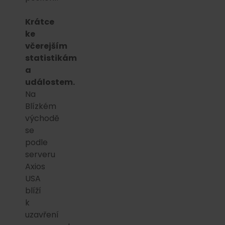
Krátce
ke
včerejším
statistikám
a
událostem.
Na
Blízkém
východě
se
podle
serveru
Axios
USA
blíží
k
uzavření