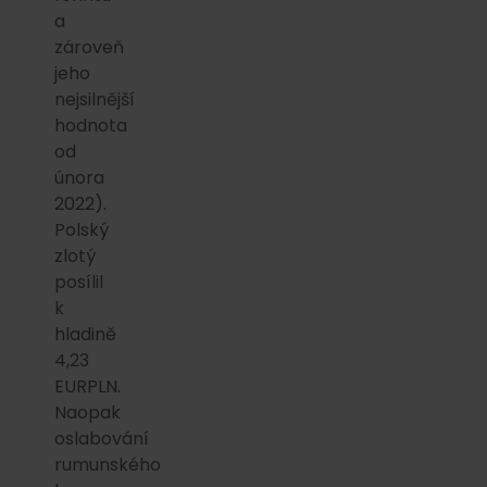
a
zároveň
jeho
nejsilnější
hodnota
od
února
2022).
Polský
zlotý
posílil
k
hladině
4,23
EURPLN.
Naopak
oslabování
rumunského