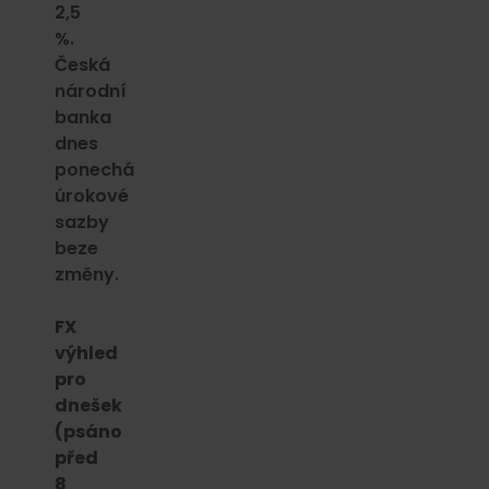
2,5
%.
Česká
národní
banka
dnes
ponechá
úrokové
sazby
beze
změny.
FX
výhled
pro
dnešek
(psáno
před
8