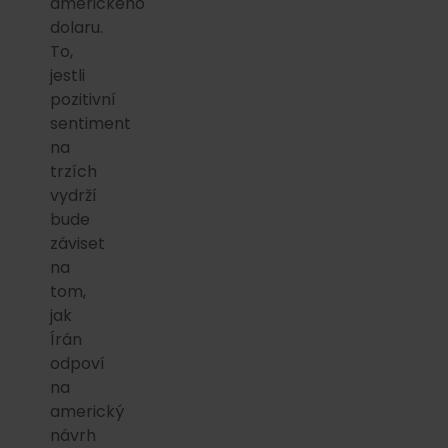
amerického
dolaru.
To,
jestli
pozitivní
sentiment
na
trzích
vydrží
bude
záviset
na
tom,
jak
Írán
odpoví
na
americký
návrh