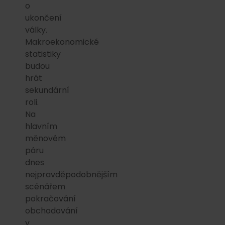
o
ukončení
války.
Makroekonomické
statistiky
budou
hrát
sekundární
roli.
Na
hlavním
měnovém
páru
dnes
nejpravděpodobnějším
scénářem
pokračování
obchodování
v