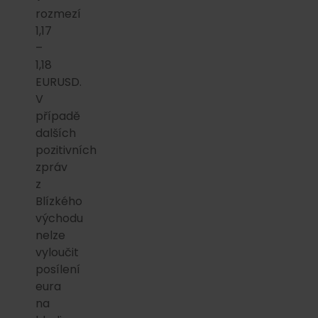
rozmezí
1,17
–
1,18
EURUSD.
V
případě
dalších
pozitivních
zpráv
z
Blízkého
východu
nelze
vyloučit
posílení
eura
na