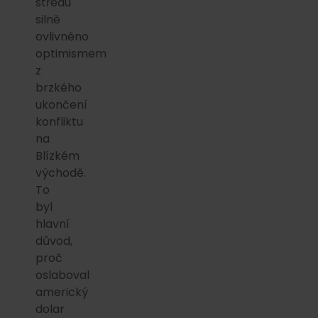
středu
silně
ovlivněno
optimismem
z
brzkého
ukončení
konfliktu
na
Blízkém
východě.
To
byl
hlavní
důvod,
proč
oslaboval
americký
dolar