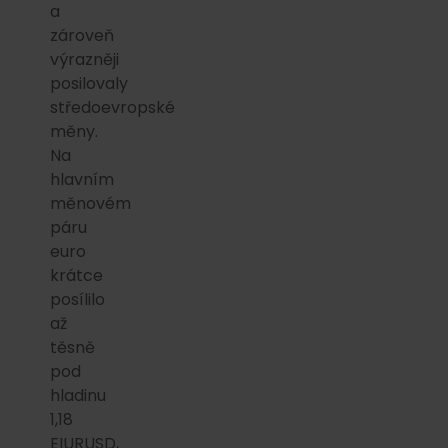
a
zároveň
výrazněji
posilovaly
středoevropské
měny.
Na
hlavním
měnovém
páru
euro
krátce
posílilo
až
těsně
pod
hladinu
1,18
EIURUSD,