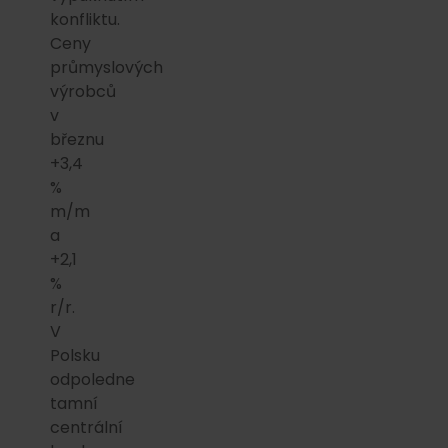
konfliktu.
Ceny
průmyslových
výrobců
v
březnu
+3,4
%
m/m
a
+2,1
%
r/r.
V
Polsku
odpoledne
tamní
centrální