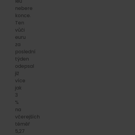
leu
nebere
konce.
Ten
vůči
euru
za
poslední
týden
odepsal
již
více
jak
3
%
na
včerejších
téměř
5,27