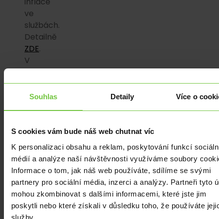
inflace
ve
službách.
Detailně
ZDE
.
V
eurozóně
index
PMI
Souhlas
Detaily
Více o cooki
ve
službách
v
S cookies vám bude náš web chutnat víc
dubnu
K personalizaci obsahu a reklam, poskytování funkcí sociáln
finálně
médií a analýze naší návštěvnosti využíváme soubory cooki
poklesl
Informace o tom, jak náš web používáte, sdílíme se svými
na
partnery pro sociální média, inzerci a analýzy. Partneři tyto 
47,6
mohou zkombinovat s dalšími informacemi, které jste jim
z
poskytli nebo které získali v důsledku toho, že používáte jeji
březnových
služby.