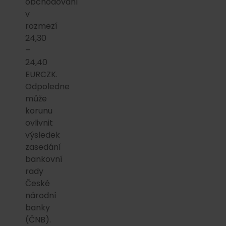
obchodování
v
rozmezí
24,30
–
24,40
EURCZK.
Odpoledne
může
korunu
ovlivnit
výsledek
zasedání
bankovní
rady
České
národní
banky
(ČNB).