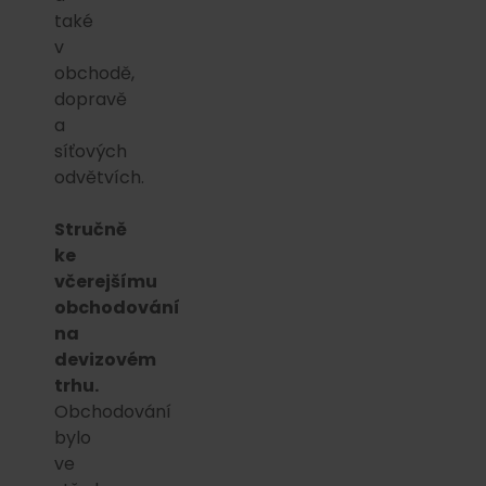
také
v
obchodě,
dopravě
a
síťových
odvětvích.
Stručně
ke
včerejšímu
obchodování
na
devizovém
trhu.
Obchodování
bylo
ve