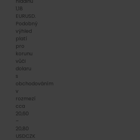
hladinu
1,18
EURUSD.
Podobný
výhled
platí
pro
korunu
vůči
dolaru
s
obchodováním
v
rozmezí
cca
20,60
–
20,80
USDCZK