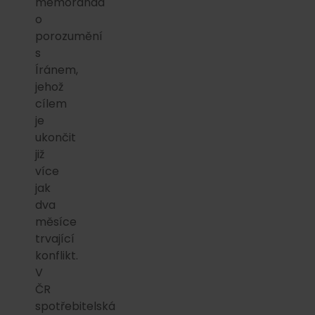
memoranda
o
porozumění
s
Íránem,
jehož
cílem
je
ukončit
již
více
jak
dva
měsíce
trvající
konflikt.
V
ČR
spotřebitelská