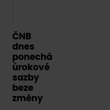
ČNB
dnes
ponechá
úrokové
sazby
beze
změny