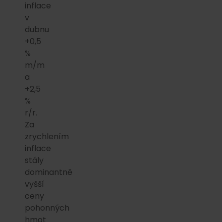
inflace
v
dubnu
+0,5
%
m/m
a
+2,5
%
r/r.
Za
zrychlením
inflace
stály
dominantně
vyšší
ceny
pohonných
hmot