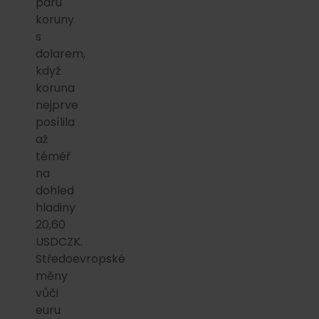
páru
koruny
s
dolarem,
když
koruna
nejprve
posílila
až
téměř
na
dohled
hladiny
20,60
USDCZK.
Středoevropské
měny
vůči
euru