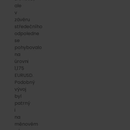
ale
v
závěru
středečního
odpoledne
se
pohybovalo
na
úrovni
1,175
EURUSD.
Podobný
vývoj
byl
patrný
i
na
měnovém