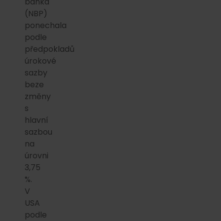
banka
(NBP)
ponechala
podle
předpokladů
úrokové
sazby
beze
změny
s
hlavní
sazbou
na
úrovni
3,75
%.
V
USA
podle