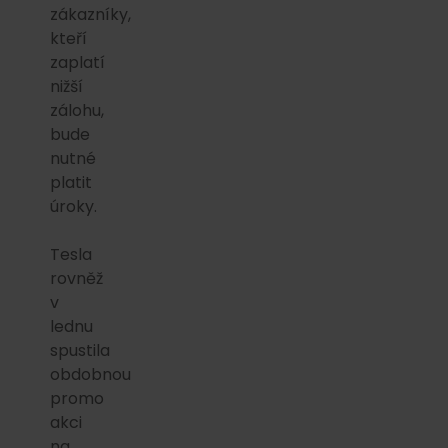
zákazníky,
kteří
zaplatí
nižší
zálohu,
bude
nutné
platit
úroky.
Tesla
rovněž
v
lednu
spustila
obdobnou
promo
akci
na