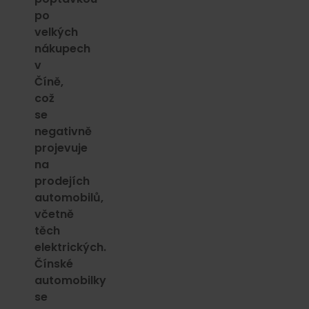
po
velkých
nákupech
v
Číně,
což
se
negativně
projevuje
na
prodejích
automobilů,
včetně
těch
elektrických.
Čínské
automobilky
se