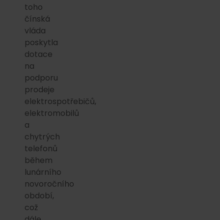
toho
čínská
vláda
poskytla
dotace
na
podporu
prodeje
elektrospotřebičů,
elektromobilů
a
chytrých
telefonů
během
lunárního
novoročního
období,
což
dále