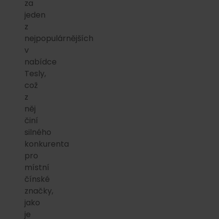
za
jeden
z
nejpopulárnějších
v
nabídce
Tesly,
což
z
něj
činí
silného
konkurenta
pro
místní
čínské
značky,
jako
je