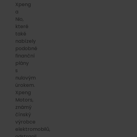
Xpeng
a
Nio,
které
také
nabízely
podobné
finanční
plány
s
nulovým
úrokem.
Xpeng
Motors,
známý
čínský
výrobce
elektromobilů,
odstranil