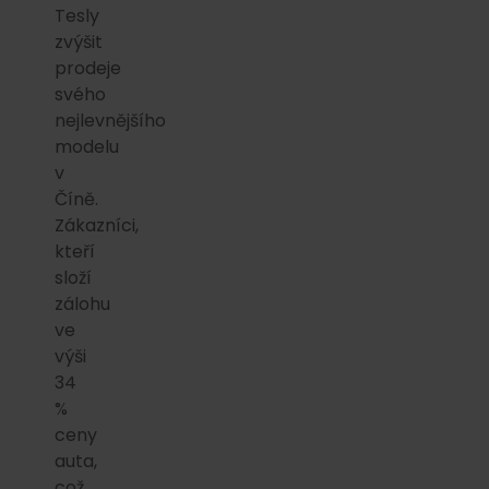
Tesly
zvýšit
prodeje
svého
nejlevnějšího
modelu
v
Číně.
Zákazníci,
kteří
složí
zálohu
ve
výši
34
%
ceny
auta,
což