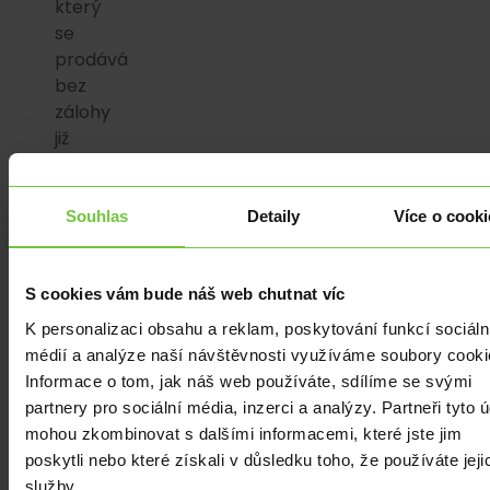
který
se
prodává
bez
zálohy
již
od
prosince.
Souhlas
Detaily
Více o cooki
Další
čínská
značka,
S cookies vám bude náš web chutnat víc
Nio,
K personalizaci obsahu a reklam, poskytování funkcí sociáln
následovala
médií a analýze naší návštěvnosti využíváme soubory cooki
příklad
Informace o tom, jak náš web používáte, sdílíme se svými
Xpengu
partnery pro sociální média, inzerci a analýzy. Partneři tyto 
a
mohou zkombinovat s dalšími informacemi, které jste jim
nabídla
poskytli nebo které získali v důsledku toho, že používáte jeji
vlastní
služby.