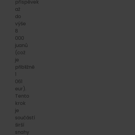
příspěvek
až
do
výše
8
000
juanů
(což
je
přibližně
1
061
eur).
Tento
krok
je
součástí
širší
snahy