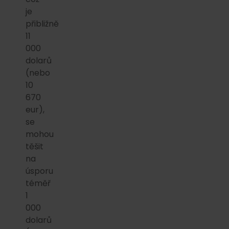
je
přibližně
11
000
dolarů
(nebo
10
670
eur),
se
mohou
těšit
na
úsporu
téměř
1
000
dolarů