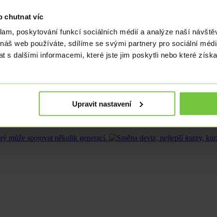
ticky pád. Zvyšování ekonomického standardu a životní úrovně Číňanů
 chutnat víc
klam, poskytování funkcí sociálních médií a analýze naší návšt
onomiku světa tempo růstu o 5,5 %, ale za ta šla nahoru pouze o 3 %. T
 náš web používáte, sdílíme se svými partnery pro sociální média
 s dalšími informacemi, které jste jim poskytli nebo které získa
iročně vzrostla jen o 1,3 %, nezaměstnanost dosáhla na 5,5 % a maloobc
práce ve věku 25-59 let se snížil na 4,8 %, u mladých Číňanů ve věkové
Upravit nastavení