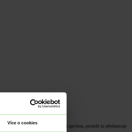
.
Více o cookies
hospodářství jen o 2,8 % je studenou sprchou, protože to představuje
ží na podstatně nižších hodnotách.