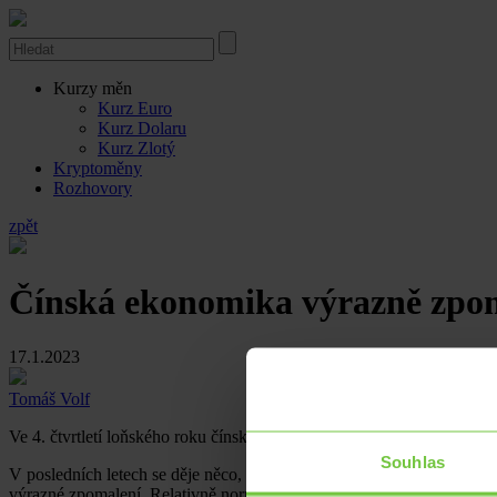
Kurzy měn
Kurz Euro
Kurz Dolaru
Kurz Zlotý
Kryptoměny
Rozhovory
zpět
Čínská ekonomika výrazně zpom
17.1.2023
Tomáš Volf
Ve 4. čtvrtletí loňského roku čínská ekonomika meziročně vzrostla j
Souhlas
V posledních letech se děje něco, na co Číňané nejsou vůbec zvyklí, 
výrazné zpomalení. Relativně normálně rostla Čína naposledy ve 2.Q