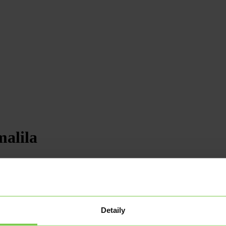
alila
en o 2,8 % a oproti předchozím třem měsícům dokonce pouze stagnovala
Detaily
a sice na velmi mírný růst tamní ekonomiky. Meziroční zvětšení celého 
 2021, tehdy šla ekonomika meziročně nahoru o 7,9 %. Od té doby se dr