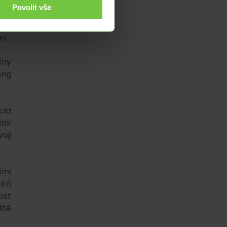
Povolit vše
ení
ína
ní.
íny
ong
cla
šak
oji
ími
cká
ost
itě