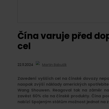
Čína varuje před d
cel
22.11.2024
Martin Babušík
Zavedení vyšších cel na čínské dovozy nepo
naopak zvýší náklady amerických spotřebite
Wang Shouwen. Reagoval tak na záměr no
zavést 60% cla na čínské produkty. Čína 
nabízí Spojeným státům možnost jednat na z