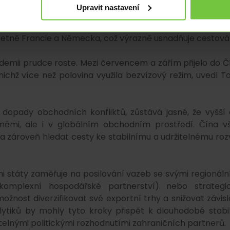
Upravit nastavení
 také představili opatření na podporu obchodu a na řeš
jednodušení celních a vízových požadavků. Aktuálně Č
etně Francie a Německa, což výrazně usnadňuje cestová
emii prudce roste. Mezi červencem a zářím přijelo do Č
nichž více než polovina využila bezvízový režim, uvedl T
í dopady obchodních konfliktů, zůstává jasné, že vyšší 
mi, ale i v globálním obchodním prostředí. Čína v
 a zároveň hledat cesty ke stabilnímu a udržitelnému rozv
 státy zaměřuje na posilování vazeb se svými regionáln
í komplexní hospodářské partnerství) nebo strategi
nost diverzifikovat své exportní trhy a snižovat závisl
tiků by mohly tyto kroky přispět k dlouhodobé stabil
telnými politickými rozhodnutími zahraničních partnerů.