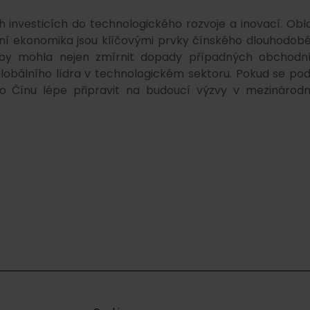
 investicích do technologického rozvoje a inovací. Obla
tální ekonomika jsou klíčovými prvky čínského dlouhodob
e by mohla nejen zmírnit dopady případných obchodn
 globálního lídra v technologickém sektoru. Pokud se pod
to Čínu lépe připravit na budoucí výzvy v mezinárod