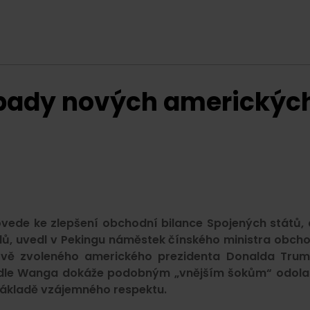
opady nových americkýc
vede ke zlepšení obchodní bilance Spojených států, 
lů, uvedl v Pekingu náměstek čínského ministra obch
vě zvoleného amerického prezidenta Donalda Tru
podle Wanga dokáže podobným „vnějším šokům“ odola
ákladě vzájemného respektu.