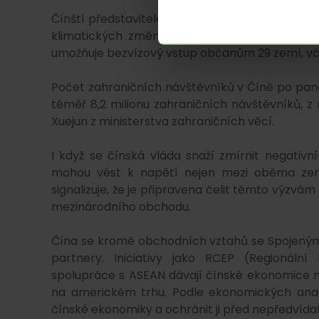
Čínští představitelé během páteční konference
klimatických změn. Patří mezi ně například z
umožňuje bezvízový vstup občanům 29 zemí, vč
Počet zahraničních návštěvníků v Číně po pand
téměř 8,2 milionu zahraničních návštěvníků, z 
Xuejun z ministerstva zahraničních věcí.
I když se čínská vláda snaží zmírnit negativn
mohou vést k napětí nejen mezi oběma země
signalizuje, že je připravena čelit těmto výzvám
mezinárodního obchodu.
Čína se kromě obchodních vztahů se Spojenými
partnery. Iniciativy jako RCEP (Regionáln
spolupráce s ASEAN dávají čínské ekonomice mož
na americkém trhu. Podle ekonomických analy
čínské ekonomiky a ochránit ji před nepředvída