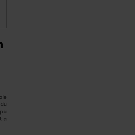
h
ale
odu
mpa
t a