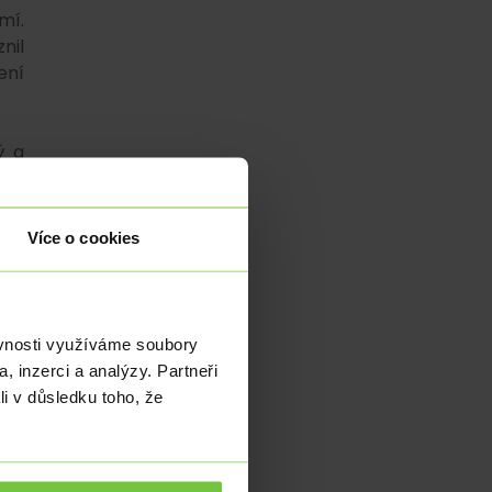
mí.
nil
ení
ý a
nga
Více o cookies
nů,
vit
ěvnosti využíváme soubory
 se
, inzerci a analýzy. Partneři
li v důsledku toho, že
2,5