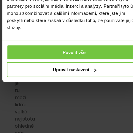
nízká,
partnery pro sociální média, inzerci a analýzy. Partneři tyto 
ceny
mohou zkombinovat s dalšími informacemi, které jste jim
rostou
poskytli nebo které získali v důsledku toho, že používáte jeji
tak
služby.
rychle,
že
reálná
Povolit vše
mzda
jde
dolů.
Upravit nastavení
Navíc
je
tu
mezi
lidmi
velká
nejistota
ohledně