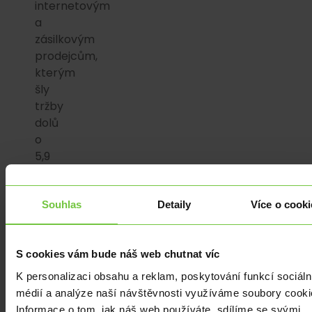
internetovým
a
zásilkovým
prodejcům,
kterým
šly
tržby
dolů
o
5,9
%.
I
Souhlas
Detaily
Více o cooki
když
je
S cookies vám bude náš web chutnat víc
domácí
nezaměstnanost
K personalizaci obsahu a reklam, poskytování funkcí sociáln
stále
médií a analýze naší návštěvnosti využíváme soubory cooki
velmi
Informace o tom, jak náš web používáte, sdílíme se svými