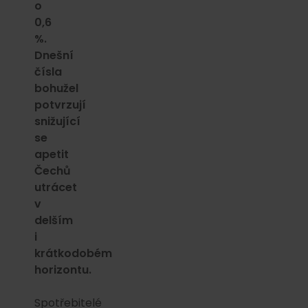
o
0,6
%.
Dnešní
čísla
bohužel
potvrzují
snižující
se
apetit
Čechů
utrácet
v
delším
i
krátkodobém
horizontu.
Spotřebitelé