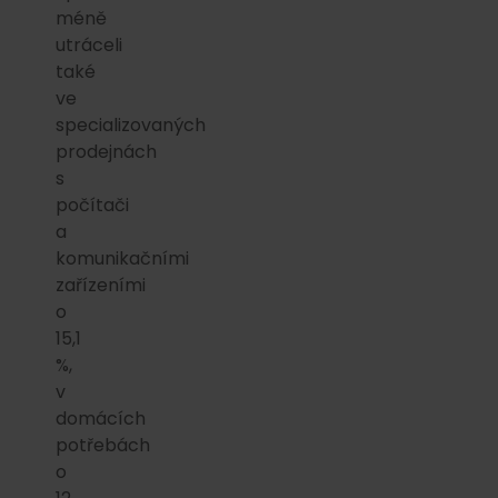
méně
utráceli
také
ve
specializovaných
prodejnách
s
počítači
a
komunikačními
zařízeními
o
15,1
%,
v
domácích
potřebách
o