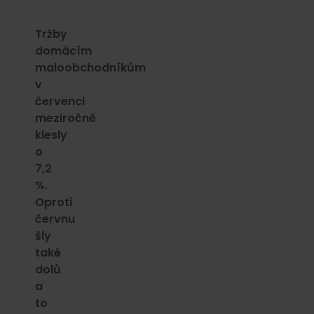
Tržby
domácím
maloobchodníkům
v
červenci
meziročně
klesly
o
7,2
%.
Oproti
červnu
šly
také
dolů
a
to