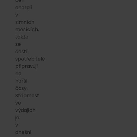
cen
energií
v
zimních
měsících,
takže
se
čeští
spotřebitelé
připravují
na
horší
časy.
Střídmost
ve
výdajích
je
v
dnešní