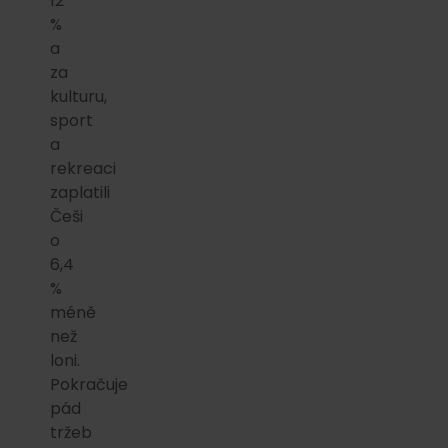
12
%
a
za
kulturu,
sport
a
rekreaci
zaplatili
Češi
o
6,4
%
méně
než
loni.
Pokračuje
pád
tržeb