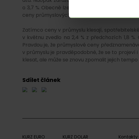
atd. Naopak zdražovalo se v oblasti mléčných vý
o 3,7 %. Obecně lze říct, že ceny energií klesly
ceny průmyslových výrobců, tedy bez energií, šl
Zatímco ceny v průmyslu klesají, spotřebitelské 
v květnu zvedlo na 2,4 % z předchozích 1,8 %. 
Pravdou je, že průmyslové ceny předznamenávají 
v průmyslu je pravděpodobné, že se to projeví
klesat, ale může se znovu zpomalit jejich tempo 
Sdílet článek
KURZ EURO
KURZ DOLAR
Kontakty