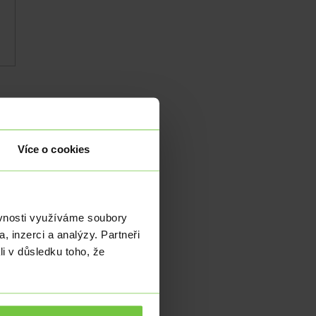
Více o cookies
aly
h.
ěvnosti využíváme soubory
, inzerci a analýzy. Partneři
pro
li v důsledku toho, že
hlí