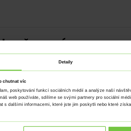
ále v červeném
Detaily
 chutnat víc
esly o 0,8 %, což je hlubší pokles, než s jakým počít
kdy jsou ceny průmyslových výrobců v červených číslec
klam, poskytování funkcí sociálních médií a analýze naší návšt
 náš web používáte, sdílíme se svými partnery pro sociální média
 u stavebních prací šly nahoru o 3,9 % a v rámci služeb 
 s dalšími informacemi, které jste jim poskytli nebo které získa
i energií. Jednalo se o ceny koksu, černého i hnědého u