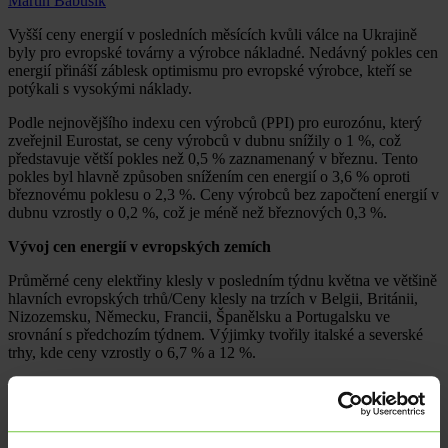
Martin Babušík
Vyšší ceny energií v posledních měsících kvůli válce na Ukrajině
byly pro evropské továrny a výrobce nákladné. Nedávný pokles cen
energií přináší záblesk optimismu pro evropské výrobce, kteří se
potýkali s vysokými náklady.
Podle nejnovějšího indexu cen výrobců (PPI) pro eurozónu, který
zveřejnil Eurostat, se ceny výrobců v dubnu snížily o 1 %, což
představuje větší pokles než 0,5 % zaznamenaný v březnu. Tento
pokles byl hlavně způsoben snížením cen energií o 3,6 % oproti
březnovému poklesu o 2,3 %. Ceny výrobců bez započtení energií v
dubnu vzrostly o 0,2 %, což je méně než březnových 0,3 %.
Vývoj cen energií v evropských zemích
Průměrné ceny elektřiny klesly v posledním týdnu května ve většině
hlavních evropských trhů/Ceny klesly na trzích v Belgii, Británii,
Nizozemsku, Německu, Francii, Španělsku a Portugalsku ve
srovnání s předchozím týdnem. Výjimky tvořily italské a severské
trhy, kde ceny vzrostly o 6,7 % a 12 %.
Největší pokles cen zaznamenaly Francie, Španělsko a Portugalsko,
kde ceny klesly o 56 %, 59 % a 60 %. V posledním týdnu května
přesáhly týdenní průměry 55 €/MWh ve všech trzích s výjimkou
francouzského, španělského, portugalského a severského trhu.