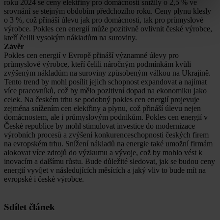
roku 2024 se ceny elektřiny pro domácnosti snížily o 2,5 % ve
srovnání se stejným obdobím předchozího roku. Ceny plynu klesly
o 3 %, což přináší úlevu jak pro domácnosti, tak pro průmyslové
výrobce. Pokles cen energií může pozitivně ovlivnit české výrobce,
kteří čelili vysokým nákladům na suroviny.
Závěr
Pokles cen energií v Evropě přináší významné úlevy pro
průmyslové výrobce, kteří čelili náročným podmínkám kvůli
zvýšeným nákladům na suroviny způsobeným válkou na Ukrajině.
Tento trend by mohl posílit jejich schopnost expandovat a najímat
více pracovníků, což by mělo pozitivní dopad na ekonomiku jako
celek. Na českém trhu se podobný pokles cen energií projevuje
zejména snížením cen elektřiny a plynu, což přináší úlevu nejen
domácnostem, ale i průmyslovým podnikům. Pokles cen energií v
České republice by mohl stimulovat investice do modernizace
výrobních procesů a zvýšení konkurenceschopnosti českých firem
na evropském trhu. Snížení nákladů na energie také umožní firmám
alokovat více zdrojů do výzkumu a vývoje, což by mohlo vést k
inovacím a dalšímu růstu. Bude důležité sledovat, jak se budou ceny
energií vyvíjet v následujících měsících a jaký vliv to bude mít na
evropské i české výrobce.
Sdílet článek