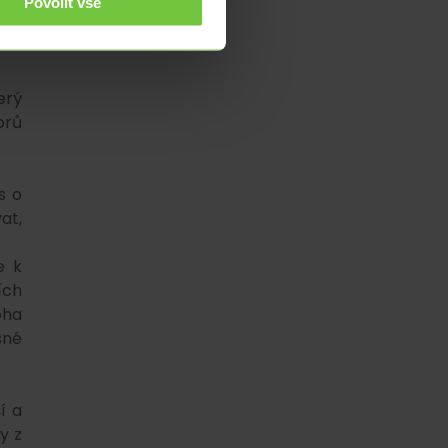
aze
Povolit vše
jší
erý
orů
s o
at,
e k
ích
oha
sné
í a
y z