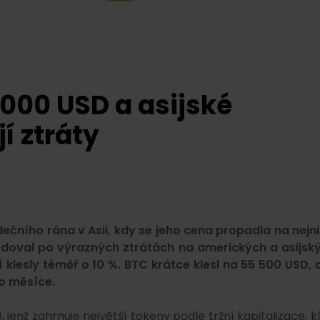
 000 USD a asijské
í ztráty
ečního rána v Asii, kdy se jeho cena propadla na nejni
edoval po výrazných ztrátách na amerických a asijsk
í klesly téměř o 10 %. BTC krátce klesl na 55 500 USD, 
o měsíce.
, jenž zahrnuje největší tokeny podle tržní kapitalizace, kl