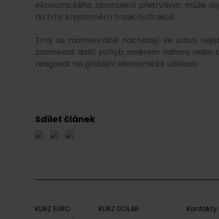
ekonomického zpomalení přetrvávat, může dojí
na trhy kryptoměn i tradičních akcií.
Trhy se momentálně nacházejí ve stavu nejist
znamenat další pohyb směrem nahoru nebo dolů
reagovat na globální ekonomické události.
Sdílet článek
KURZ EURO
KURZ DOLAR
Kontakty