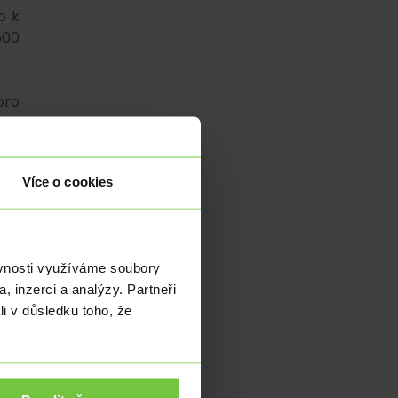
o k
500
pro
ot.
ván
Více o cookies
 po
ová
ěvnosti využíváme soubory
, inzerci a analýzy. Partneři
jen
li v důsledku toho, že
 na
 na