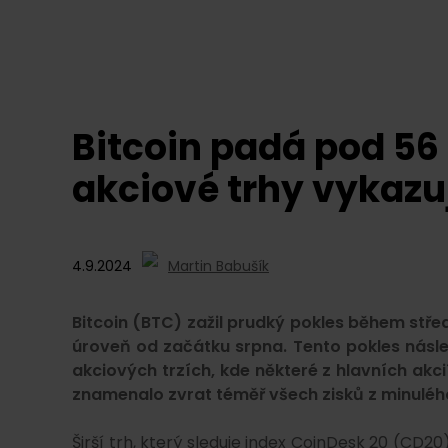
Bitcoin padá pod 56
akciové trhy vykazuj
4.9.2024
Martin Babušík
Bitcoin (BTC) zažil prudký pokles během střed
úroveň od začátku srpna. Tento pokles násl
akciových trzích, kde některé z hlavních akci
znamenalo zvrat téměř všech zisků z minuléh
Širší trh, který sleduje index CoinDesk 20 (CD20)