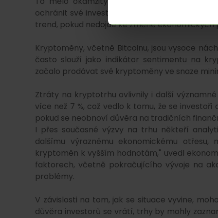
To mělo okamžitý dopad na ostatní trhy, kde
ochránit své investice před dalším poklesem. N
trend, pokud nedojde ke změně ekonomických
Kryptoměny, včetně Bitcoinu, jsou vysoce nách
často slouží jako indikátor sentimentu na kry
začalo prodávat své kryptoměny ve snaze minima
Ztráty na kryptotrhu ovlivnily i další význam
více než 7 %, což vedlo k tomu, že se investoř
pokud se neobnoví důvěra na tradičních finančn
I přes současné výzvy na trhu někteří analyt
dalšímu výraznému ekonomickému otřesu, m
kryptoměn k vyšším hodnotám," uvedl ekonomi
faktorech, včetně pokračujícího vývoje na ak
problémy.
V závislosti na tom, jak se situace vyvine, moh
důvěra investorů se vrátí, trhy by mohly zazna