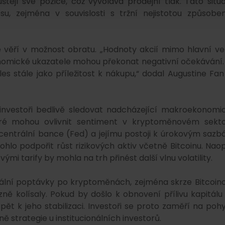
tějí své pozice, což vyvolává prodejní tlak. Tato situ
u, zejména v souvislosti s tržní nejistotou způsobe
 věří v možnost obratu. „Hodnoty akcií mimo hlavní ve
ekonomické ukazatele mohou překonat negativní očekávání.
s stále jako příležitost k nákupu,“ dodal Augustine Fan
investoři bedlivě sledovat nadcházející makroekonomi
ré mohou ovlivnit sentiment v kryptoměnovém sekto
centrální bance (Fed) a jejímu postoji k úrokovým sazb
ohlo podpořit růst rizikových aktiv včetně Bitcoinu. Nao
mi tarify by mohla na trh přinést další vlnu volatility.
onální poptávky po kryptoměnách, zejména skrze Bitcoin
ně kolísaly. Pokud by došlo k obnovení přílivu kapitálu
spět k jeho stabilizaci. Investoři se proto zaměří na poh
 strategie u institucionálních investorů.