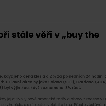
ři stále věří v „buy the
, když jeho cena klesla o 2 % za posledních 24 hodin, 
hu. Hlavní altcoiny jako Solana (SOL), Cardano (ADA)
B) byl výjimkou, když zaznamenal 3% růst.
y jej ovlivnily nové americké tarify a obavy z recese v U
 zhoršuje, a s ní roste i volatilita trhu. Přesto zůstává m