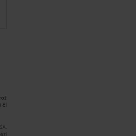
což
 či
SA.
ezi