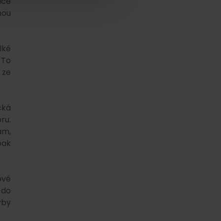
ace
nou
lké
 To
 ze
cká
ru.
ám,
pak
ové
 do
yby