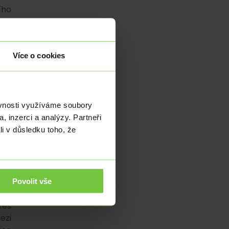
ího
 se
Více o cookies
é s
šší
ěvnosti využíváme soubory
eny
, inzerci a analýzy. Partneři
inů
li v důsledku toho, že
egy
ého
Povolit vše
řes
ezi