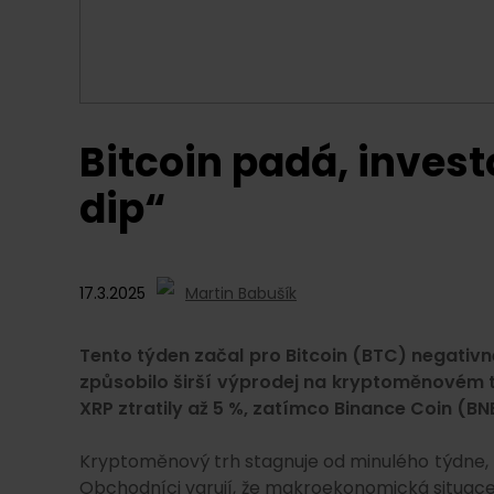
Bitcoin padá, investo
dip“
17.3.2025
Martin Babušík
Tento týden začal pro Bitcoin (BTC) negativně
způsobilo širší výprodej na kryptoměnovém tr
XRP ztratily až 5 %, zatímco Binance Coin (BN
Kryptoměnový trh stagnuje od minulého týdne, kd
Obchodníci varují, že makroekonomická situace se