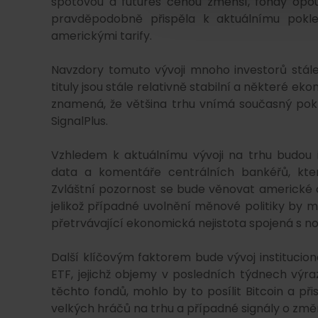
spotovou a futures cenou zmenší, fondy opouš
pravděpodobně přispěla k aktuálnímu pokles
americkými tarify.
Navzdory tomuto vývoji mnoho investorů stále
tituly jsou stále relativně stabilní a některé 
znamená, že většina trhu vnímá současný pokle
SignalPlus.
Vzhledem k aktuálnímu vývoji na trhu budou 
data a komentáře centrálních bankéřů, kte
Zvláštní pozornost se bude věnovat americké 
jelikož případné uvolnění měnové politiky by m
přetrvávající ekonomická nejistota spojená s nový
Další klíčovým faktorem bude vývoj instituci
ETF, jejichž objemy v posledních týdnech výraz
těchto fondů, mohlo by to posílit Bitcoin a při
velkých hráčů na trhu a případné signály o změně