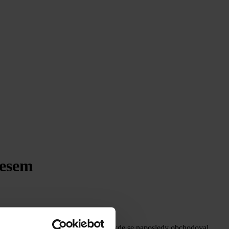
lesem
dchozích dní a dostal se na úrovně, kde se naposledy obchodoval