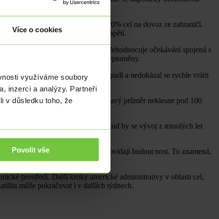
, který oznámil zavedení dočasných 10% cel na dovoz ze zahraničí.
Více o cookies
bchodních vztahů a možné eskalace napětí.
h dnech oslabují, protože část trhu přehodnocuje očekávání spojená s
ují riziko, často prodávají právě kryptoměny.
 by se Bitcoin pod tuto hranici propadl a nedokázal se rychle vrátit
ěvnosti využíváme soubory
krátkodobou stabilizaci.
, inzerci a analýzy. Partneři
li v důsledku toho, že
obé dno, dokud jeho 50 týdenní klouzavý průměr neklesne pod 100
2022.
sí být na svém definitivním dně. Pokud by se vývoj z minulých let
Povolit vše
otvrzují, co se již stalo, ale nepředpovídají budoucnost. To znamená,
ické prostředí. Další kroky americké administrativy v oblasti cel,
tilita může pokračovat i v dalších týdnech.