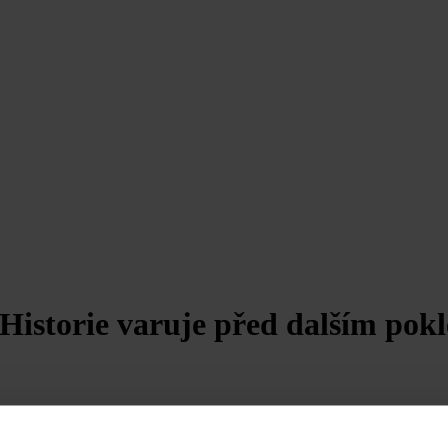
. Historie varuje před dalším pok
ání se propadl pod hranici 63 000 dolarů. Tím navázal na ztráty z pře