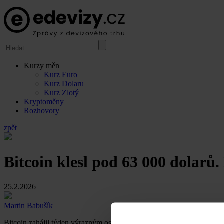
Kurzy měn
Kurz Euro
Kurz Dolaru
Kurz Zlotý
Kryptoměny
Rozhovory
zpět
Bitcoin klesl pod 63 000 dolarů
25.2.2026
Martin Babušík
Bitcoin zahájil týden výrazným oslabením a během asijského obchodov