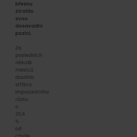
březnu
ztratilo
svou
dosavadní
pozici.
Za
posledních
několik
měsíců
dosáhlo
stříbro
impozantního
růstu
o
33,4
%
od
chvíle,