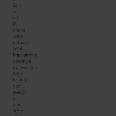
22,4
%
od
13.
února.
Jeho
aktuální
tržní
kapitalizace
dosahuje
obrovských
$16,4
bilionu,
což
svědčí
o
jeho
stále