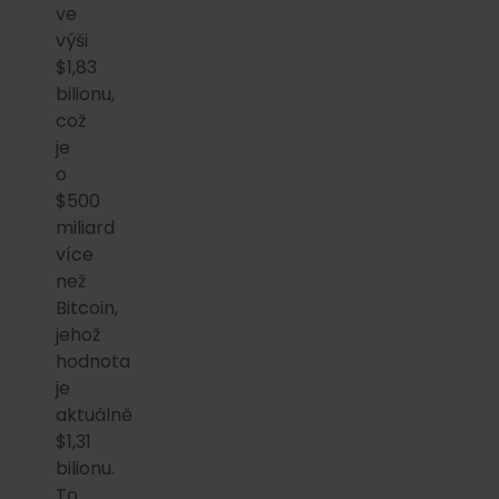
ve
výši
$1,83
bilionu,
což
je
o
$500
miliard
více
než
Bitcoin,
jehož
hodnota
je
aktuálně
$1,31
bilionu.
To