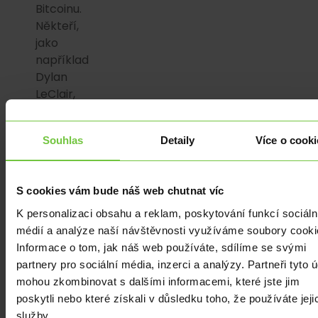
Bitcoinu.
Někteří,
jako
například
Dylan
LeClair,
známy
analytik
Souhlas
Detaily
Více o cooki
Bitcoinu,
naznačují,
že
S cookies vám bude náš web chutnat víc
Bitcoin
má
K personalizaci obsahu a reklam, poskytování funkcí sociáln
tendenci
médií a analýze naší návštěvnosti využíváme soubory cooki
zdvojnásobit
Informace o tom, jak náš web používáte, sdílíme se svými
svou
partnery pro sociální média, inzerci a analýzy. Partneři tyto 
hodnotu
mohou zkombinovat s dalšími informacemi, které jste jim
během
poskytli nebo které získali v důsledku toho, že používáte jeji
několika
služby.