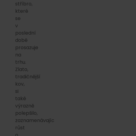
stříbro,
které
se
v
poslední
době
prosazuje
na
trhu.
Zlato,
tradičnější
kov,
si
také
výrazně
polepšilo,
zaznamenávajíc
růst
o