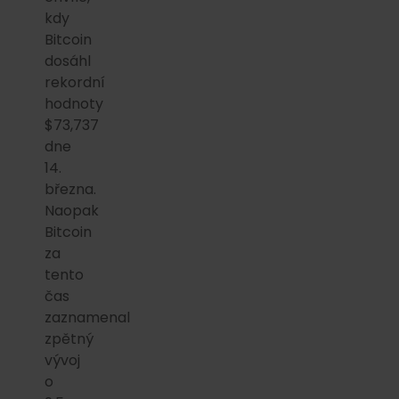
kdy
Bitcoin
dosáhl
rekordní
hodnoty
$73,737
dne
14.
března.
Naopak
Bitcoin
za
tento
čas
zaznamenal
zpětný
vývoj
o