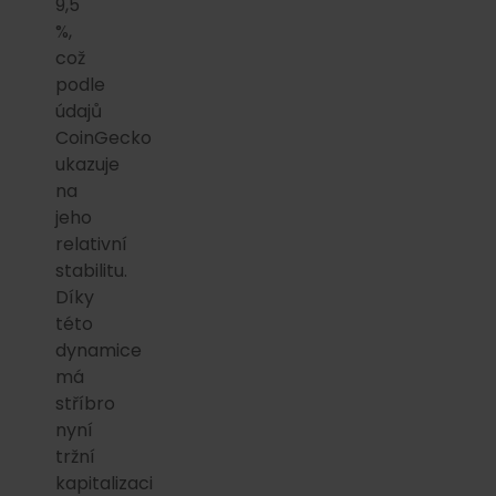
9,5
%,
což
podle
údajů
CoinGecko
ukazuje
na
jeho
relativní
stabilitu.
Díky
této
dynamice
má
stříbro
nyní
tržní
kapitalizaci