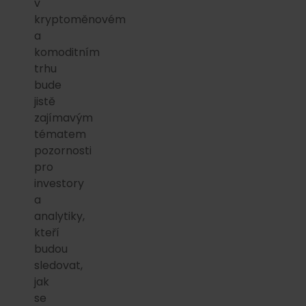
v
kryptoměnovém
a
komoditním
trhu
bude
jistě
zajímavým
tématem
pozornosti
pro
investory
a
analytiky,
kteří
budou
sledovat,
jak
se