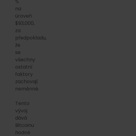
%
na
úroveň
$93,000,
za
předpokladu,
že
se
všechny
ostatní
faktory
zachovají
neměnné.
Tento
vývoj
dává
Bitcoinu
hodně