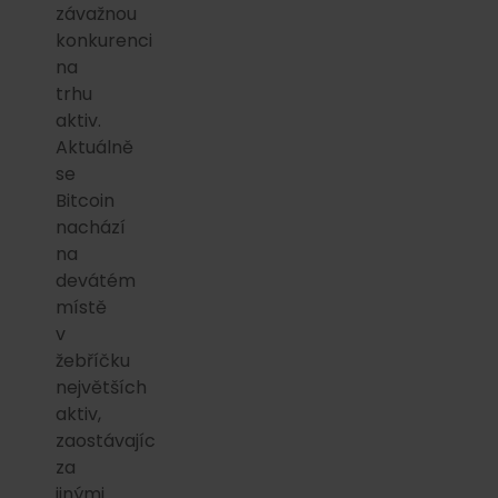
závažnou
konkurenci
na
trhu
aktiv.
Aktuálně
se
Bitcoin
nachází
na
devátém
místě
v
žebříčku
největších
aktiv,
zaostávajíc
za
jinými