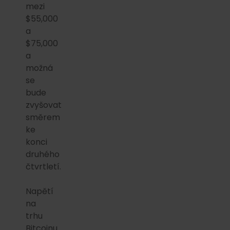
mezi
$55,000
a
$75,000
a
možná
se
bude
zvyšovat
směrem
ke
konci
druhého
čtvrtletí.
Napětí
na
trhu
Bitcoinu