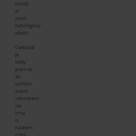
fondy
a
post-
halvingový
efekt.
Celkově
je
tedy
patrné,
že
stříbro
svým
návratem
na
trhu
a
růstem
tržní