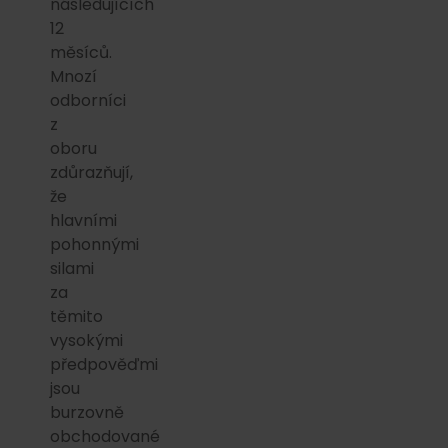
následujících
12
měsíců.
Mnozí
odborníci
z
oboru
zdůrazňují,
že
hlavními
pohonnými
silami
za
těmito
vysokými
předpověďmi
jsou
burzovně
obchodované