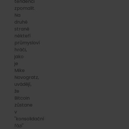
tendenci
zpomalit.
Na
druhé
straně
někteří
průmysloví
hráči,
jako
je
Mike
Novogratz,
uvádějí,
že
Bitcoin
zůstane
v
"konsolidační
fázi"