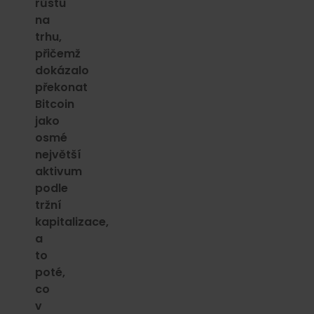
růstu
na
trhu,
přičemž
dokázalo
překonat
Bitcoin
jako
osmé
největší
aktivum
podle
tržní
kapitalizace,
a
to
poté,
co
v