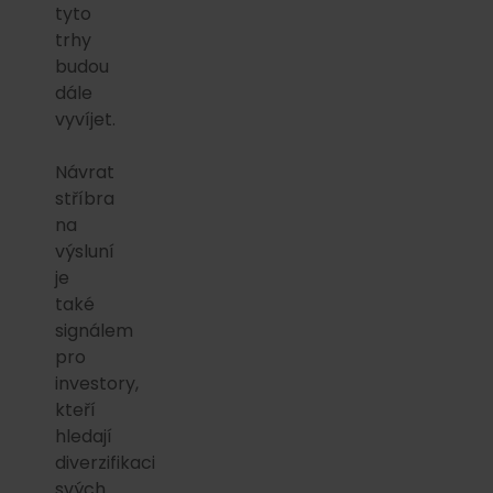
tyto
trhy
budou
dále
vyvíjet.
Návrat
stříbra
na
výsluní
je
také
signálem
pro
investory,
kteří
hledají
diverzifikaci
svých