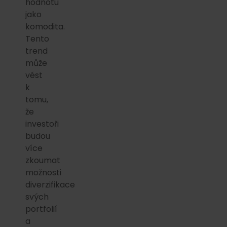
hodnotu
jako
komodita.
Tento
trend
může
vést
k
tomu,
že
investoři
budou
více
zkoumat
možnosti
diverzifikace
svých
portfolií
a