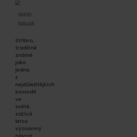
Martin
Babušík
Stříbro,
tradičně
známé
jako
jedna
z
nejdůležitějších
komodit
ve
světě,
zažívá
letos
významný
návrat,