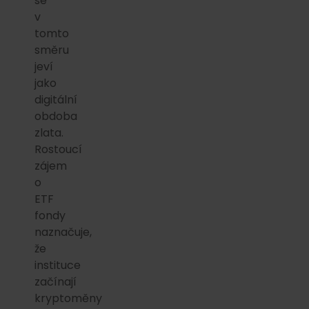
se
v
tomto
směru
jeví
jako
digitální
obdoba
zlata.
Rostoucí
zájem
o
ETF
fondy
naznačuje,
že
instituce
začínají
kryptoměny