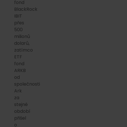
fond
BlackRock
IBIT
přes
500
milionů
dolarů,
zatímco
ETF
fond
ARKB
od
společnosti
Ark
za
stejné
období
přišel
o