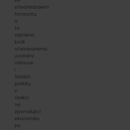
ve
střednědobém
horizontu,
a
to
zejména
kvůli
očekávanému
uvolnění
měnové
i
fiskální
politiky
v
reakci
na
zpomalující
ekonomiku
po