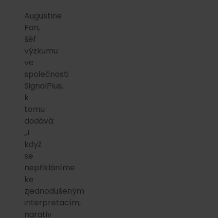
Augustine
Fan,
šéf
výzkumu
ve
společnosti
SignalPlus,
k
tomu
dodává:
„I
když
se
nepřikláníme
ke
zjednodušeným
interpretacím,
narativ