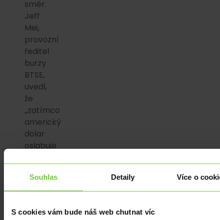
směr.
Jeff
Mei,
provozní
ředitel
burzy
BTSE,
uvedl,
že
„zatímco
americký
dolar
oslabuje
a
institucionální
Souhlas
Detaily
Více o cooki
investoři
diverzifikují
do
S cookies vám bude náš web chutnat víc
jiných