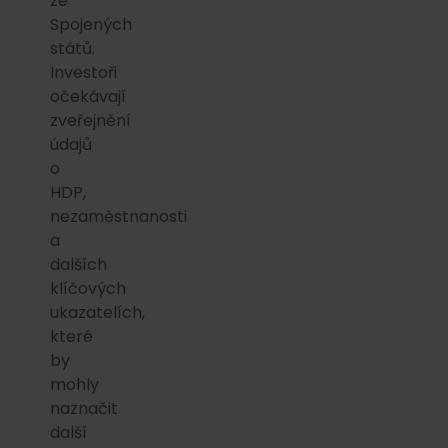
ze
Spojených
států.
Investoři
očekávají
zveřejnění
údajů
o
HDP,
nezaměstnanosti
a
dalších
klíčových
ukazatelích,
které
by
mohly
naznačit
další