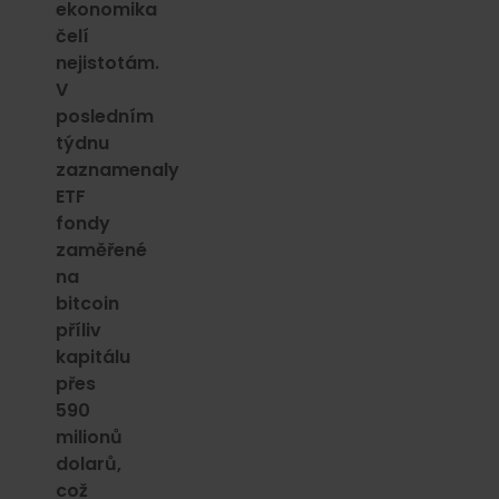
ekonomika
čelí
nejistotám.
V
posledním
týdnu
zaznamenaly
ETF
fondy
zaměřené
na
bitcoin
příliv
kapitálu
přes
590
milionů
dolarů,
což