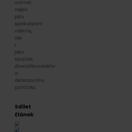
vnímat
nejen
jako
spekulativní
nástroj,
ale
i
jako
součást
diverzifikovaného
a
defenzivního
portfolia.
Sdílet
článek