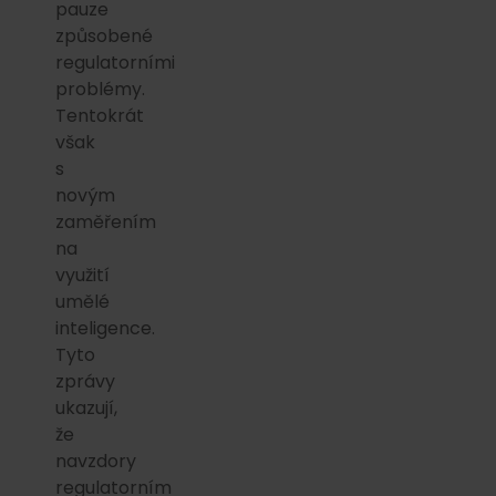
pauze
způsobené
regulatorními
problémy.
Tentokrát
však
s
novým
zaměřením
na
využití
umělé
inteligence.
Tyto
zprávy
ukazují,
že
navzdory
regulatorním