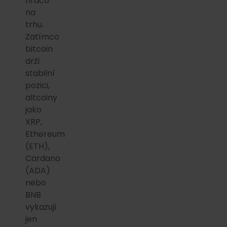
hráčů
na
trhu.
Zatímco
bitcoin
drží
stabilní
pozici,
altcoiny
jako
XRP,
Ethereum
(ETH),
Cardano
(ADA)
nebo
BNB
vykazují
jen