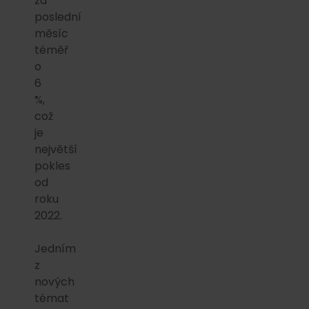
za
poslední
měsíc
téměř
o
6
%,
což
je
největší
pokles
od
roku
2022.
Jedním
z
nových
témat