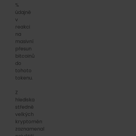
%
údajně
v
reakci
na
masivní
přesun
bitcoinů
do
tohoto
tokenu.
Z
hlediska
středně
velkých
kryptoměn
zaznamenal