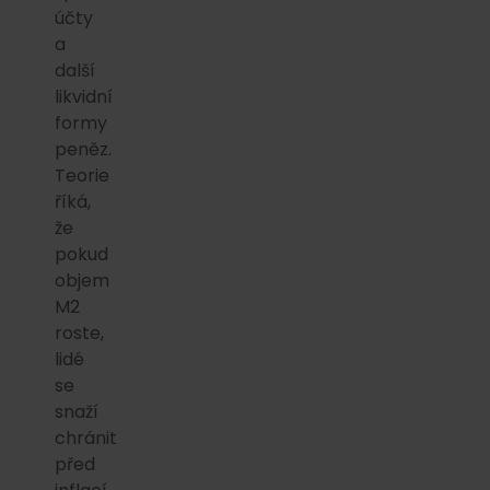
účty
a
další
likvidní
formy
peněz.
Teorie
říká,
že
pokud
objem
M2
roste,
lidé
se
snaží
chránit
před