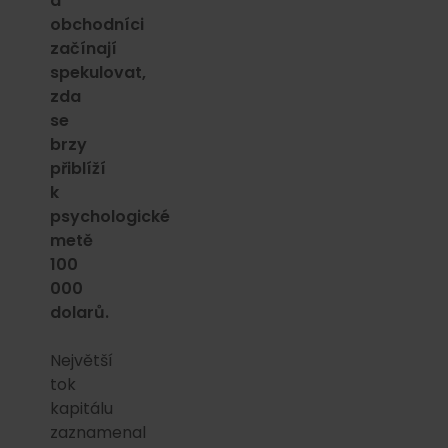
a
obchodníci
začínají
spekulovat,
zda
se
brzy
přiblíží
k
psychologické
metě
100
000
dolarů.
Největší
tok
kapitálu
zaznamenal