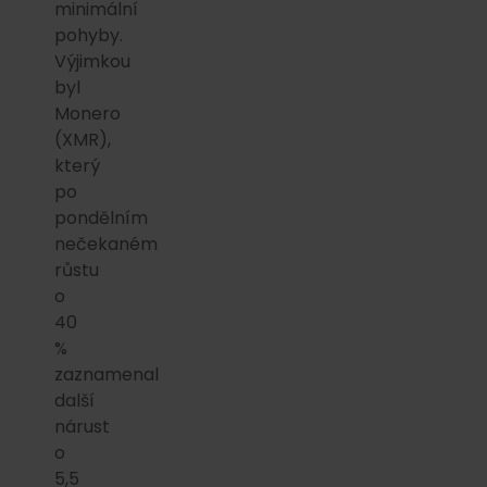
minimální
pohyby.
Výjimkou
byl
Monero
(XMR),
který
po
pondělním
nečekaném
růstu
o
40
%
zaznamenal
další
nárust
o
5,5