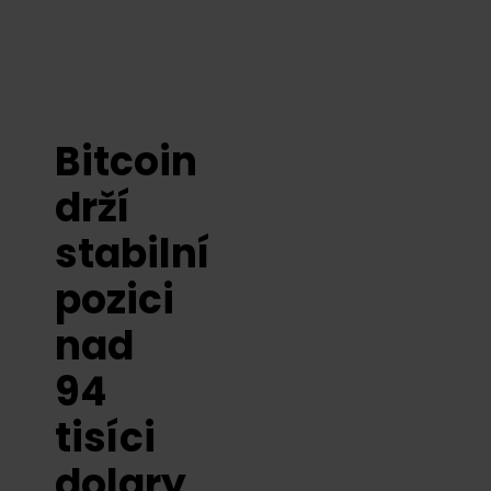
Bitcoin
drží
stabilní
pozici
nad
94
tisíci
dolary