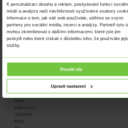
měn,
K personalizaci obsahu a reklam, poskytování funkcí sociáln
poptávka
médií a analýze naší návštěvnosti využíváme soubory cooki
po
Informace o tom, jak náš web používáte, sdílíme se svými
bitcoinu
partnery pro sociální média, inzerci a analýzy. Partneři tyto 
zůstává
mohou zkombinovat s dalšími informacemi, které jste jim
silná“.
poskytli nebo které získali v důsledku toho, že používáte jeji
Index
služby.
dolaru,
který
měří
Povolit vše
sílu
americké
Upravit nastavení
měny
vůči
šesti
světovým
měnám,
klesl