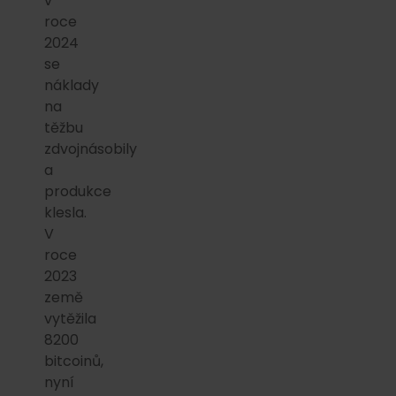
v
roce
2024
se
náklady
na
těžbu
zdvojnásobily
a
produkce
klesla.
V
roce
2023
země
vytěžila
8200
bitcoinů,
nyní