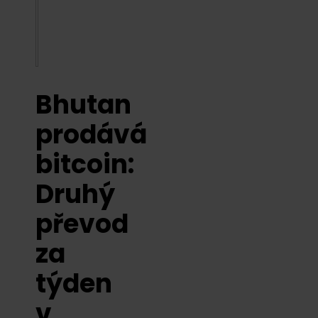
Bhutan
prodává
bitcoin:
Druhý
převod
za
týden
v