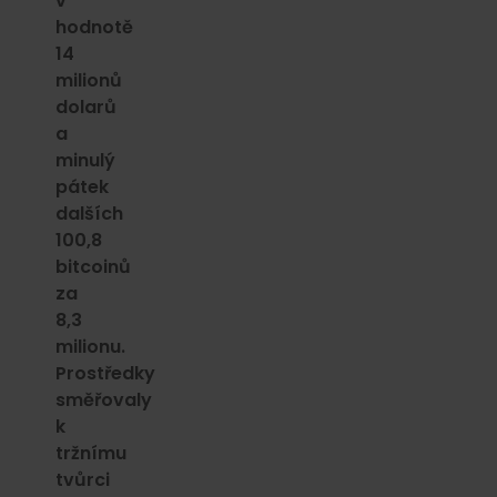
v
hodnotě
14
milionů
dolarů
a
minulý
pátek
dalších
100,8
bitcoinů
za
8,3
milionu.
Prostředky
směřovaly
k
tržnímu
tvůrci