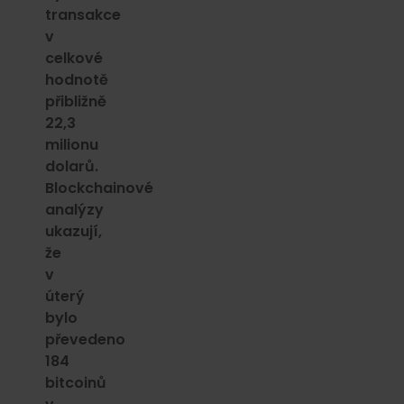
transakce
v
celkové
hodnotě
přibližně
22,3
milionu
dolarů.
Blockchainové
analýzy
ukazují,
že
v
úterý
bylo
převedeno
184
bitcoinů