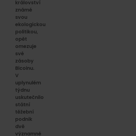
království
známé
svou
ekologickou
politikou,
opět
omezuje
své
zásoby
Bicoinu.
V
uplynulém
týdnu
uskutečnilo
státní
těžební
podnik
dvě
významné