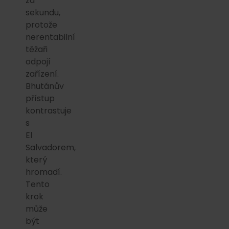
za
sekundu,
protože
nerentabilní
těžaři
odpojí
zařízení.
Bhutánův
přístup
kontrastuje
s
El
Salvadorem,
který
hromadí.
Tento
krok
může
být