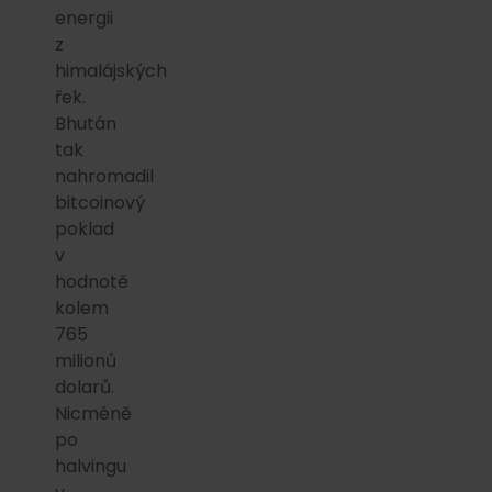
energii
z
himalájských
řek.
Bhután
tak
nahromadil
bitcoinový
poklad
v
hodnotě
kolem
765
milionů
dolarů.
Nicméně
po
halvingu