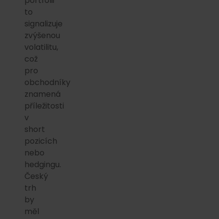
portfolii
to
signalizuje
zvýšenou
volatilitu,
což
pro
obchodníky
znamená
příležitosti
v
short
pozicích
nebo
hedgingu.
Český
trh
by
měl