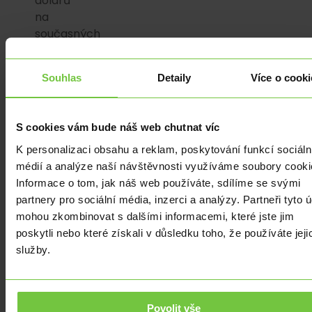
dolarů
na
současných
70
786
Souhlas
Detaily
Více o cooki
dolarů.
Trh
sužují
S cookies vám bude náš web chutnat víc
americké
vládní
K personalizaci obsahu a reklam, poskytování funkcí sociáln
shutdowny,
médií a analýze naší návštěvnosti využíváme soubory cooki
hrozby
Informace o tom, jak náš web používáte, sdílíme se svými
cel
partnery pro sociální média, inzerci a analýzy. Partneři tyto 
prezidenta
mohou zkombinovat s dalšími informacemi, které jste jim
Donalda
poskytli nebo které získali v důsledku toho, že používáte jeji
Trumpa,
služby.
zpožděné
legislativy
o
Povolit vše