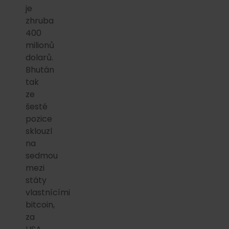
je
zhruba
400
milionů
dolarů.
Bhután
tak
ze
šesté
pozice
sklouzl
na
sedmou
mezi
státy
vlastnícími
bitcoin,
za