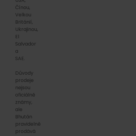
USA,
Čínou,
Velkou
Británií,
Ukrajinou,
El
Salvador
a
SAE.
Důvody
prodeje
nejsou
oficiálně
známy,
ale
Bhután
pravidelně
prodává