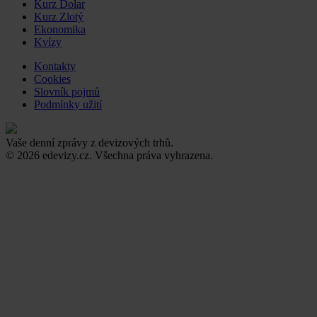
Kurz Dolar
Kurz Zlotý
Ekonomika
Kvízy
Kontakty
Cookies
Slovník pojmů
Podmínky užití
Vaše denní zprávy z devizových trhů.
© 2026 edevizy.cz. Všechna práva vyhrazena.