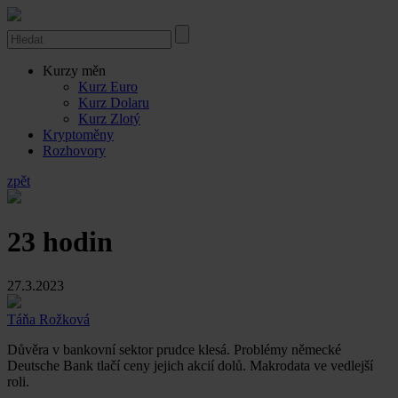
Kurzy měn
Kurz Euro
Kurz Dolaru
Kurz Zlotý
Kryptoměny
Rozhovory
zpět
23 hodin
27.3.2023
Táňa Rožková
Důvěra v bankovní sektor prudce klesá. Problémy německé
Deutsche Bank tlačí ceny jejich akcií dolů. Makrodata ve vedlejší
roli.