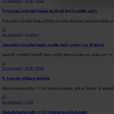
Ze zahraničí
|
EUR
|
USD
Švýcarská centrální banka po devíti letech snížila sazby
Švýcarská národní banka (SNB) na svém dnešním zasedání snížila sv
Ze zahraničí
|
Analýzy
|
Japonská centrální banka zvedla sazby poprvé po 18 letech
Japonští centrální bankéři dnes zvýšili hlavní úrokovou sazbu na 0 %
Ze zahraničí
|
EUR
|
USD
V Americe střídavě oblačno
Maloobchodní tržby v USA rostou pomaleji, než se čekalo. Je americk
Ze zahraničí
|
USD
Maloobchodní tržby v USA mírně za očekáváním