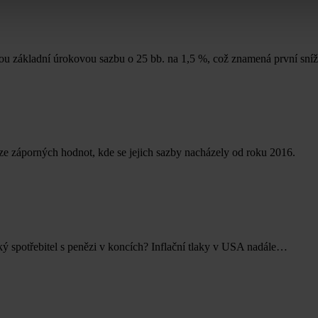
ou základní úrokovou sazbu o 25 bb. na 1,5 %, což znamená první sn
 ze záporných hodnot, kde se jejich sazby nacházely od roku 2016.
ý spotřebitel s penězi v koncích? Inflační tlaky v USA nadále…