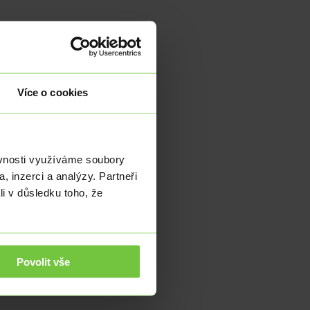
Více o cookies
l…
ěvnosti využíváme soubory
, inzerci a analýzy. Partneři
USD…
li v důsledku toho, že
Povolit vše