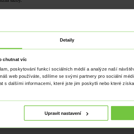
ížila sazby.
Detaily
odalo prostor k ziskům středoevropským měnám. Dnešní den by ale mě
 chutnat víc
klam, poskytování funkcí sociálních médií a analýze naší návšt
 náš web používáte, sdílíme se svými partnery pro sociální média
ntur. V letech 2019–2020 zřejmě nadsadil své příjmy o téměř 76 mld. 
 s dalšími informacemi, které jste jim poskytli nebo které získa
Upravit nastavení
na úrovni 5,25 %.