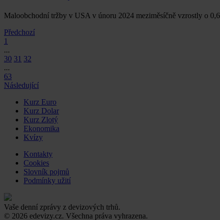
Maloobchodní tržby v USA v únoru 2024 meziměsíčně vzrostly o 0,
Předchozí
1
...
30
31
32
...
63
Následující
Kurz Euro
Kurz Dolar
Kurz Zlotý
Ekonomika
Kvízy
Kontakty
Cookies
Slovník pojmů
Podmínky užití
Vaše denní zprávy z devizových trhů.
© 2026 edevizy.cz. Všechna práva vyhrazena.