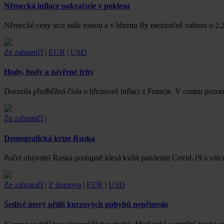
Německá inflace pokračuje v poklesu
Německé ceny sice stále rostou a v březnu šly meziročně nahoru o 2,2
Ze zahraničí
|
EUR
|
USD
Hody, hody a zavřené trhy
Dorazila předběžná čísla o březnové inflaci z Francie. V centru poz
Ze zahraničí
|
Demografická krize Ruska
Počet obyvatel Ruska postupně klesá kvůli pandemii Covid-19 a válce 
Ze zahraničí
|
Z domova
|
EUR
|
USD
Šedivé úterý příliš kurzových pohybů nepřineslo