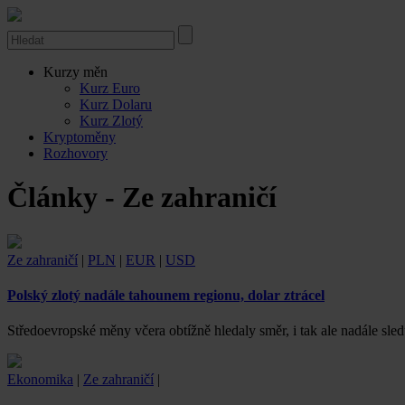
Kurzy měn
Kurz Euro
Kurz Dolaru
Kurz Zlotý
Kryptoměny
Rozhovory
Články - Ze zahraničí
Ze zahraničí
|
PLN
|
EUR
|
USD
Polský zlotý nadále tahounem regionu, dolar ztrácel
Středoevropské měny včera obtížně hledaly směr, i tak ale nadále sle
Ekonomika
|
Ze zahraničí
|