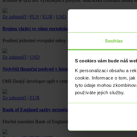
Koruna se drží bez výraznějších pohybů. Maďarská centrální banka sn
Ze zahraničí
|
PLN
|
EUR
|
USD
Region vlající ve stínu eurodolaru
Souhlas
Posílení jednotné evropské měny na hlavním měnovém páru včera d
Ze zahraničí
|
USD
S cookies vám bude náš web
Největší finanční podvod v historii
K personalizaci obsahu a re
cookie. Informace o tom, jak
Obří čínský developer opět v centru pozornosti zpravodajských age
tyto údaje mohou zkombinovat
používáte jejich služby.
Ze zahraničí
|
EUR
Bank of England sazby nezměnila
Dnešní zasedání Bank of England přineslo ponechání základní sazby 