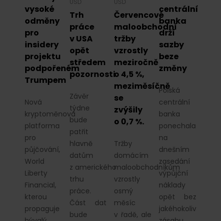
USD
USD
vysoké
centrální
Trh
Červencové
odměny
banka
práce
maloobchodní
pro
drží
v USA
tržby
insidery
sazby
opět
vzrostly
projektu
beze
středem
meziročně
podpořeném
změny
pozornosti
o 4,5 %,
Trumpem
meziměsíčně
Polská
Závěr
se
Nová
centrální
týdne
zvýšily
kryptoměnová
banka
bude
o 0,7 %.
platforma
ponechala
patřit
pro
na
hlavně
Tržby
půjčování,
dnešním
datům
domácím
World
zasedání
z amerického
maloobchodníkům
Liberty
výpůjční
trhu
vzrostly
Financial,
náklady
práce.
osmý
kterou
opět bez
Část dat
měsíc
propaguje
jakéhokoliv
bude
v řadě, ale
bývalý
zásahu.