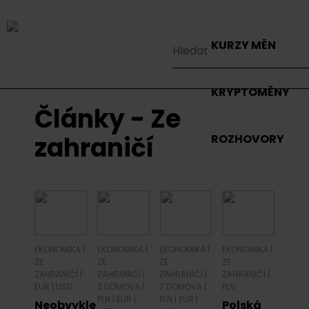
KURZY MĚN
KRYPTOMĚNY
Články - Ze
zahraničí
ROZHOVORY
EKONOMIKA
|
EKONOMIKA
|
EKONOMIKA
|
EKONOMIKA
|
ZE
ZE
ZE
ZE
ZAHRANIČÍ
|
ZAHRANIČÍ
|
ZAHRANIČÍ
|
ZAHRANIČÍ
|
EUR
|
USD
Z DOMOVA
|
Z DOMOVA
|
PLN
PLN
|
EUR
|
PLN
|
EUR
|
Neobvykle
Polská