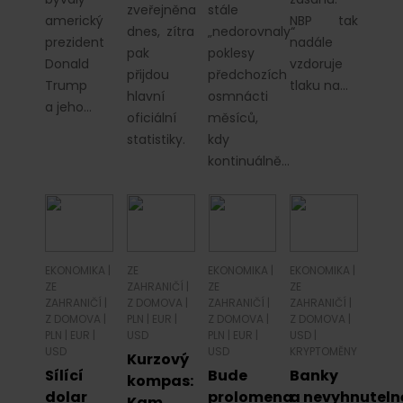
zveřejněna
stále
americký
NBP tak
dnes, zítra
„nedorovnaly“
prezident
nadále
pak
poklesy
Donald
vzdoruje
přijdou
předchozích
Trump
tlaku na…
hlavní
osmnácti
a jeho…
oficiální
měsíců,
statistiky.
kdy
kontinuálně…
EKONOMIKA
|
ZE
EKONOMIKA
|
EKONOMIKA
|
ZE
ZAHRANIČÍ
|
ZE
ZE
ZAHRANIČÍ
|
Z DOMOVA
|
ZAHRANIČÍ
|
ZAHRANIČÍ
|
Z DOMOVA
|
PLN
|
EUR
|
Z DOMOVA
|
Z DOMOVA
|
PLN
|
EUR
|
USD
PLN
|
EUR
|
USD
|
USD
USD
KRYPTOMĚNY
Kurzový
Sílící
Bude
Banky
kompas:
dolar
prolomena
a nevyhnuteln
Kam