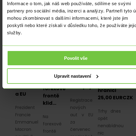
nákupních
Informace o tom, jak náš web používáte, sdílíme se svými
manažerů.
partnery pro sociální média, inzerci a analýzy. Partneři tyto 
mohou zkombinovat s dalšími informacemi, které jste jim
poskytli nebo které získali v důsledku toho, že používáte jeji
služby.
ZE
EKONOMIKA
|
EKONOMIKA
|
ZE
ZAHRANIČÍ
|
ZE
ZE
ZAHRANIČÍ
|
EUR
|
USD
ZAHRANIČÍ
|
ZAHRANIČÍ
|
Z DOMOVA
|
Povolit vše
Z DOMOVA
|
PLN
|
EUR
|
Srbsko
Evropané
PLN
|
EUR
|
USD
balancuje
si nová
USD
Koruna
Upravit nastavení
mezi
auta
Na
na
Čínou
nekupují
forexové
hranici
a EU
frontě
25,00 EURCZK
Registrace
klid…
Prezident
nových
Trhy dnes
Francie
aut v EU
Na
opět
Emmanuel
za
forexové
nenabídnou
Macron
červenec
frontě
nic