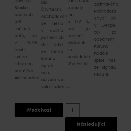
navštívil
meziročně
klid…
zajímavého.
Srbsko,
vzrostly
Čtvrteční
Makrodata
pouhých
jen
obchodování
chybí jak
pět
o 0,2 %,
se neslo
v Evropě,
měsíců
což je
v duchu
tak za
poté, co
nejhorší
posledních
oceánem.
v Paříži
výsledek
dní, když
Koruna
hostil
za
se česká
nadále
svého
posledních
koruna
spíše těží
srbského
12 měsíců.
oproti
ze signálů
protějška
euru
Fedu a…
Aleksandara…
udržela ve
velmi úzkém…
Předchozí
1
...
Následující