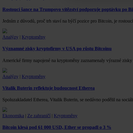
Rostoucí šance na Trumpovo vítězství podporuje poptávku po Bi
Jedním z důvodů, proč trh staví na býčí pozice pro Bitcoin, je rost
Analýzy
|
Kryptoměny
Významné zisky kryptofirmy v USA po růstu Bitcoinu
Americké firmy napojené na kryptoměny zaznamenaly výrazné zisky 1
Analýzy
|
Kryptoměny
Vitalik Buterin reflektuje budoucnost Etherea
Spoluzakladatel Etherea, Vitalik Buterin, se nedávno podělil na soci
Ekonomika
|
Ze zahraničí
|
Kryptoměny
Bitcoin klesá pod 61 000 USD, Ether se propadl o 3 %