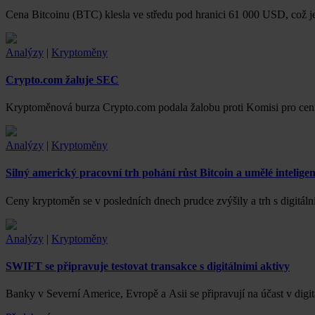
Cena Bitcoinu (BTC) klesla ve středu pod hranici 61 000 USD, což j
Analýzy
|
Kryptoměny
Crypto.com žaluje SEC
Kryptoměnová burza Crypto.com podala žalobu proti Komisi pro ce
Analýzy
|
Kryptoměny
Silný americký pracovní trh pohání růst Bitcoin a umělé intelige
Ceny kryptoměn se v posledních dnech prudce zvýšily a trh s digitáln
Analýzy
|
Kryptoměny
SWIFT se připravuje testovat transakce s digitálními aktivy
Banky v Severní Americe, Evropě a Asii se připravují na účast v digi