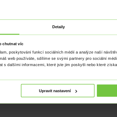
entiment
Detaily
sti a směrují k Bull-run trhu. S přílivem téměř 2,5 miliardy dolarů…
 chutnat víc
klam, poskytování funkcí sociálních médií a analýze naší návšt
 náš web používáte, sdílíme se svými partnery pro sociální média
 s dalšími informacemi, které jste jim poskytli nebo které získa
2 700 dolarů za unci, zatímco S&P 500 vzrostl nad 5 870 bodů. Bitcoi
Upravit nastavení
 Ripple pokračuje, ale nedávné odvolání SEC nijak nezpochybňuje zá