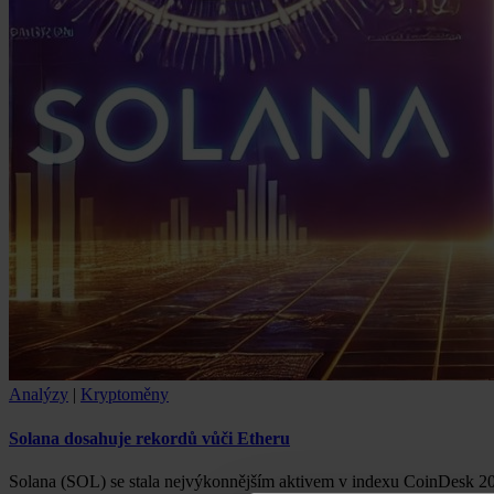
Analýzy
|
Kryptoměny
Solana dosahuje rekordů vůči Etheru
Solana (SOL) se stala nejvýkonnějším aktivem v indexu CoinDesk 20,