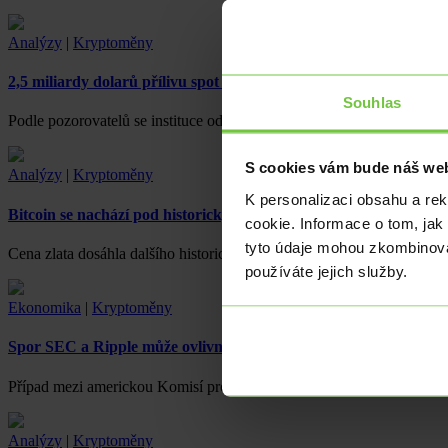
Analýzy
|
Kryptoměny
2,5 miliardy dolarů přílivu spot BTC ETF ukazuje na bull-run s
Souhlas
Podle pozorovatelů se instituce odklánějí od tradiční arbitráže hotovo
S cookies vám bude náš web
Analýzy
|
Kryptoměny
K personalizaci obsahu a re
Bitcoin se nachází pod historickým maximem
cookie. Informace o tom, jak
tyto údaje mohou zkombinovat
Cena zlata dosáhla dalšího historického maxima a překonala hranici 
používáte jejich služby.
Ekonomika
|
Kryptoměny
Spor SEC a Ripple může ovlivnit budoucnost kryptoměn
Případ mezi americkou Komisí pro cenné papíry (SEC) a společností
Analýzy
|
Kryptoměny