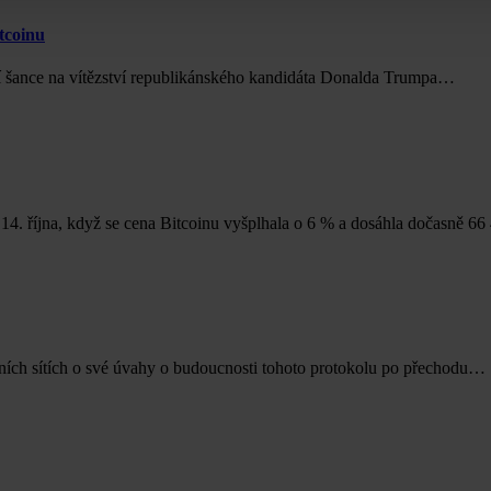
tcoinu
oucí šance na vítězství republikánského kandidáta Donalda Trumpa…
4. října, když se cena Bitcoinu vyšplhala o 6 % a dosáhla dočasně 6
álních sítích o své úvahy o budoucnosti tohoto protokolu po přechodu…