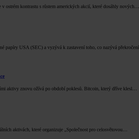
e v ostrém kontrastu s růstem amerických akcií, které dosáhly nových
nné papíry USA (SEC) a vyzývá k zastavení toho, co nazývá překroč
nce
ími aktivy znovu ožívá po období poklesů. Bitcoin, který dříve klesl…
tálních aktivách, které organizuje „Společnost pro celosvětovou…