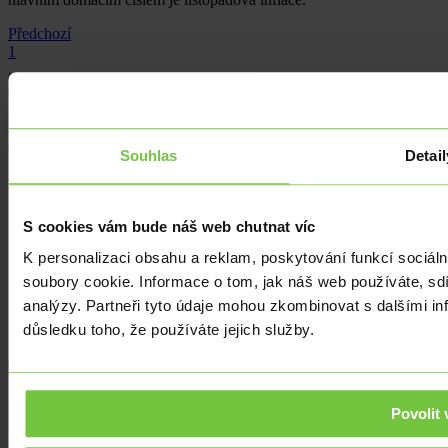
Předchozí
1
...
8
9
10
...
74
Následující
Souhlas
Detail
Kurz Euro
Kurz Dolar
Kurz Zlotý
S cookies vám bude náš web chutnat víc
Ekonomika
Kvízy
K personalizaci obsahu a reklam, poskytování funkcí sociál
soubory cookie. Informace o tom, jak náš web používáte, sdí
Kontakty
Cookies
analýzy. Partneři tyto údaje mohou zkombinovat s dalšími info
Slovník pojmů
důsledku toho, že používáte jejich služby.
Podmínky užití
Vaše denní zprávy z devizových trhů.
© 2026 edevizy.cz. Všechna práva vyhrazena.
Povolit 