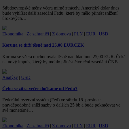
Středoevropské měny včera mírně ztrácely. Americký dolar dnes
bude vyhlížet další zasedání Fedu, které by mělo přinést snížení
úrokových…
Ekonomika
|
Ze zahraničí
|
Z domova
|
PLN
|
EUR
|
USD
Koruna se drží těsně nad 25,00 EURCZK
Koruna se včera obchodovala těsně nad hladinou 25,00 EUR. Čeká
na nový impuls, který by mohlo přinést čtvrteční zasedání ČNB.
Analýzy
|
USD
Čeho se zítra večer dočkáme od Fedu?
Federální rezervní systém (Fed) ve středu 18. prosince
pravděpodobně sníží sazby o dalších 25 bb a bude pokračovat ve
své monetárně…
Ekonomika
|
Ze zahraničí
|
Z domova
|
PLN
|
EUR
|
USD