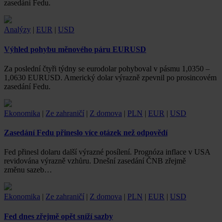
zasedání Fedu.
Analýzy
|
EUR
|
USD
Výhled pohybu měnového páru EURUSD
Za poslední čtyři týdny se eurodolar pohyboval v pásmu 1,0350 –
1,0630 EURUSD. Americký dolar výrazně zpevnil po prosincovém
zasedání Fedu.
Ekonomika
|
Ze zahraničí
|
Z domova
|
PLN
|
EUR
|
USD
Zasedání Fedu přineslo více otázek než odpovědí
Fed přinesl dolaru další výrazné posílení. Prognóza inflace v USA
revidována výrazně vzhůru. Dnešní zasedání ČNB zřejmě
změnu sazeb…
Ekonomika
|
Ze zahraničí
|
Z domova
|
PLN
|
EUR
|
USD
Fed dnes zřejmě opět sníží sazby