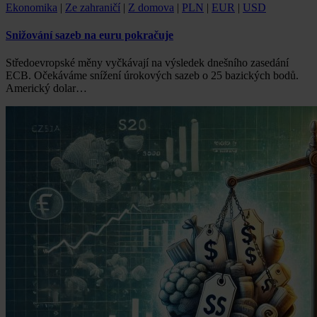
Ekonomika
|
Ze zahraničí
|
Z domova
|
PLN
|
EUR
|
USD
Snižování sazeb na euru pokračuje
Středoevropské měny vyčkávají na výsledek dnešního zasedání
ECB. Očekáváme snížení úrokových sazeb o 25 bazických bodů.
Americký dolar…