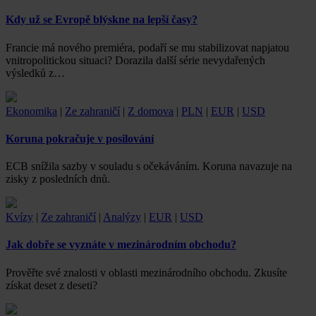
Kdy už se Evropě blýskne na lepší časy?
Francie má nového premiéra, podaří se mu stabilizovat napjatou
vnitropolitickou situaci? Dorazila další série nevydařených
výsledků z…
Ekonomika
|
Ze zahraničí
|
Z domova
|
PLN
|
EUR
|
USD
Koruna pokračuje v posilování
ECB snížila sazby v souladu s očekáváním. Koruna navazuje na
zisky z posledních dnů.
Kvízy
|
Ze zahraničí
|
Analýzy
|
EUR
|
USD
Jak dobře se vyznáte v mezinárodním obchodu?
Prověřte své znalosti v oblasti mezinárodního obchodu. Zkusíte
získat deset z deseti?