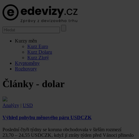
Kurzy měn
Kurz Euro
Kurz Dolaru
Kurz Zlotý
Kryptoměny
Rozhovory
Články - dolar
Analýzy
|
USD
Výhled pohybu měnového páru USDCZK
Poslední čtyři týdny se koruna obchodovala v širším rozmezí
23,70 – 24,55 USDCZK, když jí ztráty týden před Vánoci přineslo