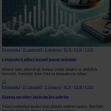
Ekonomika
|
Ze zahraničí
|
Z domova
|
PLN
|
EUR
|
USD
Listopadová inflace koruně impuls nedodala
Inflační tlaky přetrvávají, koruna ovšem zůstává na silnějších
úrovních. Americký dolar čeká na listopadovou inflaci.
Ekonomika
|
Ze zahraničí
|
Z domova
|
PLN
|
EUR
|
USD
Koruna navzdory zprávám bez pohybu
Včera zveřejněná domácí data přinesla smíšené zprávy. Dnešním
hlavním domácím číslem je listopadová inflace.