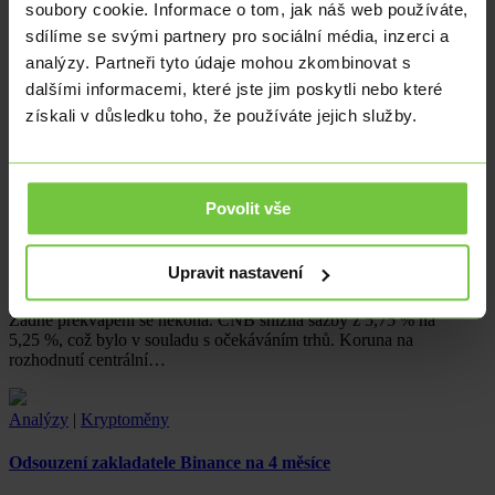
soubory cookie. Informace o tom, jak náš web používáte,
sdílíme se svými partnery pro sociální média, inzerci a
Analýzy
|
analýzy. Partneři tyto údaje mohou zkombinovat s
dalšími informacemi, které jste jim poskytli nebo které
Náklady na zaměstnance: Kolik vás to ve skutečnosti bude stát?
získali v důsledku toho, že používáte jejich služby.
Když podnikání roste, obvykle přichází potřeba najmout další
zaměstnance. I když se může zdát, že hlavním nákladem bude mzda,
skrývá se…
Povolit vše
Analýzy
|
Upravit nastavení
ČNB podle očekávání snížila hlavní sazbu na 5,25 %
Žádné překvapení se nekoná. ČNB snížila sazby z 5,75 % na
5,25 %, což bylo v souladu s očekáváním trhů. Koruna na
rozhodnutí centrální…
Analýzy
|
Kryptoměny
Odsouzení zakladatele Binance na 4 měsíce