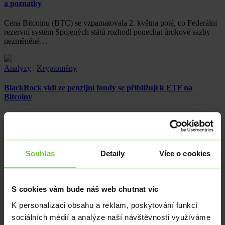
a poznatky
Cena Bitcoinu (BTC) se vzpamatovala 2. května poté, co Federální
rezervní systém Spojených států rozhodl ponechat úrokové sazby
nezměněné…
Analýzy
|
Kryptoměny
BlackRock vidí ze penzijní fondy se přibližují k ETF na
Bitcoiny
Správce aktiv pomáhá při vzdělávání penzijních fondů, nadací
a fondů suverénního bohatství o nových produktech ETF na
spotové Bitcoiny,…
Souhlas
Detaily
Více o cookies
Analýzy
|
EUR
|
USD
Jestřábí ČNB posílá korunu pod 25
S cookies vám bude náš web chutnat víc
Česká koruna i navzdory snížení úrokových sazeb posiluje pod
K personalizaci obsahu a reklam, poskytování funkcí
psychologickou úroveň 25,00 EURCZK. Americký dolar vyčkává
sociálních médií a analýze naší návštěvnosti využíváme
na data z…