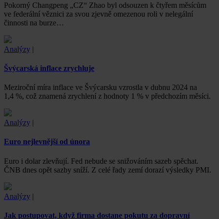
Pokorný Changpeng „CZ“ Zhao byl odsouzen k čtyřem měsícům
ve federální věznici za svou zjevně omezenou roli v nelegální
činnosti na burze…
Analýzy
|
Švýcarská inflace zrychluje
Meziroční míra inflace ve Švýcarsku vzrostla v dubnu 2024 na
1,4 %, což znamená zrychlení z hodnoty 1 % v předchozím měsíci.
Analýzy
|
Euro nejlevnější od února
Euro i dolar zlevňují. Fed nebude se snižováním sazeb spěchat.
ČNB dnes opět sazby sníží. Z celé řady zemí dorazí výsledky PMI.
Analýzy
|
Jak postupovat, když firma dostane pokutu za dopravní