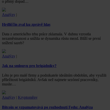
o přímý dopad…
Analýzy
|
Hrdliččin zval ku zprávě hlas
Data z amerického trhu práce zklamala. V dubnu vzrostla
nezaměstnanost a snížila se dynamika růstu mezd. Blíží se první
snížení sazeb?
Analýzy
|
Jak na smlouvu pro brigádníky?
Léto je pro malé firmy a podnikatele ideálním obdobím, aby využili
příležitosti brigádníků. Avšak než najmete sezónní pracovníky,
musíte…
Analýzy
|
Kryptoměny
Bitcoin se vzpamatovává po rozhodnutí Fedu: Analýza