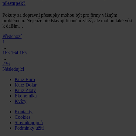
přestupek?
Pokuty za dopravní přestupky mohou být pro firmy vážným
problémem. Nejenže představují finanční zátěž, ale mohou také vést
k dalším…
Předchozí
1
...
163
164
165
...
236
Následující
Kurz Euro
Kurz Dolar
Kurz Zlotý
Ekonomika
Kvízy
Kontakty
Cookies
Slovník pojmů
Podmínky užití