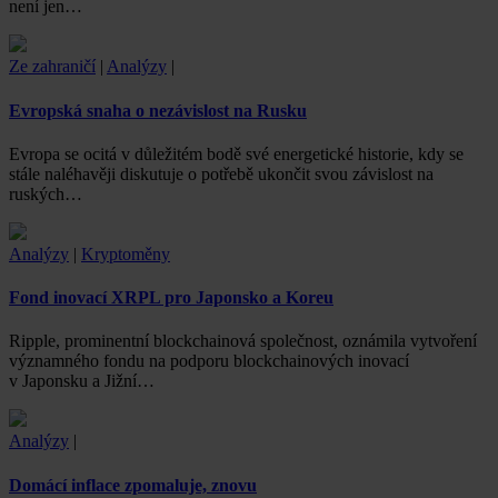
není jen…
Ze zahraničí
|
Analýzy
|
Evropská snaha o nezávislost na Rusku
Evropa se ocitá v důležitém bodě své energetické historie, kdy se
stále naléhavěji diskutuje o potřebě ukončit svou závislost na
ruských…
Analýzy
|
Kryptoměny
Fond inovací XRPL pro Japonsko a Koreu
Ripple, prominentní blockchainová společnost, oznámila vytvoření
významného fondu na podporu blockchainových inovací
v Japonsku a Jižní…
Analýzy
|
Domácí inflace zpomaluje, znovu