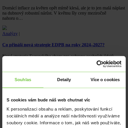
Domácí inflace za květen opět mírně klesá, ale je to jen malá náplast
na dubnový robustní nárůst. V květnu šly ceny meziročně
nahoru o…
Analýzy
|
Co přináší nová strategie EDPB na roky 2024–2027?
Nová strategie Evropského sboru pro ochranu osobních údajů
(EDPB) na roky 2024–2027 přináší významné změny v oblasti
ochrany osobních…
Souhlas
Detaily
Více o cookies
Analýzy
|
Euro klesá po eurovolbách
S cookies vám bude náš web chutnat víc
Euro oslabuje vůči většině měn uprostřed vzestupu krajní pravice
K personalizaci obsahu a reklam, poskytování funkcí
v parlamentních volbách EU.
sociálních médií a analýze naší návštěvnosti využíváme
soubory cookie. Informace o tom, jak náš web používáte,
Analýzy
|