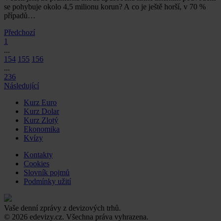
se pohybuje okolo 4,5 milionu korun? A co je ještě horší, v 70 %
případů…
Předchozí
1
...
154
155
156
...
236
Následující
Kurz Euro
Kurz Dolar
Kurz Zlotý
Ekonomika
Kvízy
Kontakty
Cookies
Slovník pojmů
Podmínky užití
Vaše denní zprávy z devizových trhů.
© 2026 edevizy.cz. Všechna práva vyhrazena.