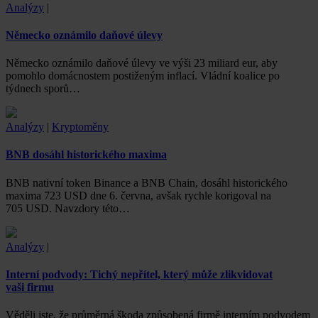
Analýzy
|
Německo oznámilo daňové úlevy
Německo oznámilo daňové úlevy ve výši 23 miliard eur, aby
pomohlo domácnostem postiženým inflací. Vládní koalice po
týdnech sporů…
Analýzy
|
Kryptoměny
BNB dosáhl historického maxima
BNB nativní token Binance a BNB Chain, dosáhl historického
maxima 723 USD dne 6. června, avšak rychle korigoval na
705 USD. Navzdory této…
Analýzy
|
Interní podvody: Tichý nepřítel, který může zlikvidovat
vaši firmu
Věděli jste, že průměrná škoda způsobená firmě interním podvodem