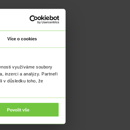
Více o cookies
ěvnosti využíváme soubory
, inzerci a analýzy. Partneři
li v důsledku toho, že
Povolit vše
 míra…