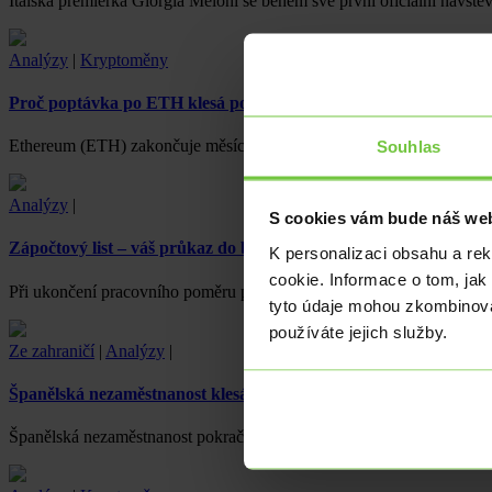
Italská premiérka Giorgia Meloni se během své první oficiální návště
Analýzy
|
Kryptoměny
Proč poptávka po ETH klesá po uvedení Ethereum ETF
Souhlas
Ethereum (ETH) zakončuje měsíc červenec se ztrátou přibližně 1 %
Analýzy
|
S cookies vám bude náš web
Zápočtový list – váš průkaz do budoucnosti
K personalizaci obsahu a re
cookie. Informace o tom, jak
Při ukončení pracovního poměru přichází na řadu zápočtový list, doku
tyto údaje mohou zkombinovat
používáte jejich služby.
Ze zahraničí
|
Analýzy
|
Španělská nezaměstnanost klesá
Španělská nezaměstnanost pokračuje v poklesu, podpořena cestovním