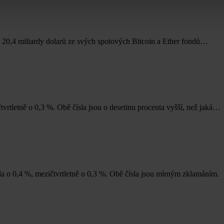
ž 20,4 miliardy dolarů ze svých spotových Bitcoin a Ether fondů…
rtletně o 0,3 %. Obě čísla jsou o desetinu procenta vyšší, než jaká…
la o 0,4 %, mezičtvrtletně o 0,3 %. Obě čísla jsou mírným zklamáním.