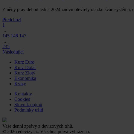
Změny pravidel od ledna 2024 znovu otevřely otázku švarcsystému, c
Předchozí
1
...
145
146
147
...
235
Následující
Kurz Euro
Kurz Dolar
Kurz Zlotý
Ekonomika
Kvízy
Kontakty
Cookies
Slovník pojmů
Podmínky užití
Vaše denní zprávy z devizových trhů.
© 2026 edevizy.cz. Všechna práva vyhrazena.