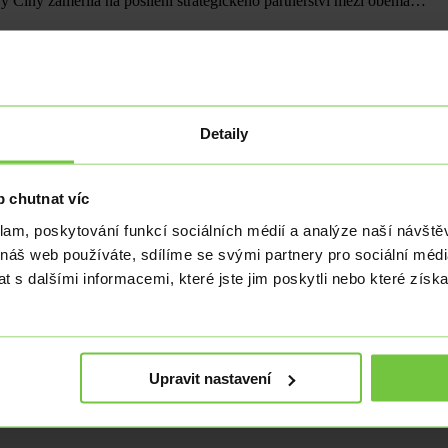
vy Číny zaměřila na posílení strategického partnerství mezi oběma…
Detaily
, navzdory spuštění spotových ETF na Ethereum ve Spojených státech…
 chutnat víc
klam, poskytování funkcí sociálních médií a analýze naší návšt
 náš web používáte, sdílíme se svými partnery pro sociální média
ment, který hraje zásadní roli v budoucnosti zaměstnanců i jejich…
 s dalšími informacemi, které jste jim poskytli nebo které získa
Upravit nastavení
 ruchem a silným růstem HDP. Ve druhém čtvrtletí tohoto roku klesla