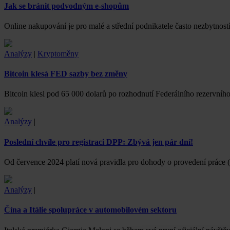
Jak se bránit podvodným e-shopům
Online nakupování je pro malé a střední podnikatele často nezbytnos
Analýzy
|
Kryptoměny
Bitcoin klesá FED sazby bez změny
Bitcoin klesl pod 65 000 dolarů po rozhodnutí Federálního rezervn
Analýzy
|
Poslední chvíle pro registraci DPP: Zbývá jen pár dní!
Od července 2024 platí nová pravidla pro dohody o provedení práce 
Analýzy
|
Čína a Itálie spolupráce v automobilovém sektoru