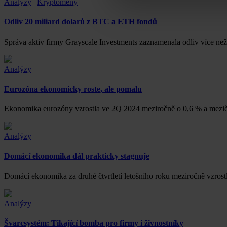
Analýzy
|
Kryptoměny
Odliv 20 miliard dolarů z BTC a ETH fondů
Správa aktiv firmy Grayscale Investments zaznamenala odliv více ne
Analýzy
|
Eurozóna ekonomicky roste, ale pomalu
Ekonomika eurozóny vzrostla ve 2Q 2024 meziročně o 0,6 % a mezičtv
Analýzy
|
Domácí ekonomika dál prakticky stagnuje
Domácí ekonomika za druhé čtvrtletí letošního roku meziročně vzrost
Analýzy
|
Švarcsystém: Tikající bomba pro firmy i živnostníky