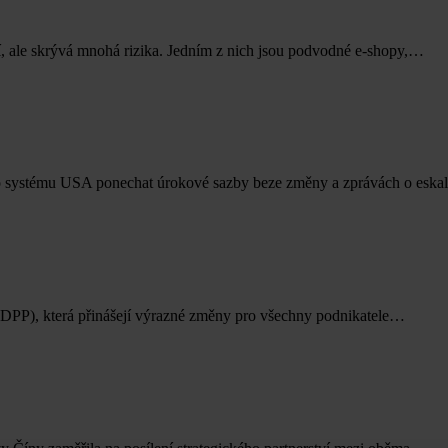
tí, ale skrývá mnohá rizika. Jedním z nich jsou podvodné e-shopy,…
ího systému USA ponechat úrokové sazby beze změny a zprávách o esk
(DPP), která přinášejí výrazné změny pro všechny podnikatele…