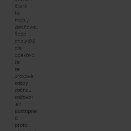
které
by
mohly
zlevňovat.
Řada
analytiků
ale
očekává,
že
se
úrokové
sazby
začnou
snižovat
jen
postupně,
a
proto