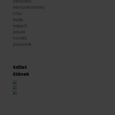
oživování
nemovitostního
trhu
bude
nejspíš
pouze
rovněž
pozvolné.
Sdílet
článek