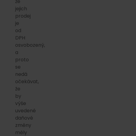
že
jejich
prodej
je
od
DPH
osvobozený,
a
proto
se
nedá
očekávat,
že
by
výše
uvedené
daňové
změny
měly