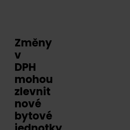
Změny
v
DPH
mohou
zlevnit
nové
bytové
jednotky