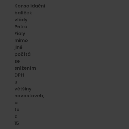
Konsolidační
balíček
vlády
Petra
Fialy
mimo
jiné
počítá
se
snížením
DPH
u
většiny
novostaveb,
a
to
z
15