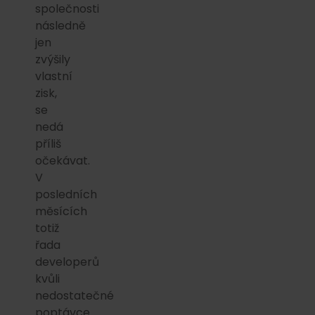
společnosti
následně
jen
zvýšily
vlastní
zisk,
se
nedá
příliš
očekávat.
V
posledních
měsících
totiž
řada
developerů
kvůli
nedostatečné
poptávce