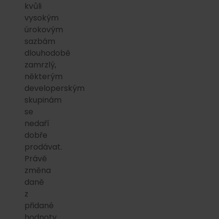
kvůli
vysokým
úrokovým
sazbám
dlouhodobě
zamrzlý,
některým
developerským
skupinám
se
nedaří
dobře
prodávat.
Právě
změna
daně
z
přidané
hodnoty