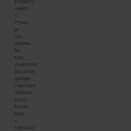
projektů
nejen
v
Praze
je
ale
zřejmé,
že
tuto
podmínku
aktuálně
splňuje
naprostá
většina
bytů,
které
jsou
v
nabídce.