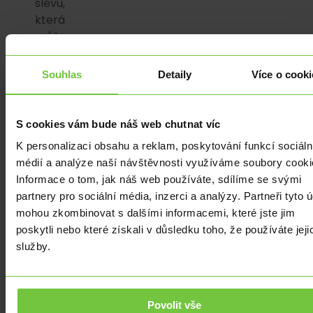
slevu,
která
může
vůči
případným
Souhlas
Detaily
Více o cooki
kupujícím
i
marketingově
S cookies vám bude náš web chutnat víc
fungovat.
K personalizaci obsahu a reklam, poskytování funkcí sociáln
médií a analýze naší návštěvnosti využíváme soubory cooki
Při
Informace o tom, jak náš web používáte, sdílíme se svými
pohledu
partnery pro sociální média, inzerci a analýzy. Partneři tyto 
do
mohou zkombinovat s dalšími informacemi, které jste jim
nových
poskytli nebo které získali v důsledku toho, že používáte jeji
daňových
služby.
změn
je
ale
zároveň
Povolit vše