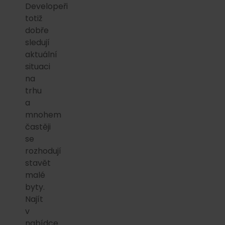
Developeři
totiž
dobře
sledují
aktuální
situaci
na
trhu
a
mnohem
častěji
se
rozhodují
stavět
malé
byty.
Najít
v
nabídce