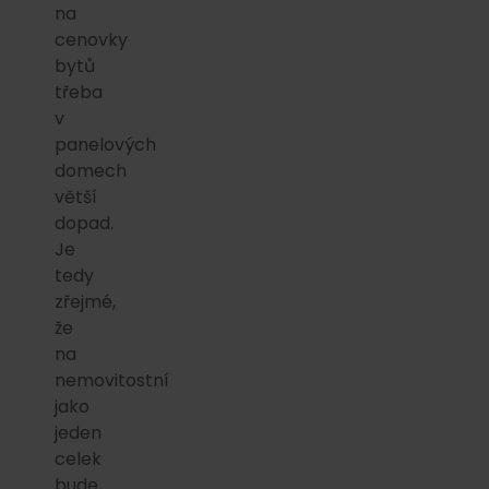
na
cenovky
bytů
třeba
v
panelových
domech
větší
dopad.
Je
tedy
zřejmé,
že
na
nemovitostní
jako
jeden
celek
bude