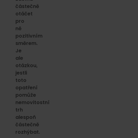
částečně
otáčet
pro
ně
pozitivním
směrem.
Je
ale
otázkou,
jestli
toto
opatření
pomůže
nemovitostní
trh
alespoň
částečně
rozhýbat.