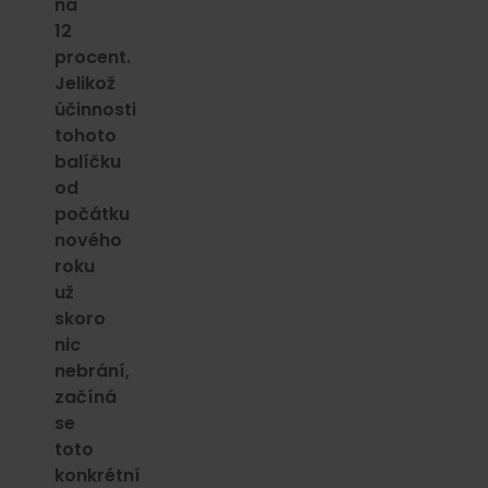
na
12
procent.
Jelikož
účinnosti
tohoto
balíčku
od
počátku
nového
roku
už
skoro
nic
nebrání,
začíná
se
toto
konkrétní