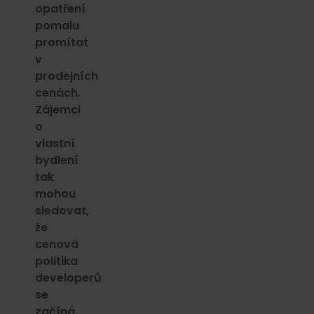
opatření
pomalu
promítat
v
prodejních
cenách.
Zájemci
o
vlastní
bydlení
tak
mohou
sledovat,
že
cenová
politika
developerů
se
začíná