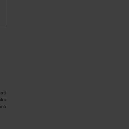
sti
nku
írá