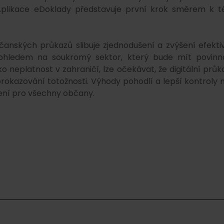
Aplikace eDoklady představuje první krok směrem k t
čanských průkazů slibuje zjednodušení a zvýšení efektiv
ohledem na soukromý sektor, který bude mít povinn
o neplatnost v zahraničí, lze očekávat, že digitální průk
 prokazování totožnosti. Výhody pohodlí a lepší kontroly 
ení pro všechny občany.