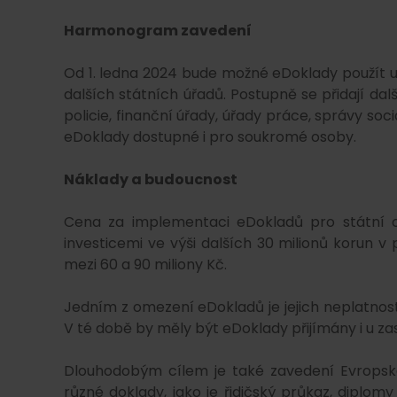
Harmonogram zavedení
Od 1. ledna 2024 bude možné eDoklady použít u
dalších státních úřadů. Postupně se přidají dalš
policie, finanční úřady, úřady práce, správy soc
eDoklady dostupné i pro soukromé osoby.
Náklady a budoucnost
Cena za implementaci eDokladů pro státní o
investicemi ve výši dalších 30 milionů korun v
mezi 60 a 90 miliony Kč.
Jedním z omezení eDokladů je jejich neplatnost
V té době by měly být eDoklady přijímány i u za
Dlouhodobým cílem je také zavedení Evropské
různé doklady, jako je řidičský průkaz, diplo