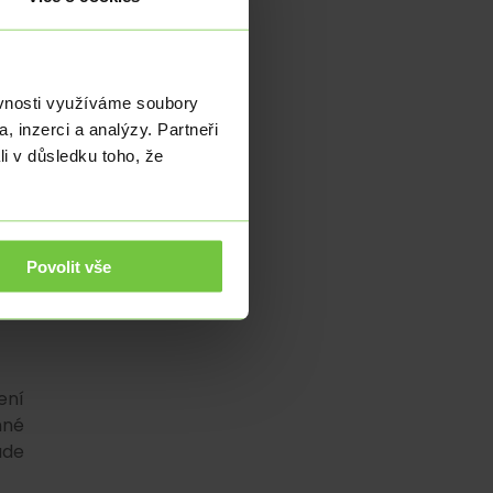
nou
ěvnosti využíváme soubory
, inzerci a analýzy. Partneři
dy,
li v důsledku toho, že
ce,
jné
y a
Povolit vše
ení
nné
ude