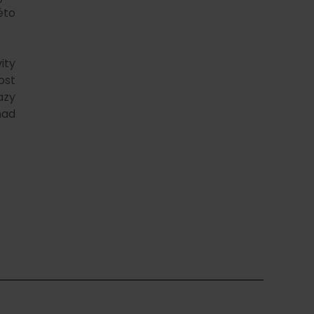
éto
ity
ost
azy
nad