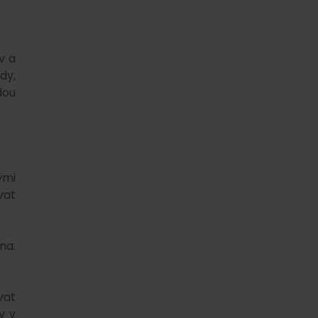
v a
dy,
dou
ými
vat
na.
vat
y v