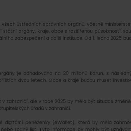
 všech ústředních správních orgánů, včetně ministerste
í státní orgány, kraje, obce s rozšířenou působností, sou
iálního zabezpečení a další instituce. Od 1. ledna 2025 bu
rgány je odhadována na 20 milionů korun, s následn
 příštích dvou letech. Obce a kraje budou muset investo
 v zahraničí, ale v roce 2025 by měla být situace změně
stupitelských úřadů v zahraničí.
 digitální peněženky (eWallet), která by měla zahrno
my nebo rodný list. Tyto informace by mohly být uznáván