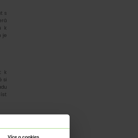
t s
erá
u k
 je
t k
 si
adu
íst
ich
sti
. V
Více o cookies