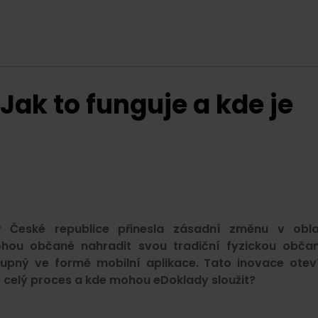
ak to funguje a kde je
 České republice přinesla zásadní změnu v obla
hou občané nahradit svou tradiční fyzickou obča
tupný ve formě mobilní aplikace. Tato inovace otev
e celý proces a kde mohou eDoklady sloužit?