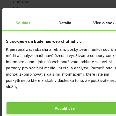
dostává
na
svůj
vrchol.
Souhlas
Detaily
Více o cooki
Za
poslední
rok
S cookies vám bude náš web chutnat víc
se
K personalizaci obsahu a reklam, poskytování funkcí sociáln
dluh
médií a analýze naší návštěvnosti využíváme soubory cooki
z
Informace o tom, jak náš web používáte, sdílíme se svými
využívání
partnery pro sociální média, inzerci a analýzy. Partneři tyto 
kreditních
mohou zkombinovat s dalšími informacemi, které jste jim
karet
poskytli nebo které získali v důsledku toho, že používáte jeji
zvýšil
služby.
o
121
miliard
dolarů.
Povolit vše