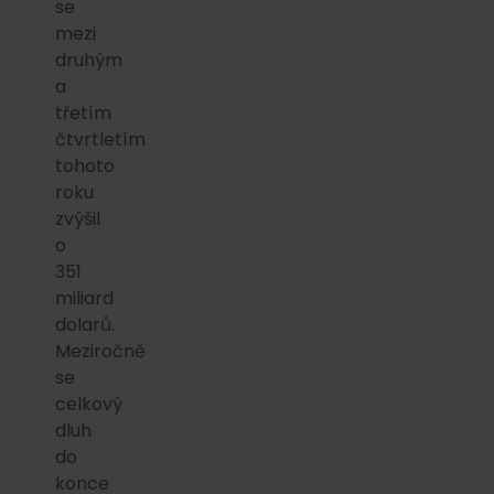
se
mezi
druhým
a
třetím
čtvrtletím
tohoto
roku
zvýšil
o
351
miliard
dolarů.
Meziročně
se
celkový
dluh
do
konce