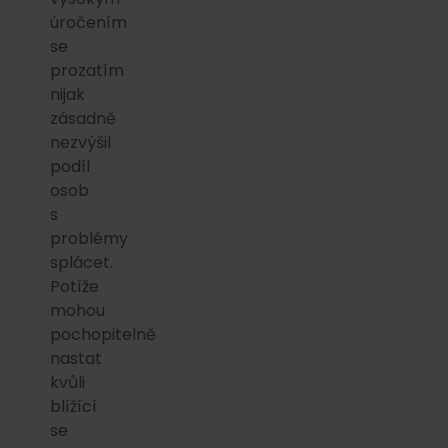
úročením
se
prozatím
nijak
zásadně
nezvýšil
podíl
osob
s
problémy
splácet.
Potíže
mohou
pochopitelně
nastat
kvůli
blížící
se