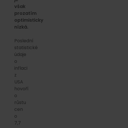
však
prozatím
optimisticky
nízká.
Poslední
statistické
údaje
o
inflaci
z
USA
hovoří
o
růstu
cen
o
7,7