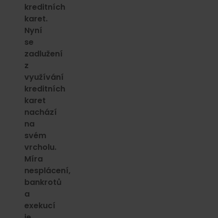
kreditních
karet.
Nyní
se
zadlužení
z
využívání
kreditních
karet
nachází
na
svém
vrcholu.
Míra
nesplácení,
bankrotů
a
exekucí
je