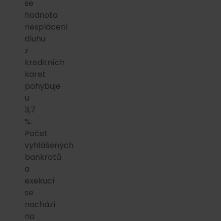
se
hodnota
nesplácení
dluhu
z
kreditních
karet
pohybuje
u
3,7
%.
Počet
vyhlášených
bankrotů
a
exekucí
se
nachází
na