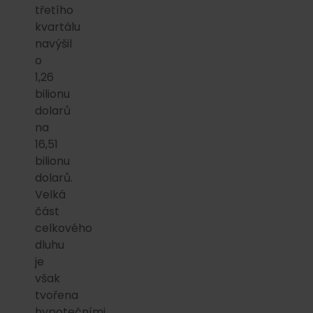
třetího
kvartálu
navýšil
o
1,26
bilionu
dolarů
na
16,51
bilionu
dolarů.
Velká
část
celkového
dluhu
je
však
tvořena
hypotečními