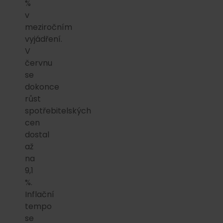
%
v
meziročním
vyjádření.
V
červnu
se
dokonce
růst
spotřebitelských
cen
dostal
až
na
9,1
%.
Inflační
tempo
se