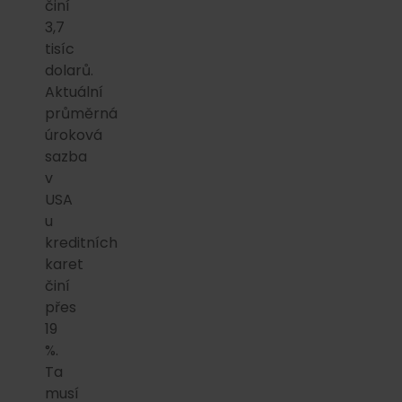
činí
3,7
tisíc
dolarů.
Aktuální
průměrná
úroková
sazba
v
USA
u
kreditních
karet
činí
přes
19
%.
Ta
musí