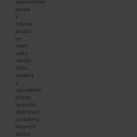
ekonomické
recesi.
V
takové
situaci
by
mohl
velký
nárůst
dluhu
spojený
s
výpadkem
příjmu
způsobit
dlužníkům
problémy.
Finanční
sektor