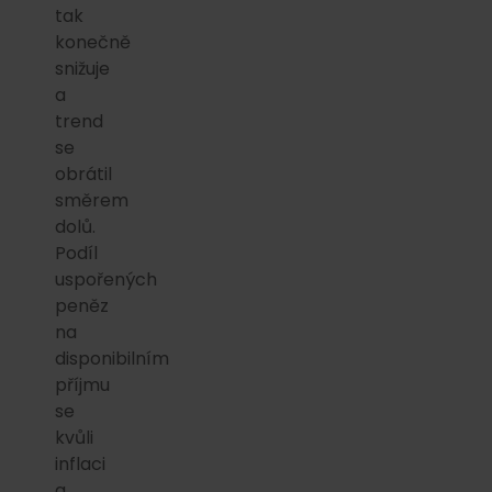
tak
konečně
snižuje
a
trend
se
obrátil
směrem
dolů.
Podíl
uspořených
peněz
na
disponibilním
příjmu
se
kvůli
inflaci
a