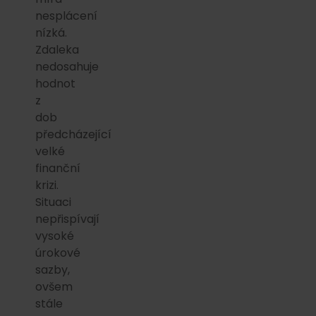
nesplácení
nízká.
Zdaleka
nedosahuje
hodnot
z
dob
předcházející
velké
finanční
krizi.
Situaci
nepřispívají
vysoké
úrokové
sazby,
ovšem
stále