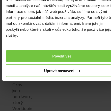
má
médií a analýze naší návštěvnosti využíváme soubory cooki
mezi
Informace o tom, jak náš web používáte, sdílíme se svými
300
partnery pro sociální média, inzerci a analýzy. Partneři tyto 
a
mohou zkombinovat s dalšími informacemi, které jste jim
500
poskytli nebo které získali v důsledku toho, že používáte jeji
"orbů"
služby.
společnosti
ve
svém
oboru,
Povolit vše
momentálně
čelí
Upravit nastavení
nedostatku.
Orby
jsou
hardware,
který
Worldcoin