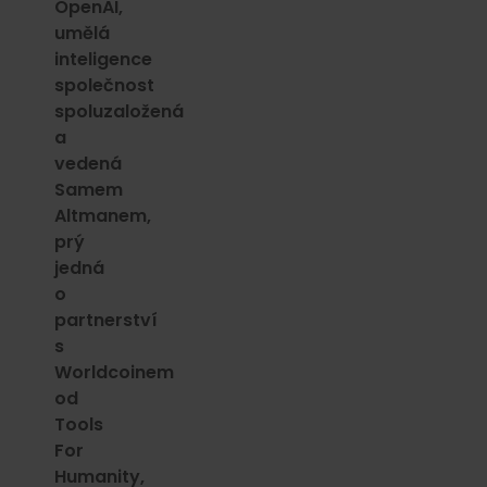
OpenAI,
umělá
inteligence
společnost
spoluzaložená
a
vedená
Samem
Altmanem,
prý
jedná
o
partnerství
s
Worldcoinem
od
Tools
For
Humanity,