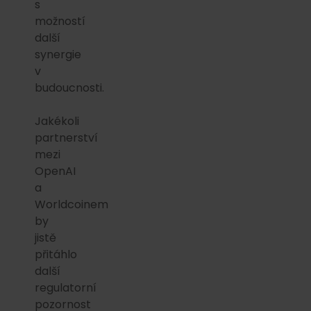
s
možností
další
synergie
v
budoucnosti.
Jakékoli
partnerství
mezi
OpenAI
a
Worldcoinem
by
jistě
přitáhlo
další
regulatorní
pozornost