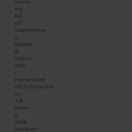
mohou
mít
své
oči
naskenovány
a
obdržet
10
tokenů
WLD
–
momentálně
obchodovaných
za
4,81
dolaru
v
době
zveřejnění