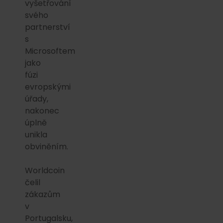
vyšetřování
svého
partnerství
s
Microsoftem
jako
fúzi
evropskými
úřady,
nakonec
úplně
unikla
obviněním.
Worldcoin
čelil
zákazům
v
Portugalsku,