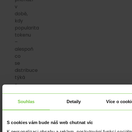
v
době,
kdy
popularita
tokenu
–
alespoň
co
se
distribuce
týká
-
stále
roste.
Souhlas
Detaily
Více o cooki
Semafor
uvádí,
že
S cookies vám bude náš web chutnat víc
přestože
K personalizaci obsahu a reklam, poskytování funkcí sociáln