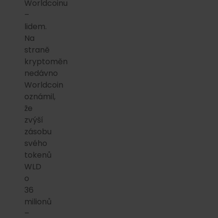
Worldcoinu
–
lidem.
Na
straně
kryptoměn
nedávno
Worldcoin
oznámil,
že
zvýší
zásobu
svého
tokenů
WLD
o
36
milionů
–