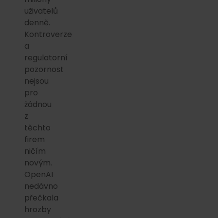
uživatelů
denně.
Kontroverze
a
regulatorní
pozornost
nejsou
pro
žádnou
z
těchto
firem
ničím
novým.
OpenAI
nedávno
přečkala
hrozby