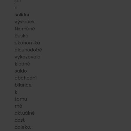
jde
o
solidní
výsledek.
Nicméně
česká
ekonomika
dlouhodobě
vykazovala
kladné
saldo
obchodní
bilance,
k
tomu
má
aktuálně
dost
daleko.