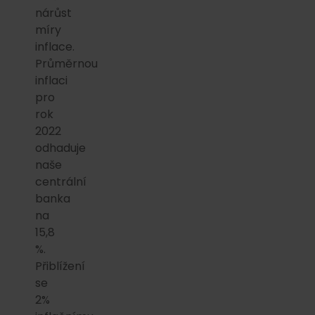
nárůst
míry
inflace.
Průměrnou
inflaci
pro
rok
2022
odhaduje
naše
centrální
banka
na
15,8
%.
Přiblížení
se
2%