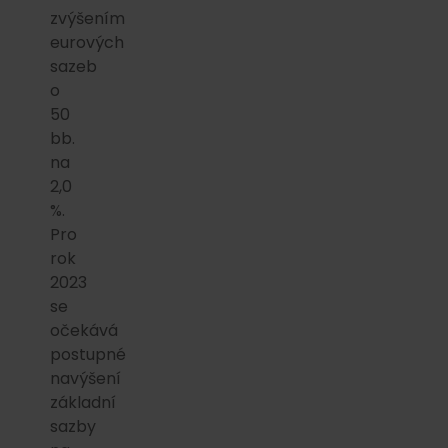
zvýšením
eurových
sazeb
o
50
bb.
na
2,0
%.
Pro
rok
2023
se
očekává
postupné
navýšení
základní
sazby