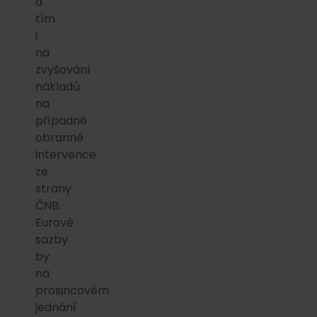
a
tím
i
na
zvyšování
nákladů
na
případné
obranné
intervence
ze
strany
ČNB.
Eurové
sazby
by
na
prosincovém
jednání