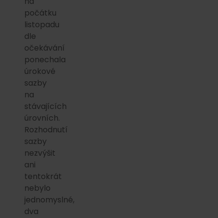
na
počátku
listopadu
dle
očekávání
ponechala
úrokové
sazby
na
stávajících
úrovních.
Rozhodnutí
sazby
nezvýšit
ani
tentokrát
nebylo
jednomyslné,
dva