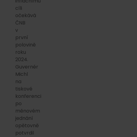
inflačnímu
cíli
očekává
ČNB
v
první
polovině
roku
2024.
Guvernér
Michl
na
tiskové
konferenci
po
měnovém
jednání
opětovně
potvrdil