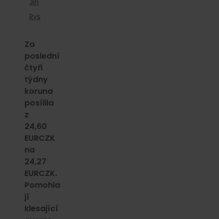
Jiří
Rys
Za
poslední
čtyři
týdny
koruna
posílila
z
24,60
EURCZK
na
24,27
EURCZK.
Pomohla
jí
klesající