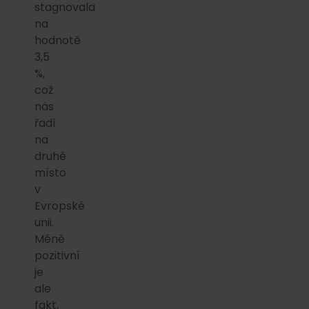
stagnovala
na
hodnotě
3,5
%,
což
nás
řadí
na
druhé
místo
v
Evropské
unii.
Méně
pozitivní
je
ale
fakt,