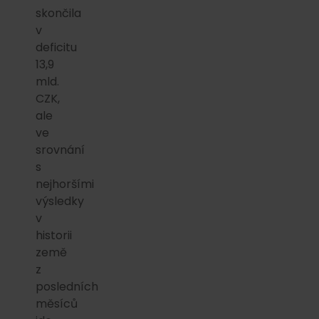
skončila
v
deficitu
13,9
mld.
CZK,
ale
ve
srovnání
s
nejhoršími
výsledky
v
historii
země
z
posledních
měsíců