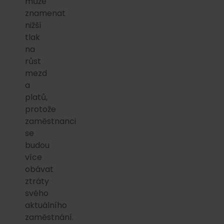
může
znamenat
nižší
tlak
na
růst
mezd
a
platů,
protože
zaměstnanci
se
budou
více
obávat
ztráty
svého
aktuálního
zaměstnání.