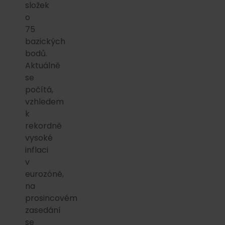
složek
o
75
bazických
bodů.
Aktuálně
se
počítá,
vzhledem
k
rekordně
vysoké
inflaci
v
eurozóně,
na
prosincovém
zasedání
se