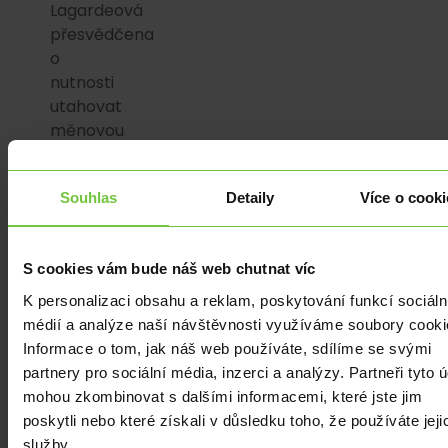
Lagardeová
přesvědčena
o
nutnosti
utahovat
měnovou
politiku
vzhledem
Souhlas
Detaily
Více o cooki
ke
stále
akcelerující
S cookies vám bude náš web chutnat víc
spotřebitelské
inflaci
K personalizaci obsahu a reklam, poskytování funkcí sociáln
v
médií a analýze naší návštěvnosti využíváme soubory cooki
eurozóně.
Informace o tom, jak náš web používáte, sdílíme se svými
partnery pro sociální média, inzerci a analýzy. Partneři tyto 
Z
mohou zkombinovat s dalšími informacemi, které jste jim
pohledu
poskytli nebo které získali v důsledku toho, že používáte jeji
koruny
služby.