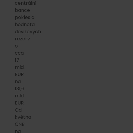
centrální
bance
poklesla
hodnota
devizových
rezerv
o
cca
17
mld.
EUR
na
131,6
mld.
EUR.
Od
května
ČNB
na