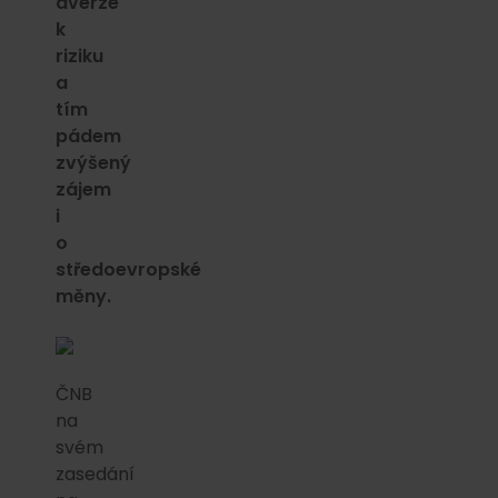
averze
k
riziku
a
tím
pádem
zvýšený
zájem
i
o
středoevropské
měny.
ČNB
na
svém
zasedání