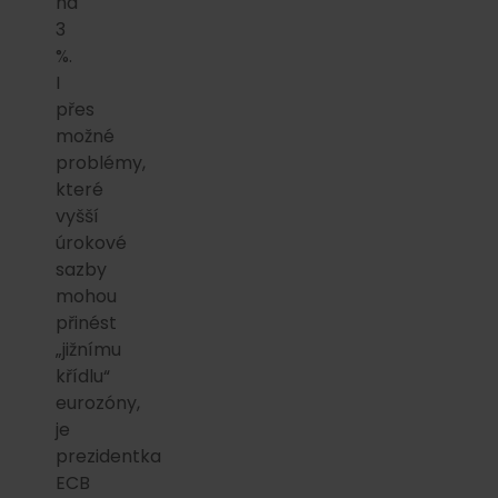
na
3
%.
I
přes
možné
problémy,
které
vyšší
úrokové
sazby
mohou
přinést
„jižnímu
křídlu“
eurozóny,
je
prezidentka
ECB