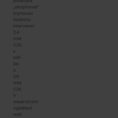
podstatě
„okopíroval“
srpnovou
hodnotu
intervencí
2,4
mld.
CZK,
v
září
šlo
o
2,6
mld.
CZK.
V
meziročním
vyjádření
naší