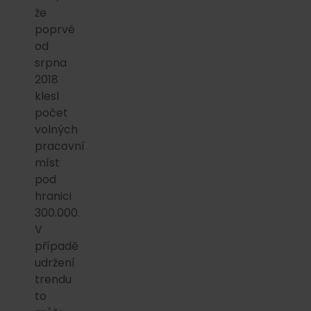
že
poprvé
od
srpna
2018
klesl
počet
volných
pracovní
míst
pod
hranici
300.000.
V
případě
udržení
trendu
to