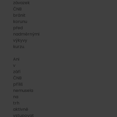
závazek
ČNB
bránit
korunu
před
nadměrnými
výkyvy
kurzu.
Ani
v
září
ČNB
příliš
nemusela
na
trh
aktivně
vstupovat