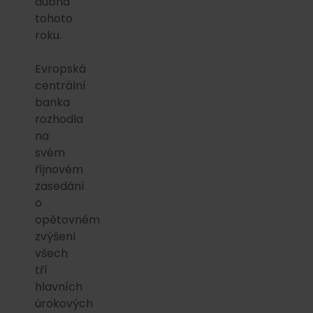
dubna
tohoto
roku.
Evropská
centrální
banka
rozhodla
na
svém
říjnovém
zasedání
o
opětovném
zvýšení
všech
tří
hlavních
úrokových