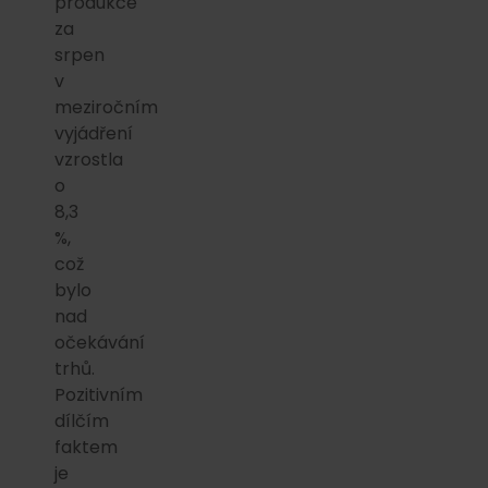
produkce
za
srpen
v
meziročním
vyjádření
vzrostla
o
8,3
%,
což
bylo
nad
očekávání
trhů.
Pozitivním
dílčím
faktem
je