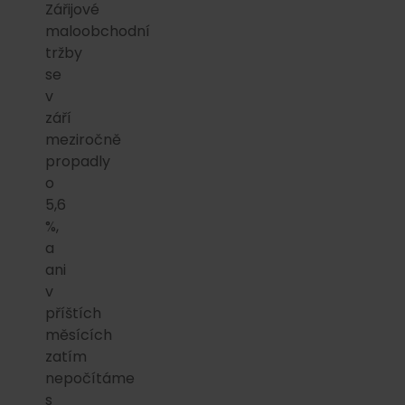
Zářijové
maloobchodní
tržby
se
v
září
meziročně
propadly
o
5,6
%,
a
ani
v
příštích
měsících
zatím
nepočítáme
s