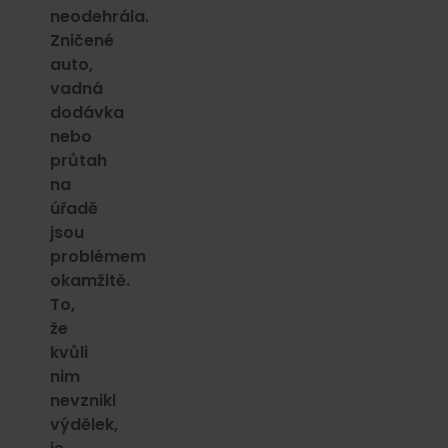
neodehrála.
Zničené
auto,
vadná
dodávka
nebo
průtah
na
úřadě
jsou
problémem
okamžitě.
To,
že
kvůli
nim
nevznikl
výdělek,