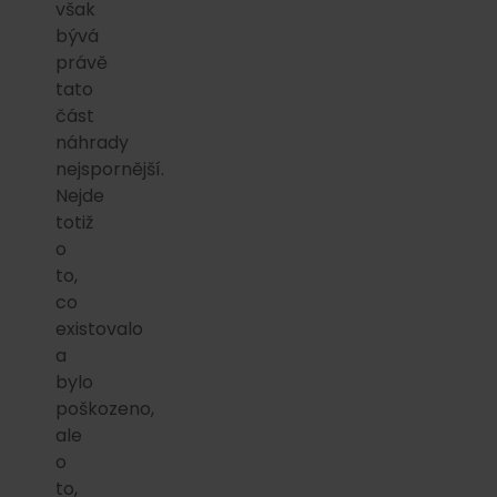
však
bývá
právě
tato
část
náhrady
nejspornější.
Nejde
totiž
o
to,
co
existovalo
a
bylo
poškozeno,
ale
o
to,