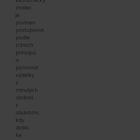
Ekonomický
znalec
je
povinen
postupovat
podle
tržních
principů
a
porovnat
výdělky
z
minulých
období
s
obdobím,
kdy
došlo
ke