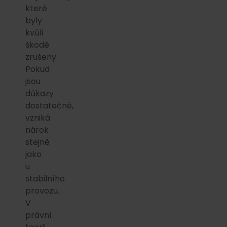
které
byly
kvůli
škodě
zrušeny.
Pokud
jsou
důkazy
dostatečné,
vzniká
nárok
stejně
jako
u
stabilního
provozu.
V
právní