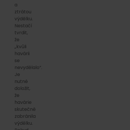
a
ztrátou
výdělku.
Nestačí
tvrdit,
že
„kvůli
havárii
se
nevydělalo“.
Je
nutné
doložit,
že
havárie
skutečně
zabránila
výdělku.