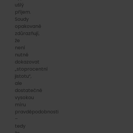
ušlý
příjem.
Soudy
opakovaně
zdůrazňují,
že
není
nutné
dokazovat
„stoprocentní
jistotu“,
ale
dostatečně
vysokou
míru
pravděpodobnosti
–
tedy