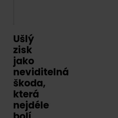
Ušlý
zisk
jako
neviditelná
škoda,
která
nejdéle
bolí