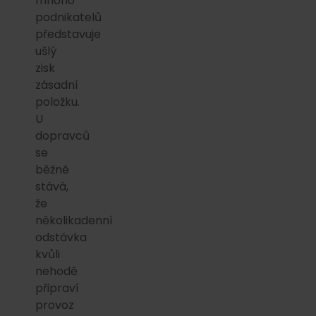
mnoho
podnikatelů
představuje
ušlý
zisk
zásadní
položku.
U
dopravců
se
běžně
stává,
že
několikadenní
odstávka
kvůli
nehodě
připraví
provoz