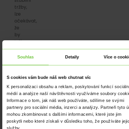
stabilní
tržby,
lze
očekávat,
že
by
tržby
vznikly
i
Souhlas
Detaily
Více o cooki
v
období,
kdy
S cookies vám bude náš web chutnat víc
byl
K personalizaci obsahu a reklam, poskytování funkcí sociáln
provoz
médií a analýze naší návštěvnosti využíváme soubory cooki
cizím
Informace o tom, jak náš web používáte, sdílíme se svými
zaviněním
partnery pro sociální média, inzerci a analýzy. Partneři tyto 
zastaven.
mohou zkombinovat s dalšími informacemi, které jste jim
Typickým
poskytli nebo které získali v důsledku toho, že používáte jeji
příkladem
služby.