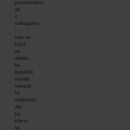
popisována
až
s
odstupem
–
teprve
když
se
ukáže,
že
největší
škoda
nebyla
ta
viditelná,
ale
ta,
která
se