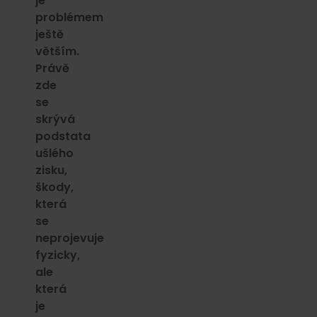
je
problémem
ještě
větším.
Právě
zde
se
skrývá
podstata
ušlého
zisku,
škody,
která
se
neprojevuje
fyzicky,
ale
která
je