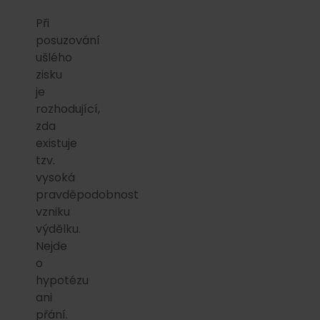
Při
posuzování
ušlého
zisku
je
rozhodující,
zda
existuje
tzv.
vysoká
pravděpodobnost
vzniku
výdělku.
Nejde
o
hypotézu
ani
přání.