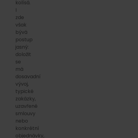
kolísá.
I
zde
však
bývá
postup
jasný:
doložit
se
má
dosavadní
vývoj,
typické
zakázky,
uzavřené
smlouvy
nebo
konkrétní
objednávky,