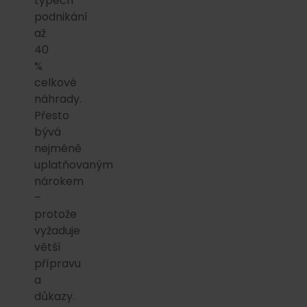
typech
podnikání
až
40
%
celkové
náhrady.
Přesto
bývá
nejméně
uplatňovaným
nárokem
–
protože
vyžaduje
větší
přípravu
a
důkazy.