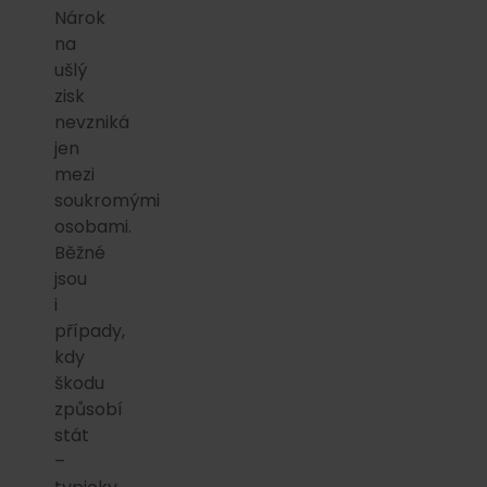
Nárok
na
ušlý
zisk
nevzniká
jen
mezi
soukromými
osobami.
Běžné
jsou
i
případy,
kdy
škodu
způsobí
stát
–