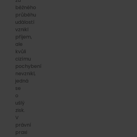
za
běžného
průběhu
událostí
vznikl
příjem,
ale
kvůli
cizímu
pochybení
nevznikl,
jedná
se
o
ušlý
zisk.
V
právní
praxi