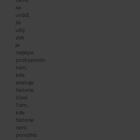
teorii
se
uvádí,
že
ušlý
zisk
je
nejlépe
prokazován
tam,
kde
existuje
historie
čísel.
Tam,
kde
historie
není,
pomáhá