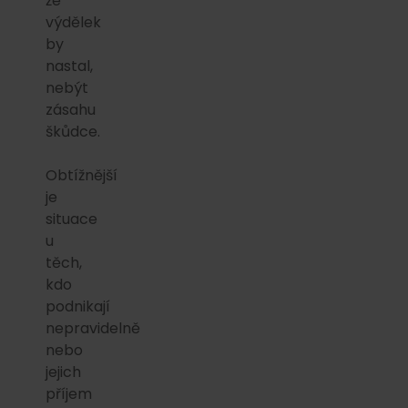
že
výdělek
by
nastal,
nebýt
zásahu
škůdce.
Obtížnější
je
situace
u
těch,
kdo
podnikají
nepravidelně
nebo
jejich
příjem