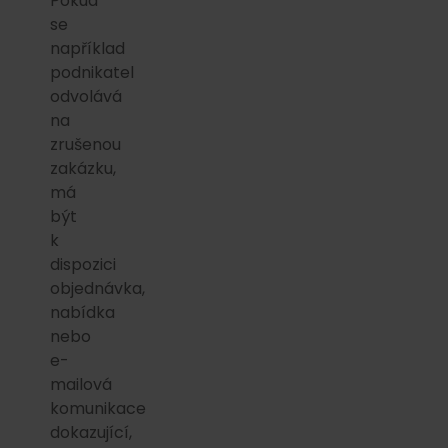
Pokud
se
například
podnikatel
odvolává
na
zrušenou
zakázku,
má
být
k
dispozici
objednávka,
nabídka
nebo
e-
mailová
komunikace
dokazující,