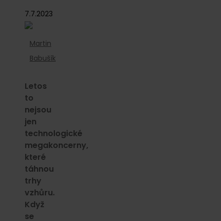
7.7.2023
Martin
Babušík
Letos
to
nejsou
jen
technologické
megakoncerny,
které
táhnou
trhy
vzhůru.
Když
se