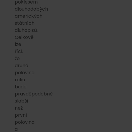
poklesem
dlouhodobých
amerických
státních
dluhopisů.
Celkově
lze
říci,
že
druhá
polovina
roku
bude
pravděpodobně
slabší
než
první
polovina
a