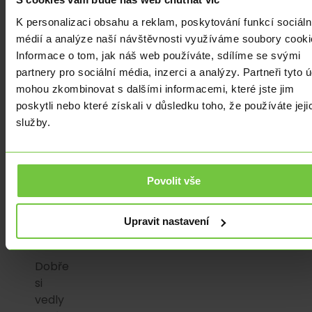
finanční
K personalizaci obsahu a reklam, poskytování funkcí sociáln
trhy
médií a analýze naší návštěvnosti využíváme soubory cooki
se
Informace o tom, jak náš web používáte, sdílíme se svými
chovají
partnery pro sociální média, inzerci a analýzy. Partneři tyto 
naopak.
mohou zkombinovat s dalšími informacemi, které jste jim
Byla
poskytli nebo které získali v důsledku toho, že používáte jeji
zaznamenána
služby.
nejnovější
52-
týdenní
Povolit vše
maxima
za
poslední
Upravit nastavení
roky.
Dobře
si
vedly