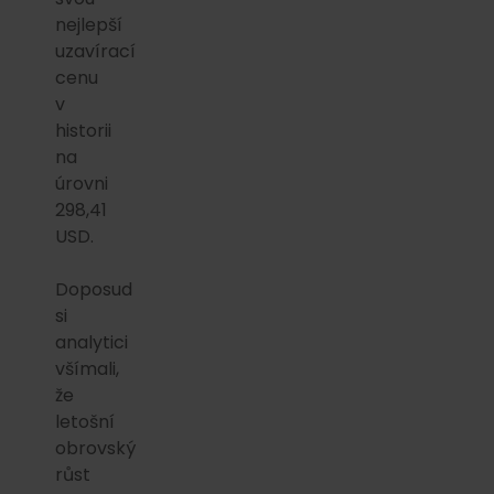
nejlepší
uzavírací
cenu
v
historii
na
úrovni
298,41
USD.
Doposud
si
analytici
všímali,
že
letošní
obrovský
růst