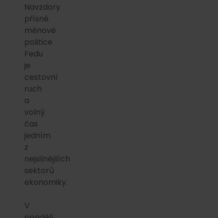
Navzdory
přísné
měnové
politice
Fedu
je
cestovní
ruch
a
volný
čas
jedním
z
nejsilnějších
sektorů
ekonomiky.
V
pondělí