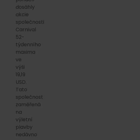
dosáhly
akcie
společnosti
Carnival
52-
týdenního
maxima
ve
výši
19,19
USD.
Tato
společnost
zaměřená
na
výletní
plavby
nedávno