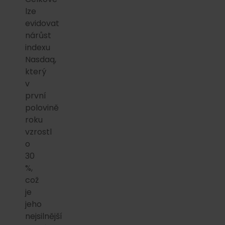
lze
evidovat
nárůst
indexu
Nasdaq,
který
v
první
polovině
roku
vzrostl
o
30
%,
což
je
jeho
nejsilnější