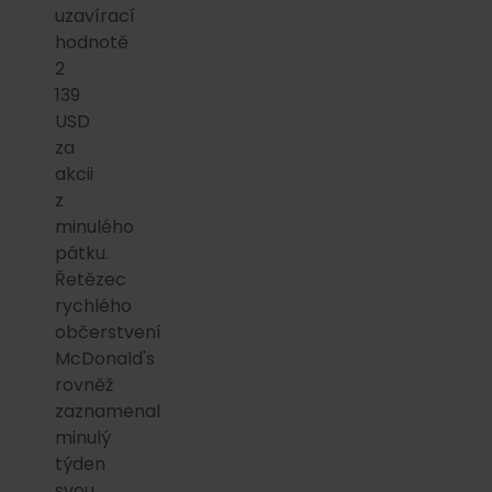
uzavírací
hodnotě
2
139
USD
za
akcii
z
minulého
pátku.
Řetězec
rychlého
občerstvení
McDonald's
rovněž
zaznamenal
minulý
týden
svou