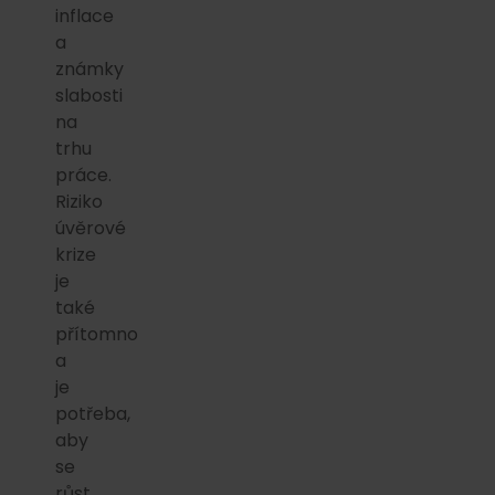
inflace
a
známky
slabosti
na
trhu
práce.
Riziko
úvěrové
krize
je
také
přítomno
a
je
potřeba,
aby
se
růst