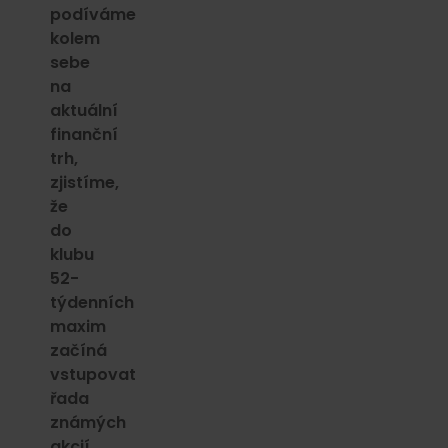
podíváme
kolem
sebe
na
aktuální
finanční
trh,
zjistíme,
že
do
klubu
52-
týdenních
maxim
začíná
vstupovat
řada
známých
akcií.