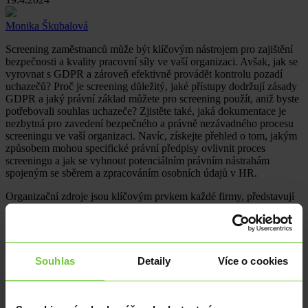
Monika Škubalová
Screening zaměstnanců může být klíčovým nástrojem pro zajištění
bezpečnosti a kvality pracovní síly ve vaší organizaci. Avšak, jak se
vyrovnat s GDPR a zároveň efektivně provádět kontrolu pozadí
uchazečů? Proč je screening důležitý, jaké přístupy dodržují zásady
GDPR a jaký právní základ můžete pro screening použít, aniž byste
potřebovali souhlas uchazeče? Zjistěte také, jaká dokumentace je
nezbytná pro zavedení bezpečného a právně nezávadného procesu
screeningu ve vaší organizaci. Navíc, získejte přehled o tom, jakým
způsobem mohou specifické právní předpisy ovlivnit proces
screeningu a jak se vyhnout potenciálním právním nástrahám
spojeným se sběrem a zpracováním osobních údajů v HR.
Organizační zdroje jsou klíčovým prvkem každé firmy, představují
silný základ, avšak mohou být zároveň potenciálním rizikem pro
bezpečnost. Proces ověřování pozadí uchazečů, takzvaný
background check, je často opomíjen kvůli obavám z nesouladu s
GDPR, což je však mylný názor. Screening je důležitý pro ověření
kvalifikace a splnění zákonných požadavků a měl by se zaměřit i na
Souhlas
Detaily
Více o cookies
odborné znalosti.
Screening zaměstnanců se tedy týká ověřování poskytnutých
informací, případně jejich doplnění o další data vyžadovaná