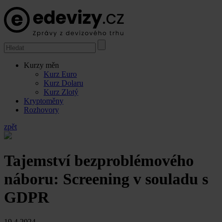
Kurzy měn
Kurz Euro
Kurz Dolaru
Kurz Zlotý
Kryptoměny
Rozhovory
zpět
Tajemství bezproblémového
náboru: Screening v souladu s
GDPR
19.4.2024