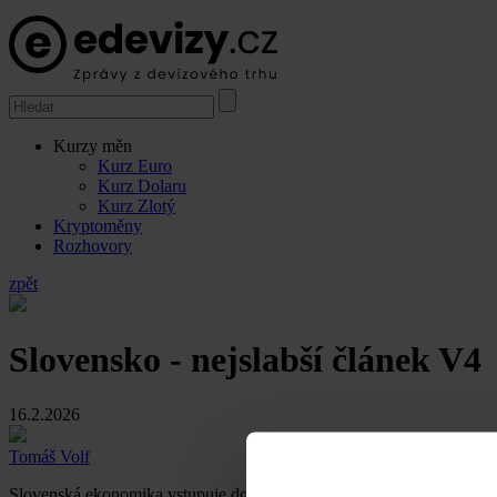
Kurzy měn
Kurz Euro
Kurz Dolaru
Kurz Zlotý
Kryptoměny
Rozhovory
zpět
Slovensko - nejslabší článek V4
16.2.2026
Tomáš Volf
Slovenská ekonomika vstupuje do roku 2026 v mimořádně křehké kondi