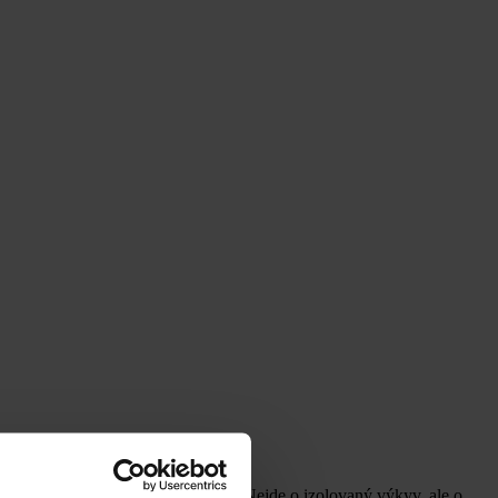
citelného útlumu domácí poptávky. Nejde o izolovaný výkyv, ale o