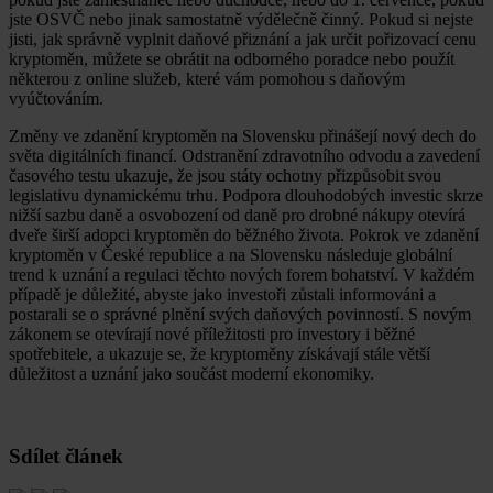
jste OSVČ nebo jinak samostatně výdělečně činný. Pokud si nejste
jisti, jak správně vyplnit daňové přiznání a jak určit pořizovací cenu
kryptoměn, můžete se obrátit na odborného poradce nebo použít
některou z online služeb, které vám pomohou s daňovým
vyúčtováním.
Změny ve zdanění kryptoměn na Slovensku přinášejí nový dech do
světa digitálních financí. Odstranění zdravotního odvodu a zavedení
časového testu ukazuje, že jsou státy ochotny přizpůsobit svou
legislativu dynamickému trhu. Podpora dlouhodobých investic skrze
nižší sazbu daně a osvobození od daně pro drobné nákupy otevírá
dveře širší adopci kryptoměn do běžného života. Pokrok ve zdanění
kryptoměn v České republice a na Slovensku následuje globální
trend k uznání a regulaci těchto nových forem bohatství. V každém
případě je důležité, abyste jako investoři zůstali informováni a
postarali se o správné plnění svých daňových povinností. S novým
zákonem se otevírají nové příležitosti pro investory i běžné
spotřebitele, a ukazuje se, že kryptoměny získávají stále větší
důležitost a uznání jako součást moderní ekonomiky.
Sdílet článek