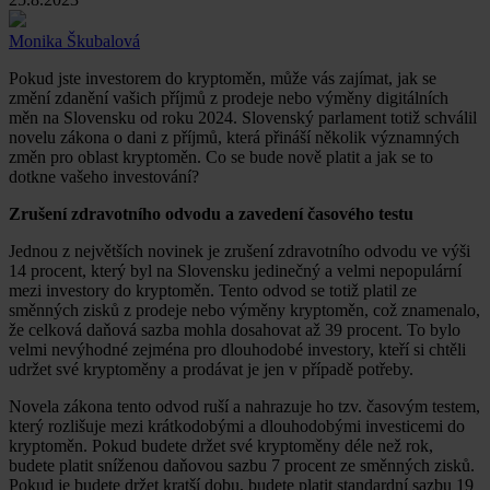
Monika Škubalová
Pokud jste investorem do kryptoměn, může vás zajímat, jak se
změní zdanění vašich příjmů z prodeje nebo výměny digitálních
měn na Slovensku od roku 2024. Slovenský parlament totiž schválil
novelu zákona o dani z příjmů, která přináší několik významných
změn pro oblast kryptoměn. Co se bude nově platit a jak se to
dotkne vašeho investování?
Zrušení zdravotního odvodu a zavedení časového testu
Jednou z největších novinek je zrušení zdravotního odvodu ve výši
14 procent, který byl na Slovensku jedinečný a velmi nepopulární
mezi investory do kryptoměn. Tento odvod se totiž platil ze
směnných zisků z prodeje nebo výměny kryptoměn, což znamenalo,
že celková daňová sazba mohla dosahovat až 39 procent. To bylo
velmi nevýhodné zejména pro dlouhodobé investory, kteří si chtěli
udržet své kryptoměny a prodávat je jen v případě potřeby.
Novela zákona tento odvod ruší a nahrazuje ho tzv. časovým testem,
který rozlišuje mezi krátkodobými a dlouhodobými investicemi do
kryptoměn. Pokud budete držet své kryptoměny déle než rok,
budete platit sníženou daňovou sazbu 7 procent ze směnných zisků.
Pokud je budete držet kratší dobu, budete platit standardní sazbu 19