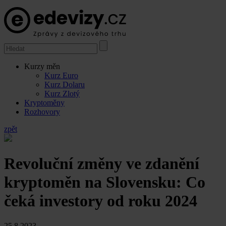
Kurzy měn
Kurz Euro
Kurz Dolaru
Kurz Zlotý
Kryptoměny
Rozhovory
zpět
Revoluční změny ve zdanění
kryptoměn na Slovensku: Co
čeká investory od roku 2024
25.8.2023