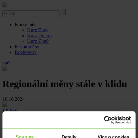
Kurzy měn
Kurz Euro
Kurz Dolaru
Kurz Zlotý
Kryptoměny
Rozhovory
zpět
Regionální měny stále v klidu
16.10.2024
Jiří Rys
Euro lehce zlevnilo. Dolar proti euru nejsilnější za dva měsíce. Dnes
meziroční změna domácích výrobních cen.
Souhlas
Detaily
Více o cookies
Úterní obchodování s eurem se koruně vcelku vydařilo, když