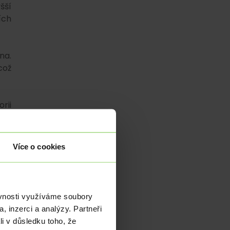
šší
ích
na.
což
rii
íků
Více o cookies
ště
ání
ěvnosti využíváme soubory
ité
, inzerci a analýzy. Partneři
dět
li v důsledku toho, že