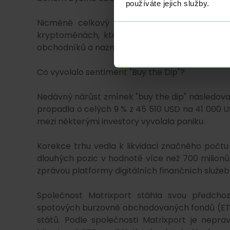
používáte jejich služby.
Nicméně celkový sentiment na trhu zůstává 
kryptoměnách, který se v současné době nach
obchodníků a naznačuje, že na trhu stále panu
Co vyvolalo sentiment "Buy the Dip"?
Nedávný nárůst zmínek "buy the dip" následova
propadla o celých 9 % z 45 510 USD na 41 000 U
mezi některými investory vyvolala paniku.
Korekce trhu vedla k likvidaci značného počtu
dlouhých pozic v hodnotě více než 700 milionů
zprávou platformy digitálních finančních služeb
Společnost Matrixport stáhla svou předchoz
spotových burzovně obchodovaných fondů (ETF)
států. Podle společnosti Matrixport je nepr