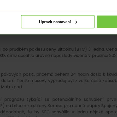
pozitivní, což dokazuje index strachu a chamtivosti
ází v teritoriu "chamtivosti". Tento index odráží em
Upravit nastavení
je optimismus ohledně pokračování vzestupného trendu.
l po prudkém poklesu ceny Bitcoinu (BTC) 3. ledna. Cena
SD, čímž dosáhla úrovně naposledy viděné v prosinci 202
 pákových pozic, přičemž během 24 hodin došlo k likvid
 dolarů. Tento masový výprodej byl z velké části způso
 Matrixport.
í prognózu týkající se potenciálního schválení prvn
 na bitcoin ze strany Komise pro cenné papíry Spojen
avděpodobné, že by SEC schválila v lednu nějaké spot