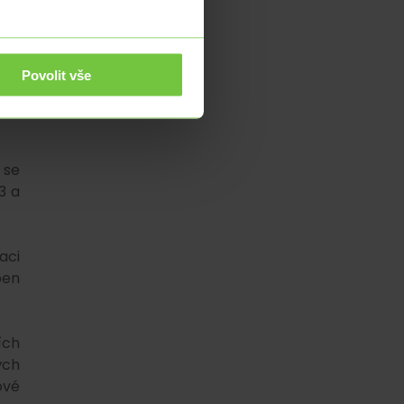
 na
oce
Povolit vše
 se
3 a
aci
ben
ích
ých
ové