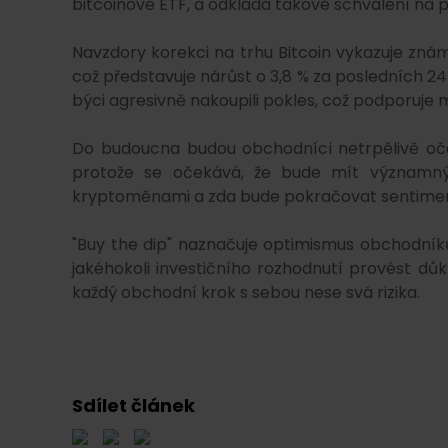
bitcoinové ETF, a odkládá takové schválení na p
Navzdory korekci na trhu Bitcoin vykazuje zná
což představuje nárůst o 3,8 % za posledních 24 
býci agresivně nakoupili pokles, což podporuje 
Do budoucna budou obchodníci netrpělivě oče
protože se očekává, že bude mít významný
kryptoměnami a zda bude pokračovat sentiment
"Buy the dip" naznačuje optimismus obchodníků
jakéhokoli investičního rozhodnutí provést důk
každý obchodní krok s sebou nese svá rizika.
Sdílet článek