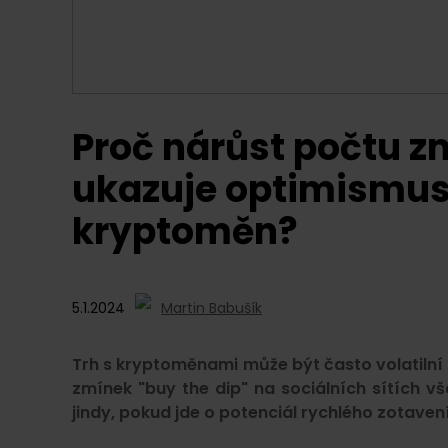
Proč nárůst počtu z
ukazuje optimismus
kryptoměn?
5.1.2024
Martin Babušík
Trh s kryptoměnami může být často volatilní 
zmínek "buy the dip" na sociálních sítích vš
jindy, pokud jde o potenciál rychlého zotavení