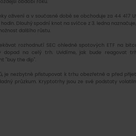
ozdější období roku.
mky oživení a v současné době se obchoduje za 44 417 U
hodin. Dlouhý spodní knot na svíčce z 3. ledna naznačuje,
možnost dalšího růstu.
kávat rozhodnutí SEC ohledně spotových ETF na bitco
 dopad na celý trh. Uvidíme, jak bude reagovat tr
 "buy the dip".
, je nezbytné přistupovat k trhu obezřetně a před přije
ladný průzkum. Kryptotrhy jsou ze své podstaty volatiln