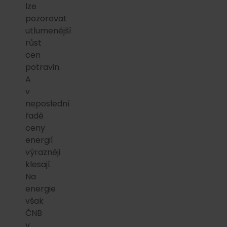
lze
pozorovat
utlumenější
růst
cen
potravin.
A
v
neposlední
řadě
ceny
energií
výrazněji
klesají.
Na
energie
však
ČNB
v