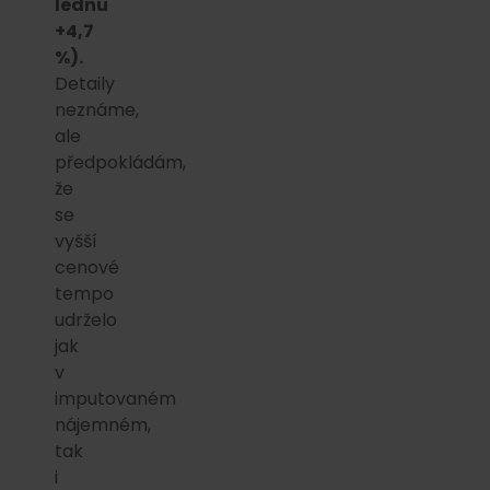
lednu
+4,7
%).
Detaily
neznáme,
ale
předpokládám,
že
se
vyšší
cenové
tempo
udrželo
jak
v
imputovaném
nájemném,
tak
i