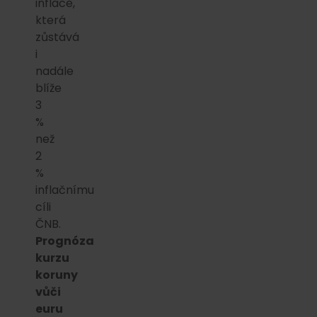
inflace,
která
zůstává
i
nadále
blíže
3
%
než
2
%
inflačnímu
cíli
ČNB.
Prognóza
kurzu
koruny
vůči
euru