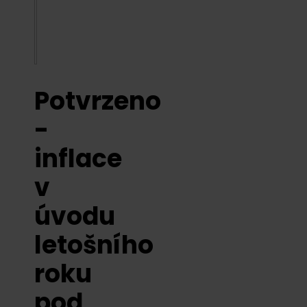
Potvrzeno
-
inflace
v
úvodu
letošního
roku
pod