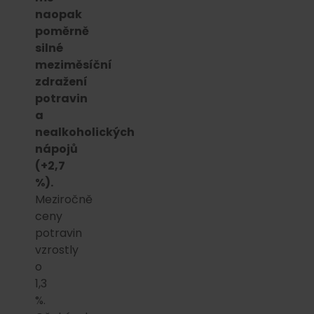
naopak
poměrně
silné
meziměsíční
zdražení
potravin
a
nealkoholických
nápojů
(+2,7
%).
Meziročně
ceny
potravin
vzrostly
o
1,3
%.