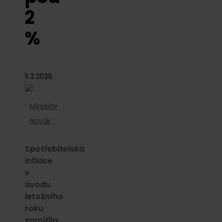
2
%
5.2.2026
Miroslav
Novák
Spotřebitelská
inflace
v
úvodu
letošního
roku
zamířila