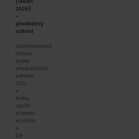
(leden
2026)
–
předběžný
odhad
Spotřebitelská
inflace
podle
předběžného
odhadu
ČSÚ
v
lednu
oproti
prosinci
vzrostla
o
0,9