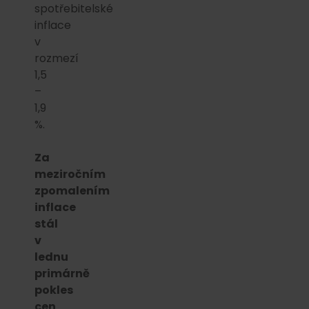
spotřebitelské
inflace
v
rozmezí
1,5
–
1,9
%.
Za
meziročním
zpomalením
inflace
stál
v
lednu
primárně
pokles
cen