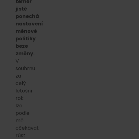
téměř
jistě
ponechá
nastavení
měnové
politiky
beze
změny.
V
souhrnu
za
celý
letošní
rok
lze
podle
mě
očekávat
růst