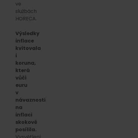
ve
službách
HORECA.
Výsledky
inflace
kvitovala
i
koruna,
která
vůči
euru
v
návaznosti
na
inflaci
skokově
posílila.
Vysvětlení