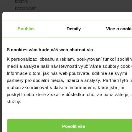
státní
rozpočet
v
kombinaci
s
Souhlas
Detaily
Více o cooki
její
nižší
S cookies vám bude náš web chutnat víc
silovou
cenou.
K personalizaci obsahu a reklam, poskytování funkcí sociáln
Poklesly
médií a analýze naší návštěvnosti využíváme soubory cooki
i
Informace o tom, jak náš web používáte, sdílíme se svými
ceny
partnery pro sociální média, inzerci a analýzy. Partneři tyto 
pohonných
mohou zkombinovat s dalšími informacemi, které jste jim
hmot.
poskytli nebo které získali v důsledku toho, že používáte jeji
Zároveň
služby.
v
lednu
meziročně
Povolit vše
poklesly