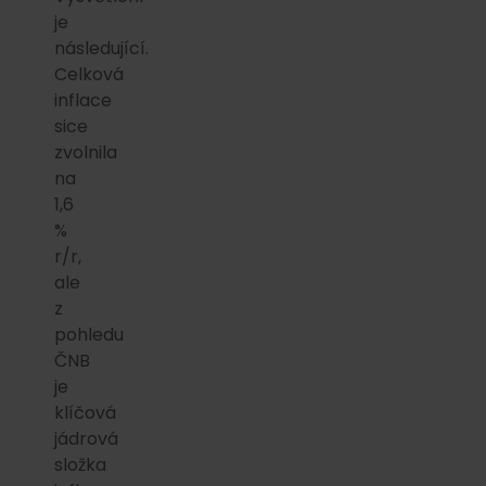
je
následující.
Celková
inflace
sice
zvolnila
na
1,6
%
r/r,
ale
z
pohledu
ČNB
je
klíčová
jádrová
složka