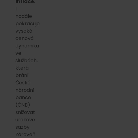
inflace.
I
nadále
pokračuje
vysoká
cenová
dynamika
ve
službách,
která
brání
České
národní
bance
(ČNB)
snižovat
úrokové
sazby.
Zároveň