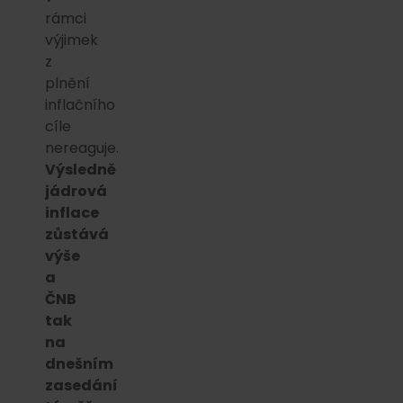
rámci
výjimek
z
plnění
inflačního
cíle
nereaguje.
Výsledně
jádrová
inflace
zůstává
výše
a
ČNB
tak
na
dnešním
zasedání