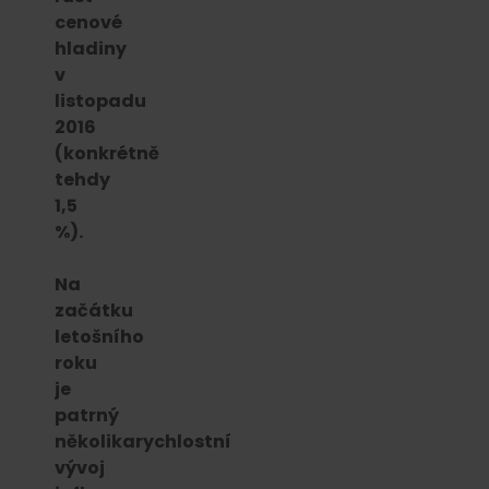
cenové
hladiny
v
listopadu
2016
(konkrétně
tehdy
1,5
%).
Na
začátku
letošního
roku
je
patrný
několikarychlostní
vývoj