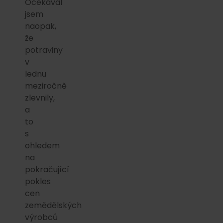
Očekával
jsem
naopak,
že
potraviny
v
lednu
meziročně
zlevnily,
a
to
s
ohledem
na
pokračující
pokles
cen
zemědělských
výrobců