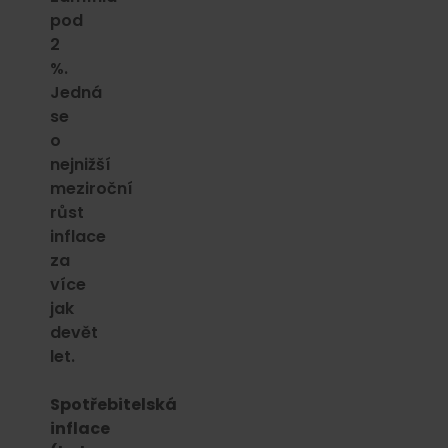
pod
2
%.
Jedná
se
o
nejnižší
meziroční
růst
inflace
za
více
jak
devět
let.
Spotřebitelská
inflace