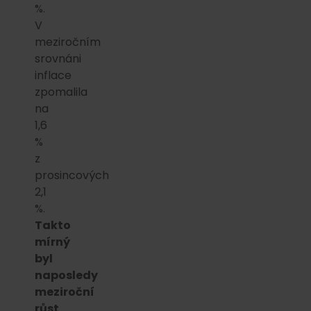
%.
V
meziročním
srovnáni
inflace
zpomalila
na
1,6
%
z
prosincových
2,1
%.
Takto
mírný
byl
naposledy
meziroční
růst