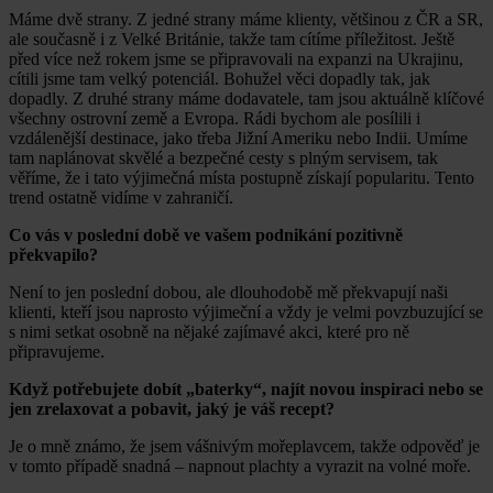
Máme dvě strany. Z jedné strany máme klienty, většinou z ČR a SR,
ale současně i z Velké Británie, takže tam cítíme příležitost. Ještě
před více než rokem jsme se připravovali na expanzi na Ukrajinu,
cítili jsme tam velký potenciál. Bohužel věci dopadly tak, jak
dopadly. Z druhé strany máme dodavatele, tam jsou aktuálně klíčové
všechny ostrovní země a Evropa. Rádi bychom ale posílili i
vzdálenější destinace, jako třeba Jižní Ameriku nebo Indii. Umíme
tam naplánovat skvělé a bezpečné cesty s plným servisem, tak
věříme, že i tato výjimečná místa postupně získají popularitu. Tento
trend ostatně vidíme v zahraničí.
Co vás v poslední době ve vašem podnikání pozitivně
překvapilo?
Není to jen poslední dobou, ale dlouhodobě mě překvapují naši
klienti, kteří jsou naprosto výjimeční a vždy je velmi povzbuzující se
s nimi setkat osobně na nějaké zajímavé akci, které pro ně
připravujeme.
Když potřebujete dobít „baterky“, najít novou inspiraci nebo se
jen zrelaxovat a pobavit, jaký je váš recept?
Je o mně známo, že jsem vášnivým mořeplavcem, takže odpověď je
v tomto případě snadná – napnout plachty a vyrazit na volné moře.