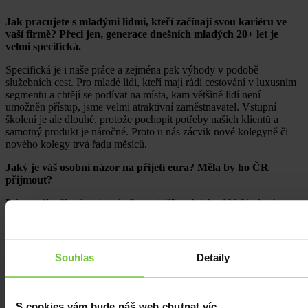
Jak pracujete s mladými lidmi, kteří začínají svou kariéru ve
vaší firmě? Přeci jen, generace dnešních mladých 20+ let je
velmi specifická.
Specifická je i naše práce a zejména pak výhody v podobě
služebních cest. Pro mladé lidi, kteří mají rádi cestování v luxusním
segmentu a chtějí se podívat na místa, kam většině lidí není
umožněn přístup, jsme velmi atraktivní zaměstnavatel. Vstupní
školení je ale dlouhé, protože pochopit potřeby našich klientů a
samotný produkt je náročné. Proto u nás zácvik nové kolegyně či
nového kolegy trvá řadu měsíců.
Jaký je váš osobní názor na přijetí eura? Měla by ho ČR
přijmout?
Ptáte se člověka, který vede firmu, jejíž prakticky 100 % plateb
směřuje do zahraničí. Takže odpověď se v tomto případě sama
nabízí.
Jak se díváte na oblast Green dealu v kontextu světového dění,
Souhlas
Detaily
ČR a vaší společnosti?
Pokud mluvíme skutečně o politické dohodě označované jako
Green deal, tak k tomu nejsem jistě kompetentní, jakkoliv se
S cookies vám bude náš web chutnat víc