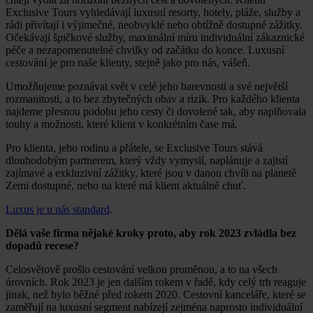
Exclusive Tours vyhledávají luxusní resorty, hotely, pláže, služby a
rádi přivítají i výjimečné, neobvyklé nebo obtížně dostupné zážitky.
Očekávají špičkové služby, maximální míru individuální zákaznické
péče a nezapomenutelné chvilky od začátku do konce. Luxusní
cestování je pro naše klienty, stejně jako pro nás, vášeň.
Umožňujeme poznávat svět v celé jeho barevnosti a své největší
rozmanitosti, a to bez zbytečných obav a rizik. Pro každého klienta
najdeme přesnou podobu jeho cesty či dovolené tak, aby naplňovala
touhy a možnosti, které klient v konkrétním čase má.
Pro klienta, jeho rodinu a přátele, se Exclusive Tours stává
dlouhodobým partnerem, který vždy vymyslí, naplánuje a zajistí
zajímavé a exkluzivní zážitky, které jsou v danou chvíli na planetě
Zemi dostupné, nebo na které má klient aktuálně chuť.
Luxus je u nás standard
.
Dělá vaše firma nějaké kroky proto, aby rok 2023 zvládla bez
dopadů recese?
Celosvětově prošlo cestování velkou proměnou, a to na všech
úrovních. Rok 2023 je jen dalším rokem v řadě, kdy celý trh reaguje
jinak, než bylo běžné před rokem 2020. Cestovní kanceláře, které se
zaměřují na luxusní segment nabízejí zejména naprosto individuální