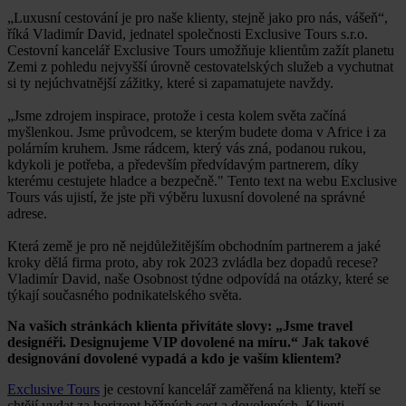
„Luxusní cestování je pro naše klienty, stejně jako pro nás, vášeň“,
říká Vladimír David, jednatel společnosti Exclusive Tours s.r.o.
Cestovní kancelář Exclusive Tours umožňuje klientům zažít planetu
Zemi z pohledu nejvyšší úrovně cestovatelských služeb a vychutnat
si ty nejúchvatnější zážitky, které si zapamatujete navždy.
„Jsme zdrojem inspirace, protože i cesta kolem světa začíná
myšlenkou. Jsme průvodcem, se kterým budete doma v Africe i za
polárním kruhem. Jsme rádcem, který vás zná, podanou rukou,
kdykoli je potřeba, a především předvídavým partnerem, díky
kterému cestujete hladce a bezpečně." Tento text na webu Exclusive
Tours vás ujistí, že jste při výběru luxusní dovolené na správné
adrese.
Která země je pro ně nejdůležitějším obchodním partnerem a jaké
kroky dělá firma proto, aby rok 2023 zvládla bez dopadů recese?
Vladimír David, naše Osobnost týdne odpovídá na otázky, které se
týkají současného podnikatelského světa.
Na vašich stránkách klienta přivítáte slovy: „Jsme travel
designéři. Designujeme VIP dovolené na míru.“ Jak takové
designování dovolené vypadá a kdo je vaším klientem?
Exclusive Tours
je cestovní kancelář zaměřená na klienty, kteří se
chtějí vydat za horizont běžných cest a dovolených. Klienti