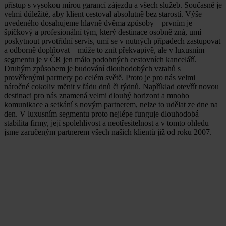
přístup s vysokou mírou garancí zájezdu a všech služeb. Současně je
velmi důležité, aby klient cestoval absolutně bez starostí. Výše
uvedeného dosahujeme hlavně dvěma způsoby – prvním je
špičkový a profesionální tým, který destinace osobně zná, umí
poskytnout prvotřídní servis, umí se v nutných případech zastupovat
a odborně doplňovat – může to znít překvapivě, ale v luxusním
segmentu je v ČR jen málo podobných cestovních kanceláří.
Druhým způsobem je budování dlouhodobých vztahů s
prověřenými partnery po celém světě. Proto je pro nás velmi
náročné cokoliv měnit v řádu dnů či týdnů. Například otevřít novou
destinaci pro nás znamená velmi dlouhý horizont a mnoho
komunikace a setkání s novým partnerem, nelze to udělat ze dne na
den. V luxusním segmentu proto nejlépe funguje dlouhodobá
stabilita firmy, její spolehlivost a neotřesitelnost a v tomto ohledu
jsme zaručeným partnerem všech našich klientů již od roku 2007.