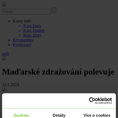
Kurzy měn
Kurz Euro
Kurz Dolaru
Kurz Zlotý
Kryptoměny
Rozhovory
zpět
Maďarské zdražování polevuje
12.1.2024
Dominik Hudák
Centrální statistický úřad v Maďarsku dnes zveřejnil prosincovou
míru spotřebitelské inflace, která v meziročním srovnání zpomalila
na 5,5 % z listopadových 7,9 %, což je výsledek pod očekáváním
Souhlas
Detaily
Více o cookies
trhů ve výši 6,0 %.