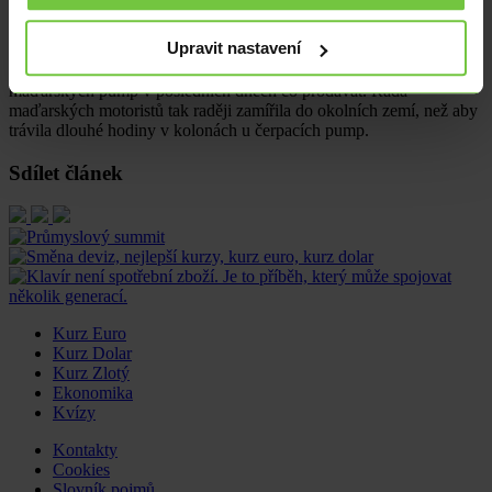
akceptovat nižší maďarské ceny. MOL byl tak nucen odčerpávat
ropu ze státních rezerv. V kombinaci s tím, že jediná maďarská
Upravit nastavení
rafinerie ve městě Százhalombatta u Budapešti je již řadu měsíců v
rekonstrukci a nevyužívá tak celou svou kapacitu, neměla čtvrtina
maďarských pump v posledních dnech co prodávat. Řada
maďarských motoristů tak raději zamířila do okolních zemí, než aby
trávila dlouhé hodiny v kolonách u čerpacích pump.
Sdílet článek
Kurz Euro
Kurz Dolar
Kurz Zlotý
Ekonomika
Kvízy
Kontakty
Cookies
Slovník pojmů