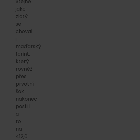
Stejně
jako
zlotý
se
choval
i
maďarský
forint,
který
rovněž
přes
prvotní
šok
nakonec
posílil
a
to
na
412,0