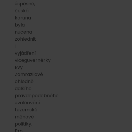
úspěšně,
česká
koruna
byla
nucena
zohlednit
i
vyjádření
viceguvernérky
Evy
Zamrazilové
ohledně
dalšího
pravděpodobného
uvolňování
tuzemské
měnové
politiky.
Pro