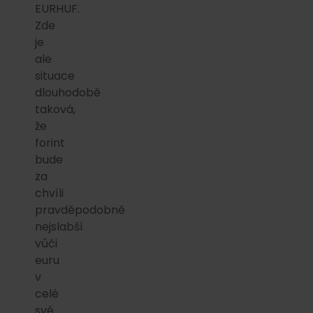
EURHUF.
Zde
je
ale
situace
dlouhodobě
taková,
že
forint
bude
za
chvíli
pravděpodobně
nejslabší
vůči
euru
v
celé
své