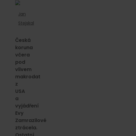
Jan
Stejskal
Česká
koruna
včera
pod
vlivem
makrodat
z
USA
a
vyjádření
Evy
Zamrazilové
ztrácela.
Ostatní