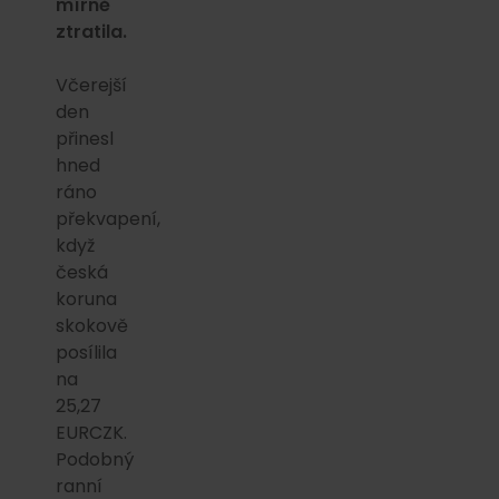
mírně
ztratila.
Včerejší
den
přinesl
hned
ráno
překvapení,
když
česká
koruna
skokově
posílila
na
25,27
EURCZK.
Podobný
ranní