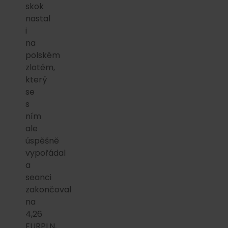
skok
nastal
i
na
polském
zlotém,
který
se
s
ním
ale
úspěšně
vypořádal
a
seanci
zakončoval
na
4,26
EURPLN,