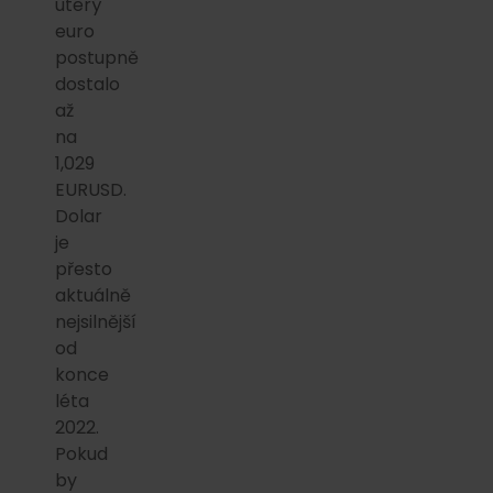
úterý
euro
postupně
dostalo
až
na
1,029
EURUSD.
Dolar
je
přesto
aktuálně
nejsilnější
od
konce
léta
2022.
Pokud
by