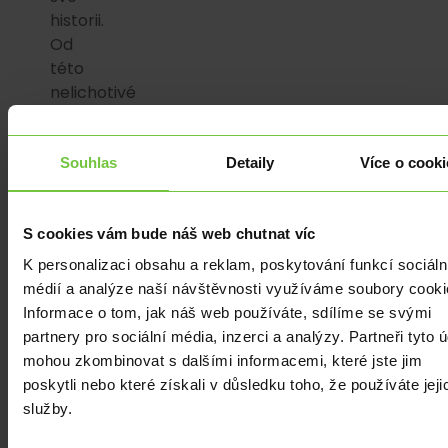
historii.
Od
této
nelichotivé
mety
ho
nyní
Souhlas
Detaily
Více o cooki
dělí
jen
S cookies vám bude náš web chutnat víc
krátká
epizoda
K personalizaci obsahu a reklam, poskytování funkcí sociáln
z
médií a analýze naší návštěvnosti využíváme soubory cooki
konce
Informace o tom, jak náš web používáte, sdílíme se svými
léta
partnery pro sociální média, inzerci a analýzy. Partneři tyto 
2022,
mohou zkombinovat s dalšími informacemi, které jste jim
kdy
poskytli nebo které získali v důsledku toho, že používáte jeji
byl
služby.
ještě