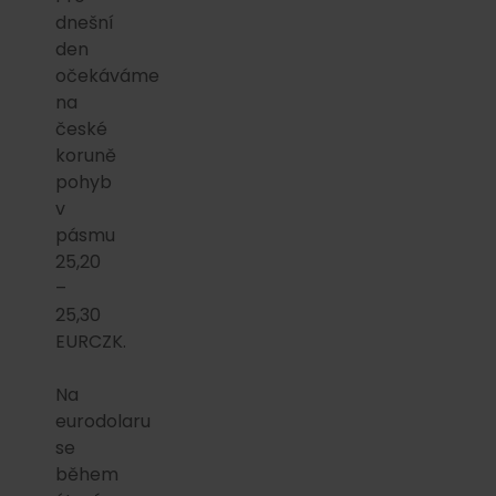
dnešní
den
očekáváme
na
české
koruně
pohyb
v
pásmu
25,20
–
25,30
EURCZK.
Na
eurodolaru
se
během