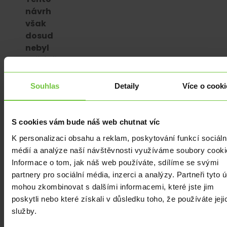
návrh
však
dosud
nebyl
veřejně
projednán.
Souhlas
Detaily
Více o cooki
V
listopadu
2023
S cookies vám bude náš web chutnat víc
ministr
K personalizaci obsahu a reklam, poskytování funkcí sociáln
Şimşek
médií a analýze naší návštěvnosti využíváme soubory cooki
oznámil
Informace o tom, jak náš web používáte, sdílíme se svými
zavedení
partnery pro sociální média, inzerci a analýzy. Partneři tyto 
legislativy
mohou zkombinovat s dalšími informacemi, které jste jim
týkající
poskytli nebo které získali v důsledku toho, že používáte jeji
se
služby.
kryptoměn