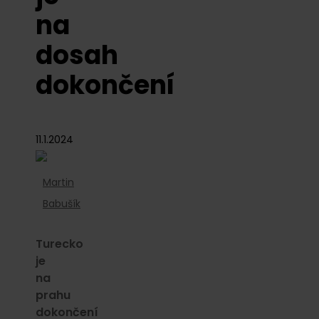
na
dosah
dokončení
11.1.2024
Martin
Babušík
Turecko
je
na
prahu
dokončení