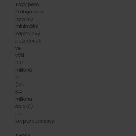
Tayyipem
Erdoganem
navrhla
minimální
kapitálový
požadavek
ve
výši
100
milionů
lir
(asi
3,4
milionu
dolarů)
pro
kryptobusinessy.
Tento