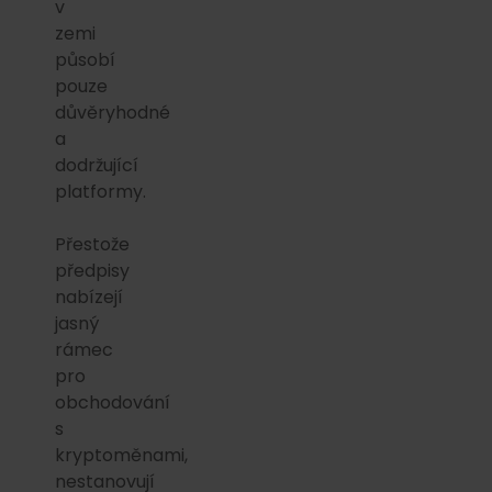
v
zemi
působí
pouze
důvěryhodné
a
dodržující
platformy.
Přestože
předpisy
nabízejí
jasný
rámec
pro
obchodování
s
kryptoměnami,
nestanovují