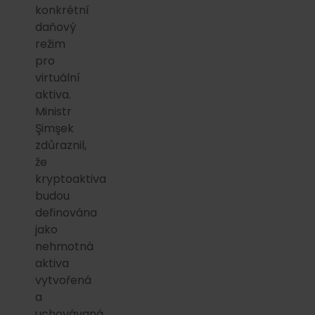
konkrétní
daňový
režim
pro
virtuální
aktiva.
Ministr
Şimşek
zdůraznil,
že
kryptoaktiva
budou
definována
jako
nehmotná
aktiva
vytvořená
a
uchovávaná