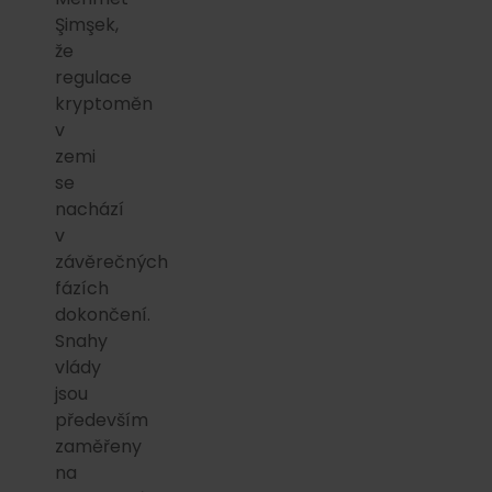
Şimşek,
že
regulace
kryptoměn
v
zemi
se
nachází
v
závěrečných
fázích
dokončení.
Snahy
vlády
jsou
především
zaměřeny
na