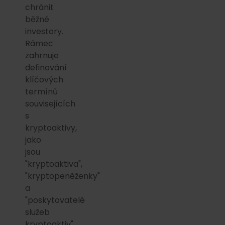
chránit
běžné
investory.
Rámec
zahrnuje
definování
klíčových
termínů
souvisejících
s
kryptoaktivy,
jako
jsou
"kryptoaktiva",
"kryptopeněženky"
a
"poskytovatelé
služeb
kryptoaktiv".