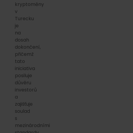
kryptoměny
v
Turecku
je
na
dosah
dokončení,
přičemž
tato
iniciativa
posiluje
důvěru
investorů
a
zajišťuje
soulad
s
mezinárodními
standardy,