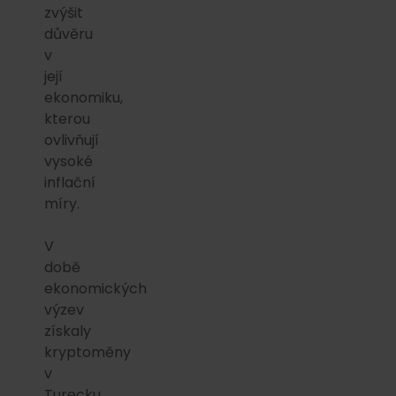
zvýšit
důvěru
v
její
ekonomiku,
kterou
ovlivňují
vysoké
inflační
míry.
V
době
ekonomických
výzev
získaly
kryptoměny
v
Turecku