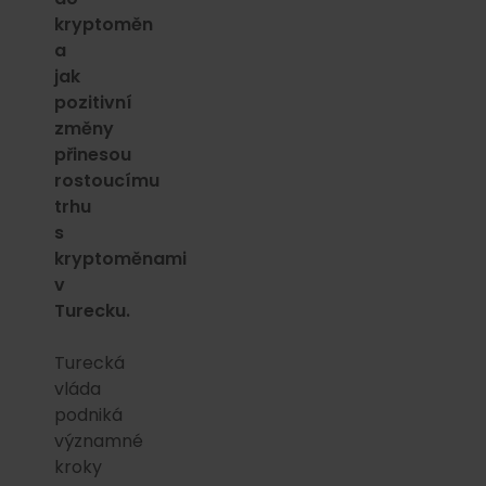
kryptoměn
a
jak
pozitivní
změny
přinesou
rostoucímu
trhu
s
kryptoměnami
v
Turecku.
Turecká
vláda
podniká
významné
kroky