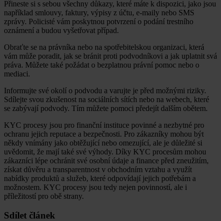
Přineste si s sebou všechny důkazy, které máte k dispozici, jako jsou
například smlouvy, faktury, výpisy z účtu, e-maily nebo SMS
zprávy. Policisté vám poskytnou potvrzení o podání trestního
oznámení a budou vyšetřovat případ.
Obraťte se na právníka nebo na spotřebitelskou organizaci, která
vám může poradit, jak se bránit proti podvodníkovi a jak uplatnit svá
práva. Můžete také požádat o bezplatnou právní pomoc nebo o
mediaci.
Informujte své okolí o podvodu a varujte je před možnými riziky.
Sdílejte svou zkušenost na sociálních sítích nebo na webech, které
se zabývají podvody. Tím můžete pomoci předejít dalším obětem.
KYC procesy jsou pro finanční instituce povinné a nezbytné pro
ochranu jejich reputace a bezpečnosti. Pro zákazníky mohou být
někdy vnímány jako obtěžující nebo omezující, ale je důležité si
uvědomit, že mají také své výhody. Díky KYC procesům mohou
zákazníci lépe ochránit své osobní údaje a finance před zneužitím,
získat důvěru a transparentnost v obchodním vztahu a využít
nabídky produktů a služeb, které odpovídají jejich potřebám a
možnostem. KYC procesy jsou tedy nejen povinností, ale i
příležitostí pro obě strany.
Sdílet článek