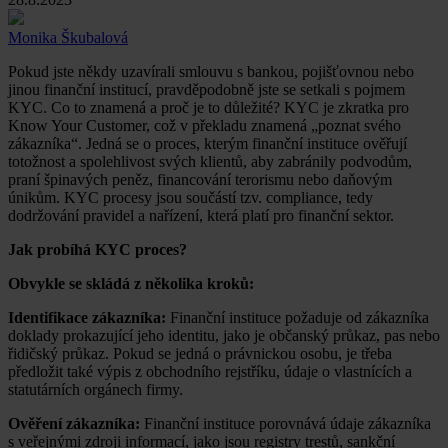
Monika Škubalová
Pokud jste někdy uzavírali smlouvu s bankou, pojišťovnou nebo
jinou finanční institucí, pravděpodobně jste se setkali s pojmem
KYC. Co to znamená a proč je to důležité? KYC je zkratka pro
Know Your Customer, což v překladu znamená „poznat svého
zákazníka“. Jedná se o proces, kterým finanční instituce ověřují
totožnost a spolehlivost svých klientů, aby zabránily podvodům,
praní špinavých peněz, financování terorismu nebo daňovým
únikům. KYC procesy jsou součástí tzv. compliance, tedy
dodržování pravidel a nařízení, která platí pro finanční sektor.
Jak probíhá KYC proces?
Obvykle se skládá z několika kroků:
Identifikace zákazníka:
Finanční instituce požaduje od zákazníka
doklady prokazující jeho identitu, jako je občanský průkaz, pas nebo
řidičský průkaz. Pokud se jedná o právnickou osobu, je třeba
předložit také výpis z obchodního rejstříku, údaje o vlastnících a
statutárních orgánech firmy.
Ověření zákazníka:
Finanční instituce porovnává údaje zákazníka
s veřejnými zdroji informací, jako jsou registry trestů, sankční