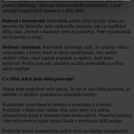
pomocí phishingu, malware nebo sociálního inženýrství, a poté
provádí neoprávněné transakce z účtu oběti.
Podvod s investicemi:
Podvodník nabízí oběti vysoký výnos za
investici do fiktivního nebo rizikového projektu, jako je například
těžba zlata, obchod s diamanty nebo kryptoměny. Poté si podvodník
nechá peníze a zmizí.
Podvod s loteriemi:
Podvodník informuje oběť, že vyhrála velkou
sumu peněz v loterii, které se nikdy nezúčastnila. Aby mohla
obdržet výhru, musí zaplatit poplatek za správu, daně nebo
poštovné. Peníze jsou pak odeslány na účet podvodníka a výhra
nikdy nepřijde.
Co dělat, když jsem obětí podvodu?
Pokud máte podezření nebo jistotu, že jste se stali obětí podvodu, je
důležité co nejdříve podniknout následující kroky:
Kontaktujte svou finanční instituci a informujte ji o situaci.
Požádejte o blokování vašeho účtu nebo karty a o změnu
přístupových údajů k internetovému bankovnictví. Finanční instituce
vám může pomoci zjistit rozsah škody a navrhnout další postup.
Podávejte trestní oznámení na policii nebo na státním zastupitelství.