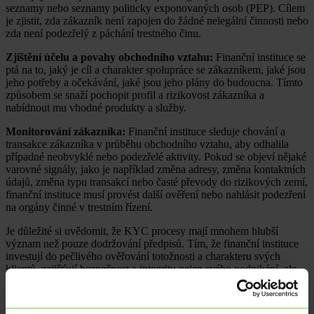
seznamy nebo seznamy politicky exponovaných osob (PEP). Cílem
je zjistit, zda zákazník není zapojen do žádné nelegální činnosti nebo
zda není podezřelý z páchání trestného činu.
Zjištění účelu a povahy obchodního vztahu:
Finanční instituce se
ptá na to, jaký je cíl a charakter spolupráce se zákazníkem, jaké jsou
jeho potřeby a očekávání, jaké jsou jeho plány do budoucna. Tímto
způsobem se snaží pochopit profil a rizikovost zákazníka a
nabídnout mu vhodné produkty a služby.
Monitorování zákazníka:
Finanční instituce sleduje chování a
transakce zákazníka v průběhu obchodního vztahu, aby odhalila
případné neobvyklé nebo podezřelé aktivity. Pokud se objeví nějaké
varovné signály, jako je například změna adresy, změna kontaktních
údajů, změna typu transakcí nebo časté převody do rizikových zemí,
finanční instituce musí provést další ověření nebo nahlásit podezření
na orgány činné v trestním řízení.
Je důležité si uvědomit, že KYC procesy mají mnohem hlubší
význam než pouze dodržování předpisů. Tím, že finanční instituce
investují do pečlivého ověřování totožnosti a charakteru svých
klientů, zajišťují bezpečnost a integritu nejen svého podnikání, ale
také celého finančního systému. Tyto procesy také zvyšují důvěru
mezi zákazníky a institucemi, což v konečném důsledku přináší větší
stabilitu a rozvoj finančního prostředí. Díky KYC procesům mají