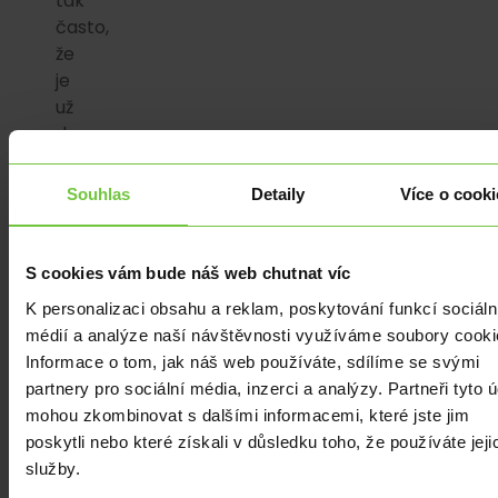
tak
často,
že
je
už
do
velké
míry
Souhlas
Detaily
Více o cooki
vyprázdněn
a
rozhodně
S cookies vám bude náš web chutnat víc
nepopisuje
K personalizaci obsahu a reklam, poskytování funkcí sociáln
stav,
médií a analýze naší návštěvnosti využíváme soubory cooki
ve
Informace o tom, jak náš web používáte, sdílíme se svými
kterém
partnery pro sociální média, inzerci a analýzy. Partneři tyto 
se
mohou zkombinovat s dalšími informacemi, které jste jim
nachází
poskytli nebo které získali v důsledku toho, že používáte jeji
česká
služby.
ekonomika.