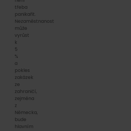
není
třeba
panikařit.
Nezaměstnanost
může
vyrůst
k
5
%
a
pokles
zakázek
ze
zahraničí,
zejména
z
Německa,
bude
hlavním