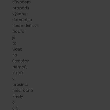
důvodem
propadu
výkonu
domácího
hospodářství.
Dobře
je
to
vidět
na
útratách
Němců,
které
v
prosinci
meziročně
klesly
o
6,4