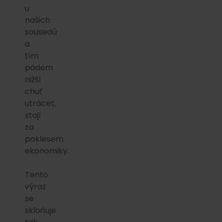
u
našich
sousedů
a
tím
pádem
nižší
chuť
utrácet,
stojí
za
poklesem
ekonomiky.
Tento
výraz
se
skloňuje