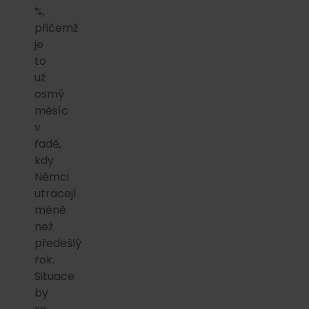
%,
přičemž
je
to
už
osmý
měsíc
v
řadě,
kdy
Němci
utrácejí
méně
než
předešlý
rok.
Situace
by