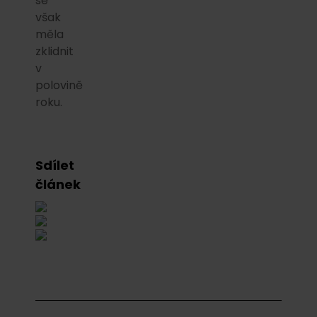
se
však
měla
zklidnit
v
polovině
roku.
Sdílet
článek