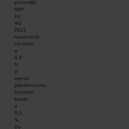
potvrdily.
HDP
za
4Q
2022
meziročně
vzrostlo
o
0,4
%
a
oproti
předchozímu
čtvrtletí
kleslo
o
0,3
%.
Za