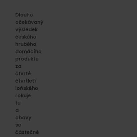
Dlouho
očekávaný
výsledek
českého
hrubého
domácího
produktu
za
čtvrté
čtvrtletí
loňského
rokuje
tu
a
obavy
se
částečně