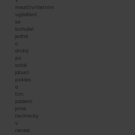
V
mezičtvrtletním
vyjádření
se
bohužel
jedná
o
druhý
po
sobě
jdoucí
pokles
a
tím
pádem
jsme
technicky
v
recesi.