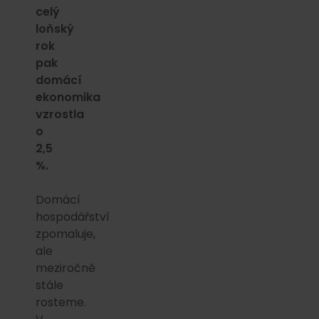
celý
loňský
rok
pak
domácí
ekonomika
vzrostla
o
2,5
%.
Domácí
hospodářství
zpomaluje,
ale
meziročně
stále
rosteme.