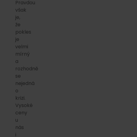
Pravdou
však
je,
že
pokles
je
velmi
mírný
a
rozhodně
se
nejedná
o
krizi.
Vysoké
ceny
u
nás
i